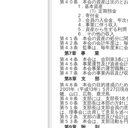
第４０条 本会の資産は次のと
1．基本資産
（1）定期預金
2．寄付金
3．会員の入会金、年次
4．事業に伴う収入
5．資産から生ずる利潤
6． その他の収入
第４１条 本会の資産の処分に
第４２条 本会の会計年度は、毎
第４３条 監事は、毎年度末に
第7章 事 業
第４４条 本会は、会則第3条に
第４５条 事業運営及び資産会
第４６条 本会事業の運営職務
第４７条 本会の事業内容及び
第8章 支 部
第４８条 本会の目的達成のた
2001年（平成13年）5月27
畿、山口、広島、鹿児島
第４９条 支部には、支部長1名
第５０条 支部長は本部の方針
第５１条 支部長は支部会員の
は、理事会に出席して意見を述
第５２条 支部の運営及び会計
第５３条 本会は、支部活動を
第9章 附 則