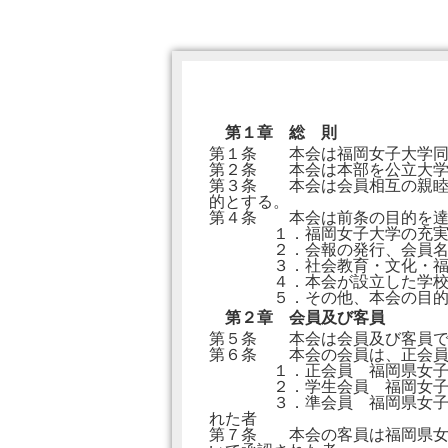
第１章 総 則
第１条 本会は福岡女子大学同
第２条 本会は本部を公立大学
第３条 本会は会員相互の親睦
的とする。
第４条 本会は前条の目的を達
１．福岡女子大学の充実・発
２．会報の発行、会員名簿
３．社会教育・文化・福祉
４．本会が設立した学校法人
５．その他、本会の目的達
第２章 会員及び客員
第５条 本会は会員及び客員で
第６条 本会の会員は、正会員
１．正会員 福岡県女子専門
２．学生会員 福岡女子大学
３．準会員 福岡県女子専門
れた者
第７条 本会の客員は福岡県女