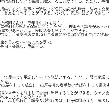
な時は案件について審議し議決することができる。ただし、事
を招集するが、理事の半数以上が必要と認めた時は、連署で会
し、意見を述べることができる。ただし、表決には参加できな
決機関であり、毎年1回これを開く。
毎年5月の最終日曜日に開く。ただし、理事会の議決があった時
て請求があった時は、臨時総会を開くことができる。
招集し、議案等必要事項を全会員に開催2週間前までに筑紫海
出席会員のなかからこれを選ぶ。
の事項を審議し、承認する。
として理事会で承認した事項を議題とする。ただし、緊急動議
できる。
の出席をもって成立し、出席会員の過半数の承認をもって議決
会議システムを利用して総会に出席することができる。ウェブ
接出席したものとみなされる。
事はこれを記録し、議長及び記録者はこれを確認のうえ、署名