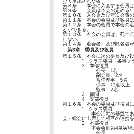
いて承認された者
第８条 本会に入会する会員は
第９条 会員は本会の定める年
第１０条 入会金及び年次会費
第１１条 本会の会員及び客員は
第１２条 本会の会員で本会の
とができる。
第１３条 本会の会員は、死亡
しない。
第１４条 退会者、及び除名者
第3章 委員及び役員
第１５条 本会に次の委員及び
1．クラス委員 各科クラ
2．本部役員
会長 1名
副会長 2名
常任理事 5名
理事 10名以上、2
監事 2名
3．顧問
4．支部役員
第１６条 本会の委員及び役員
1．クラス委員
本会活動の基盤である各科ク
会・総会に出席して相互の連携
2．本部役員
本会会則第4条実現のために
会長