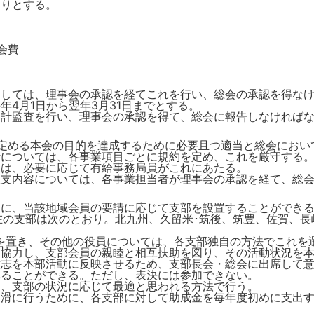
おりとする。
会費
関しては、理事会の承認を経てこれを行い、総会の承認を得な
年4月1日から翌年3月31日までとする。
会計監査を行い、理事会の承認を得て、総会に報告しなければ
定める本会の目的を達成するために必要且つ適当と総会におい
計については、各事業項目ごとに規約を定め、これを厳守する
には、必要に応じて有給事務局員がこれにあたる。
収支内容については、各事業担当者が理事会の承認を経て、総
めに、当該地域会員の要請に応じて支部を設置することができ
日現在の支部は次のとおり。北九州、久留米･筑後、筑豊、佐賀、
を置き、その他の役員については、各支部独自の方法でこれを
に協力し、支部会員の親睦と相互扶助を図り、その活動状況を
意志を本部活動に反映させるため、支部長会・総会に出席して
べることができる。ただし、表決には参加できない。
は、支部の状況に応じて最適と思われる方法で行う。
円滑に行うために、各支部に対して助成金を毎年度初めに支出