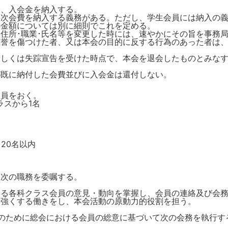
、入会金を納入する。
次会費を納入する義務がある。ただし、学生会員には納入の義
の金額については別に細則でこれを定める。
住所･職業･氏名等を変更した時には、速やかにその旨を事務
名誉を傷つけた者、又は本会の目的に反する行為のあった者は
若しくは失踪宣告を受けた時点で、本会を退会したものとみな
が既に納付した会費並びに入会金は還付しない。
役員をおく。
スから1名
0名以内
に次の職務を委嘱する。
ラス会員の意見・動向を掌握し、会員の連絡及び会務の
を強くする働きをし、本会活動の原動力的役割を担う。
総会における会員の総意に基づいて次の会務を執行す