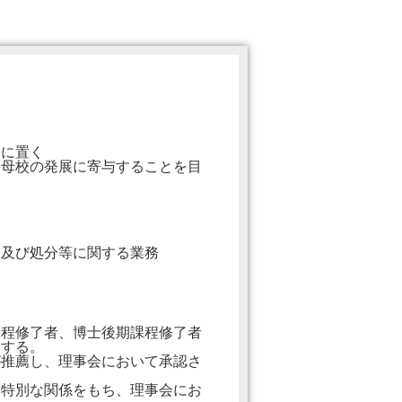
）に置く
母校の発展に寄与することを目
及び処分等に関する業務
。
程修了者、博士後期課程修了者
する。
推薦し、理事会において承認さ
特別な関係をもち、理事会にお