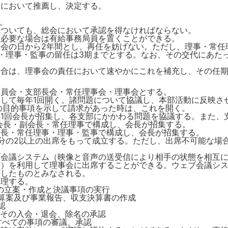
いて推薦し、決定する。
。
についても、総会において承認を得なければならない。
め必要な場合は有給事務局員を置くことができる。
会の日から2年間とし、再任を妨げない。ただし、理事・常任
・理事・監事の留任は3期までとする。なお、その交代にあた
場合は、理事会の責任において速やかにこれを補充し、その任
委員会・支部長会・常任理事会・理事会とする。
して毎年1回開く。諸問題について協議し、本部活動に反映さ
の目的事項を示して請求があった時は、これを開く。
1回会長が招集し、各支部にかかわる問題を協議する。また、
会長・副会長・常任理事で構成し、会長が招集する。
会長・常任理事・理事・監事で構成し、会長が招集する。
分の2以上の出席をもって成立する。ただし、出席不可能な場
ブ会議システム（映像と音声の送受信により相手の状態を相互
。）を利用して理事会に出席することができる。ウェブ会議シ
席したものとみなされる。
処理する。
案・作成と決議事項の実行
及び事業報告、収支決算書の作成
認
の入会・退会、除名の承認
べての事項の審議、承認