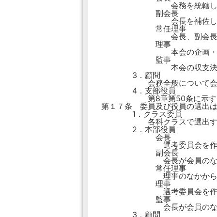
会務を統轄し、外に対
副会長
会長を補佐し、会長に事
常任理事
会長、副会長を補佐し
理事
本会の企画・運営に携
監事
本会の収支決算を
3．顧問
会務全般について会長の
4．支部役員
第8章第50条に示す
第１７条 委員及び役員の選出
1．クラス委員
各科クラスで選出す
2．本部役員
会長
選考委員会を作り、会員
副会長
会長が会員のなかから
常任理事
理事のなかから選出し
理事
選考委員会を作り、会
監事
会長が会員のなかから
3．顧問