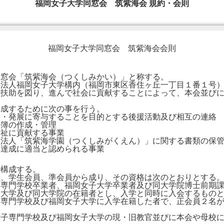
福岡女子大学同窓会 筑紫海会 規約・会則
福岡女子大学同窓会 筑紫海会会則
窓会「筑紫海会（つくしみかい）」と称する。
法人福岡女子大学構内（福岡市東区香住ヶ丘一丁目１番１号
扶助を図り、進んで社会に貢献することによって、本会並びに
成するために次の事を行う。
展に寄与することを目的とする後援活動及び相互の連絡
の作成・管理
に貢献する事業
「筑紫海学園（つくしみがくえん）」に関する書類の保管
成に適当と認められる事業
構成する。
、学生会員、準会員から成り、その資格は次のとおりとする
学校卒業者、福岡女子大学卒業者及び同大学院博士前期課
及び同大学院の在籍者とし、入学と同時に入会するものと
学校及び福岡女子大学に入学在籍した者で、正会員２名が
子専門学校及び福岡女子大学の現・旧教官並びに本会や母校に