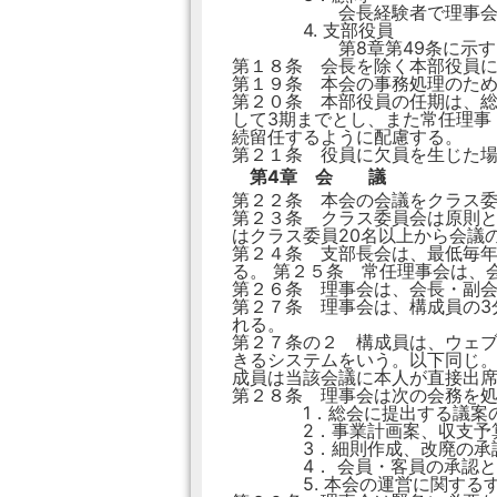
会長経験者で理事会にお
4. 支部役員
第8章第49条に示す
第１８条 会長を除く本部役員
第１９条 本会の事務処理のた
第２０条 本部役員の任期は、総
して3期までとし、また常任理事
続留任するように配慮する。
第２１条 役員に欠員を生じた
第4章 会 議
第２２条 本会の会議をクラス
第２３条 クラス委員会は原則と
はクラス委員20名以上から会議
第２４条 支部長会は、最低毎年
る。 第２５条 常任理事会は、
第２６条 理事会は、会長・副
第２７条 理事会は、構成員の3
れる。
第２７条の２ 構成員は、ウェ
きるシステムをいう。以下同じ
成員は当該会議に本人が直接出
第２８条 理事会は次の会務を
1．総会に提出する議案の立
2．事業計画案、収支予算案
3．細則作成、改廃の承
4． 会員・客員の承認とそ
5. 本会の運営に関するす