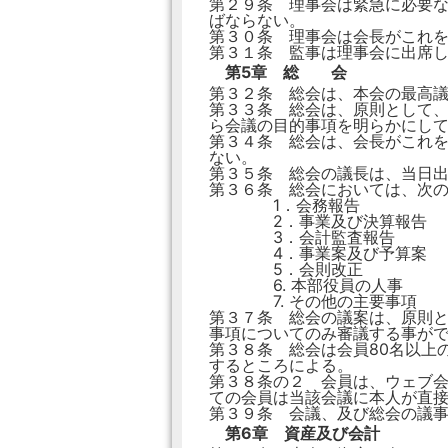
第２９条 理事会は緊急に必要
ばならない。
第３０条 理事会は会長がこれ
第３１条 監事は理事会に出席
第5章 総 会
第３２条 総会は、本会の最高議
第３３条 総会は、原則として、
ら会議の目的事項を明らかにし
第３４条 総会は、会長がこれを
ない。
第３５条 総会の議長は、当日
第３６条 総会においては、次
1．会務報告
2．事業及び決算報告
3．会計監査報告
4．事業案及び予算案
5．会則改正
6. 本部役員の人事
7. その他の主要事項
第３７条 総会の議案は、原則
事項についてのみ審議する事が
第３８条 総会は会員80名以上
するところによる。
第３８条の２ 会員は、ウェブ
ての会員は当該会議に本人が直
第３９条 会議、及び総会の議
第6章 資産及び会計