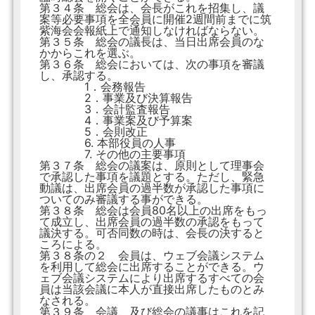
第３４条 総会は、会長がこれを招集し、議
案等必要事項を全会員に開催2週間前までに筑
紫海会会報紙上で通知しなければならない。
第３５条 総会の議長は、当日出席会員のな
かからこれを選ぶ。
第３６条 総会においては、次の事項を審議
し、承認する。
1．会務報告
2．事業及び決算報告
3．会計監査報告
4．事業案及び予算案
5．会則改正
6. 本部役員の人事
7. その他の主要事項
第３７条 総会の議案は、原則として理事会
で承認した事項を議題とする。ただし、緊急
動議は、出席会員の過半数が承認した事項に
ついてのみ審議する事ができる。
第３８条 総会は会員80名以上の出席をもっ
て成立し、出席会員の過半数の承認をもって
議決する。可否同数の時は、会長の決すると
ころによる。
第３８条の２ 会員は、ウェブ会議システム
を利用して総会に出席することができる。ウ
ェブ会議システムにより出席するすべての会
員は当該会議に本人が直接出席したものとみ
なされる。
第３９条 会議、及び総会の議事はこれを記