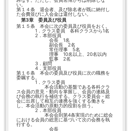
みなす。ただし、会員名簿からは削除しな
い。
第１４条 退会者、及び除名者が既に納付し
た会費並びに入会金は還付しない。
第3章 委員及び役員
第１５条 本会に次の委員及び役員をおく。
1．クラス委員 各科クラスから1名
2．本部役員
会長 1名
副会長 2名
常任理事 5名
理事 10名以上、20名以内
監事 2名
3．顧問
4．支部役員
第１６条 本会の委員及び役員に次の職務を
委嘱する。
1．クラス委員
本会活動の基盤である各科クラ
ス会員の意見・動向を掌握し、会員の連絡及
び会務の執行を補佐する。クラス委員会・総
会に出席して相互の連携を強くする働きを
し、本会活動の原動力的役割を担う。
2．本部役員
本会会則第4条実現のために総会
における会員の総意に基づいて次の会務を執
行する。
会長