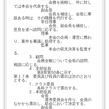
会務を統轄し、外に対し
ては本会を代表する。
副会長
会長を補佐し、会長に事
故ある時は、その職務を代行する。
常任理事
会長、副会長を補佐し、
意見を述べ諮問に応ずる。
理事
本会の企画・運営に携わ
り、案件を審議し処理する。
監事
本会の収支決算を監査す
る。
3．顧問
会務全般について会長の諮問、
相談に応じる。
4．支部役員
第8章第50条に示す。
第１７条 委員及び役員の選出は次のとおり
とする。
1．クラス委員
各科クラスで選出する。
2．本部役員
会長
選考委員会を作り、会員の
なかから選出し、総会において決定する。
副会長