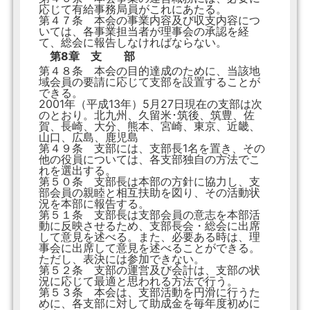
応じて有給事務局員がこれにあたる。
第４７条 本会の事業内容及び収支内容につ
いては、各事業担当者が理事会の承認を経
て、総会に報告しなければならない。
第8章 支 部
第４８条 本会の目的達成のために、当該地
域会員の要請に応じて支部を設置することが
できる。
2001年（平成13年）5月27日現在の支部は次
のとおり。北九州、久留米･筑後、筑豊、佐
賀、長崎、大分、熊本、宮崎、東京、近畿、
山口、広島、鹿児島
第４９条 支部には、支部長1名を置き、その
他の役員については、各支部独自の方法でこ
れを選出する。
第５０条 支部長は本部の方針に協力し、支
部会員の親睦と相互扶助を図り、その活動状
況を本部に報告する。
第５１条 支部長は支部会員の意志を本部活
動に反映させるため、支部長会・総会に出席
して意見を述べる。また、必要ある時は、理
事会に出席して意見を述べることができる。
ただし、表決には参加できない。
第５２条 支部の運営及び会計は、支部の状
況に応じて最適と思われる方法で行う。
第５３条 本会は、支部活動を円滑に行うた
めに、各支部に対して助成金を毎年度初めに