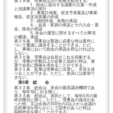
第２８条 理事会は次の会務を処理する。
1．総会に提出する議案の立案・作成
と決議事項の実行
2．事業計画案、収支予算案及び事業
報告、収支決算書の作成
3．細則作成、改廃の承認
4． 会員・客員の承認とその入会・退
会、除名の承認
5. 本会の運営に関するすべての事項
の審議、承認
第２９条 理事会は緊急に必要な時は案件に
ついて審議し議決することができる。ただ
し、事後において総会の承認を得なければな
らない。
第３０条 理事会は会長がこれを招集する
が、理事の半数以上が必要と認めた時は、連
署で会長に開催を求めることができる。
第３１条 監事は理事会に出席し、意見を述
べることができる。ただし、表決には参加で
きない。
第5章 総 会
第３２条 総会は、本会の最高議決機関であ
り、毎年1回これを開く。
第３３条 総会は、原則として、毎年5月の最
終日曜日に開く。ただし、理事会の議決があ
った時、又は会員の100分の2以上から会議の
目的事項を明らかにして請求があった時は、
臨時総会を開くことができる。