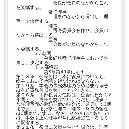
会長が会員のなかからこれ
を委嘱する。
常任理事
理事のなかから選出し、理
事会で決定する。
理事
選考委員会を作り、会員の
なかから選出する。
監事
会長が会員のなかからこれ
を委嘱する。
3．顧問
会長経験者で理事会において推
薦し、決定する。
4. 支部役員
第8章第49条に示す。
第１８条 会長を除く本部役員についても、
総会において承認を得なければならない。
第１９条 本会の事務処理のため必要な場合
は有給事務局員を置くことができる。
第２０条 本部役員の任期は、総会の日から2
年間とし、再任を妨げない。ただし、理事・
常任理事間の継続任命の場合は、通算して3期
までとし、また常任理事・理事・監事の留任
は3期までとする。なお、その交代にあたって
は、半数以上の理事が常に継続留任するよう
に配慮する。
第２１条 役員に欠員を生じた場合は、理事