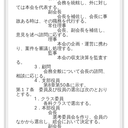
会務を統轄し、外に対し
ては本会を代表する。
副会長
会長を補佐し、会長に事
故ある時は、その職務を代行する。
常任理事
会長、副会長を補佐し、
意見を述べ諮問に応ずる。
理事
本会の企画・運営に携わ
り、案件を審議し処理する。
監事
本会の収支決算を監査す
る。
3．顧問
会務全般について会長の諮問、
相談に応じる。
4．支部役員
第8章第50条に示す。
第１７条 委員及び役員の選出は次のとおり
とする。
1．クラス委員
各科クラスで選出する。
2．本部役員
会長
選考委員会を作り、会員の
なかから選出し、総会において決定する。
副会長