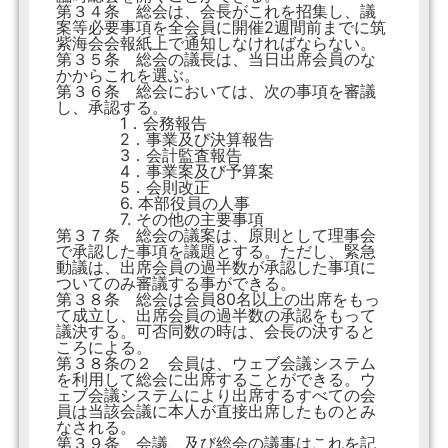
第３４条 総会は、会長がこれを招集し、議
案等必要事項を全会員に開催2週間前までに筑
紫海会会報紙上で通知しなければならない。
第３５条 総会の議長は、当日出席会員のな
かからこれを選ぶ。
第３６条 総会においては、次の事項を審議
し、承認する。
1．会務報告
2．事業及び決算報告
3．会計監査報告
4．事業案及び予算案
5．会則改正
6. 本部役員の人事
7. その他の主要事項
第３７条 総会の議案は、原則として理事会
で承認した事項を議題とする。ただし、緊急
動議は、出席会員の過半数が承認した事項に
ついてのみ審議する事ができる。
第３８条 総会は会員80名以上の出席をもっ
て成立し、出席会員の過半数の承認をもって
議決する。可否同数の時は、会長の決すると
ころによる。
第３８条の２ 会員は、ウェブ会議システム
を利用して総会に出席することができる。ウ
ェブ会議システムにより出席するすべての会
員は当該会議に本人が直接出席したものとみ
なされる。
第３９条 会議、及び総会の議事はこれを記