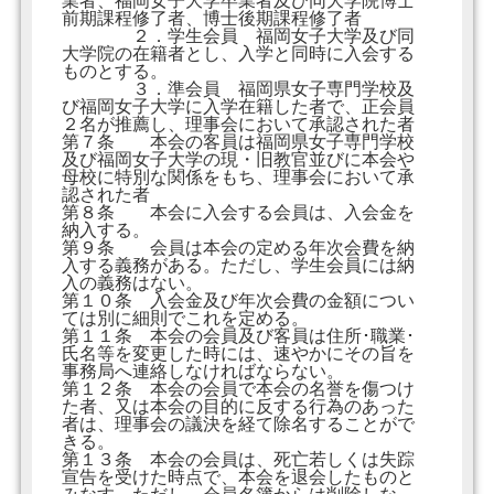
業者、福岡女子大学卒業者及び同大学院博士
前期課程修了者、博士後期課程修了者
２．学生会員 福岡女子大学及び同
大学院の在籍者とし、入学と同時に入会する
ものとする。
３．準会員 福岡県女子専門学校及
び福岡女子大学に入学在籍した者で、正会員
２名が推薦し、理事会において承認された者
第７条 本会の客員は福岡県女子専門学校
及び福岡女子大学の現・旧教官並びに本会や
母校に特別な関係をもち、理事会において承
認された者
第８条 本会に入会する会員は、入会金を
納入する。
第９条 会員は本会の定める年次会費を納
入する義務がある。ただし、学生会員には納
入の義務はない。
第１０条 入会金及び年次会費の金額につい
ては別に細則でこれを定める。
第１１条 本会の会員及び客員は住所･職業･
氏名等を変更した時には、速やかにその旨を
事務局へ連絡しなければならない。
第１２条 本会の会員で本会の名誉を傷つけ
た者、又は本会の目的に反する行為のあった
者は、理事会の議決を経て除名することがで
きる。
第１３条 本会の会員は、死亡若しくは失踪
宣告を受けた時点で、本会を退会したものと