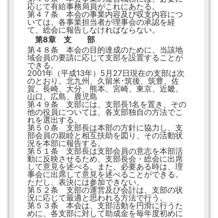
応じて有給事務局員がこれにあたる。
第４７条 本会の事業内容及び収支内容につ
いては、各事業担当者が理事会の承認を経
て、総会に報告しなければならない。
第8章 支 部
第４８条 本会の目的達成のために、当該地
域会員の要請に応じて支部を設置することが
できる。
2001年（平成13年）5月27日現在の支部は次
のとおり。北九州、久留米･筑後、筑豊、佐
賀、長崎、大分、熊本、宮崎、東京、近畿、
山口、広島、鹿児島
第４９条 支部には、支部長1名を置き、その
他の役員については、各支部独自の方法でこ
れを選出する。
第５０条 支部長は本部の方針に協力し、支
部会員の親睦と相互扶助を図り、その活動状
況を本部に報告する。
第５１条 支部長は支部会員の意志を本部活
動に反映させるため、支部長会・総会に出席
して意見を述べる。また、必要ある時は、理
事会に出席して意見を述べることができる。
ただし、表決には参加できない。
第５２条 支部の運営及び会計は、支部の状
況に応じて最適と思われる方法で行う。
第５３条 本会は、支部活動を円滑に行うた
めに、各支部に対して助成金を毎年度初めに