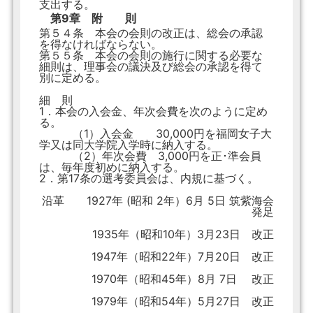
支出する。
第9章 附 則
第５４条 本会の会則の改正は、総会の承認
を得なければならない。
第５５条 本会の会則の施行に関する必要な
細則は、理事会の議決及び総会の承認を得て
別に定める。
細 則
1．本会の入会金、年次会費を次のように定め
る。
（1）入会金 30,000円を福岡女子大
学又は同大学院入学時に納入する。
（2）年次会費 3,000円を正･準会員
は、毎年度初めに納入する。
2．第17条の選考委員会は、内規に基づく。
沿革 1927年 (昭和 2年）6月 5日 筑紫海会
発足
1935年（昭和10年）3月23日 改正
1947年（昭和22年）7月20日 改正
1970年（昭和45年）8月 7日 改正
1979年（昭和54年）5月27日 改正