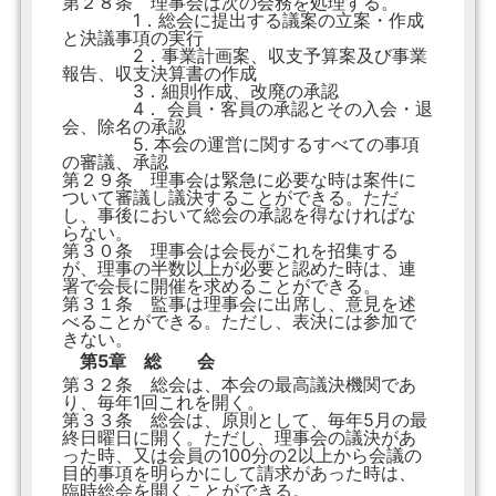
第２８条 理事会は次の会務を処理する。
1．総会に提出する議案の立案・作成
と決議事項の実行
2．事業計画案、収支予算案及び事業
報告、収支決算書の作成
3．細則作成、改廃の承認
4． 会員・客員の承認とその入会・退
会、除名の承認
5. 本会の運営に関するすべての事項
の審議、承認
第２９条 理事会は緊急に必要な時は案件に
ついて審議し議決することができる。ただ
し、事後において総会の承認を得なければな
らない。
第３０条 理事会は会長がこれを招集する
が、理事の半数以上が必要と認めた時は、連
署で会長に開催を求めることができる。
第３１条 監事は理事会に出席し、意見を述
べることができる。ただし、表決には参加で
きない。
第5章 総 会
第３２条 総会は、本会の最高議決機関であ
り、毎年1回これを開く。
第３３条 総会は、原則として、毎年5月の最
終日曜日に開く。ただし、理事会の議決があ
った時、又は会員の100分の2以上から会議の
目的事項を明らかにして請求があった時は、
臨時総会を開くことができる。