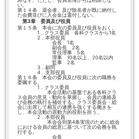
みなす。ただし、会員名簿からは削除しな
い。
第１４条 退会者、及び除名者が既に納付し
た会費並びに入会金は還付しない。
第3章 委員及び役員
第１５条 本会に次の委員及び役員をおく。
1．クラス委員 各科クラスから1名
2．本部役員
会長 1名
副会長 2名
常任理事 5名
理事 10名以上、20名以内
監事 2名
3．顧問
4．支部役員
第１６条 本会の委員及び役員に次の職務を
委嘱する。
1．クラス委員
本会活動の基盤である各科クラ
ス会員の意見・動向を掌握し、会員の連絡及
び会務の執行を補佐する。クラス委員会・総
会に出席して相互の連携を強くする働きを
し、本会活動の原動力的役割を担う。
2．本部役員
本会会則第4条実現のために総会
における会員の総意に基づいて次の会務を執
行する。
会長