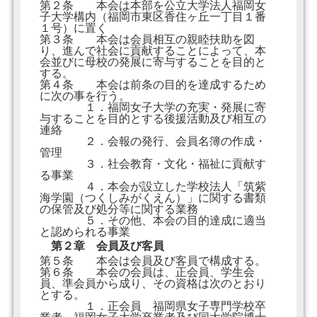
第２条 本会は本部を公立大学法人福岡女
子大学構内（福岡市東区香住ヶ丘一丁目１番
１号）に置く
第３条 本会は会員相互の親睦扶助を図
り、進んで社会に貢献することによって、本
会並びに母校の発展に寄与することを目的と
する。
第４条 本会は前条の目的を達成するため
に次の事を行う。
１．福岡女子大学の充実・発展に寄
与することを目的とする後援活動及び相互の
連絡
２．会報の発行、会員名簿の作成・
管理
３．社会教育・文化・福祉に貢献す
る事業
４．本会が設立した学校法人「筑紫
海学園（つくしみがくえん）」に関する書類
の保管及び処分等に関する業務
５．その他、本会の目的達成に適当
と認められる事業
第２章 会員及び客員
第５条 本会は会員及び客員で構成する。
第６条 本会の会員は、正会員、学生会
員、準会員から成り、その資格は次のとおり
とする。
１．正会員 福岡県女子専門学校卒