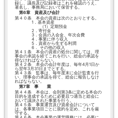
録し、議長及び記録者はこれを確認のうえ、
署名し、事務局において保管する。
第6章 資産及び会計
第４０条 本会の資産は次のとおりとする。
1．基本資産
（1）定期預金
2．寄付金
3．会員の入会金、年次会費
4．事業に伴う収入
5．資産から生ずる利潤
6． その他の収入
第４１条 本会の資産の処分に関しては、理
事会の承認を経てこれを行い、総会の承認を
得なければならない。
第４２条 本会の会計年度は、毎年4月1日か
ら翌年3月31日までとする。
第４３条 監事は、毎年度末に会計監査を行
い、理事会の承認を得て、総会に報告しなけ
ればならない。
第7章 事 業
第４４条 本会は、会則第3条に定める本会の
目的を達成するために必要且つ適当と総会に
おいて議決された事業を行う。
第４５条 事業運営及び資産会計について
は、各事業項目ごとに規約を定め、これを厳
守する。
第４６条 本会事業の運営職務には、必要に