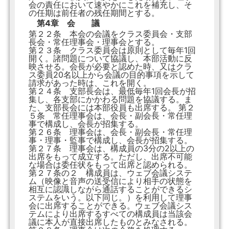
会の責任において速やかにこれを補充し、そ
の任期は前任者の残任期間とする。
第4章 会 議
第２２条 本会の会議をクラス委員会・支部
長会・常任理事会・理事会とする。
第２３条 クラス委員会は原則として毎年1回
開く。諸問題について協議し、本部活動に反
映させる。会長が必要と認めた時、又はクラ
ス委員20名以上から会議の目的事項を示して
請求があった時は、これを開く。
第２４条 支部長会は、最低毎年1回会長が招
集し、各支部にかかわる問題を協議する。ま
た、支部長会には本部役員も出席する。 第２
５条 常任理事会は、会長・副会長・常任理
事で構成し、会長が招集する。
第２６条 理事会は、会長・副会長・常任理
事・理事・監事で構成し、会長が招集する。
第２７条 理事会は、構成員の3分の2以上の
出席をもって成立する。ただし、出席不可能
な場合は委任状をもって出席と認められる。
第２７条の２ 構成員は、ウェブ会議システ
ム（映像と音声の送受信により相手の状態を
相互に認識しながら通話することができるシ
ステムをいう。以下同じ。）を利用して理事
会に出席することができる。ウェブ会議シス
テムにより出席するすべての構成員は当該会
議に本人が直接出席したものとみなされる。