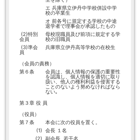
エ 兵庫県立伊丹中学校併設中学
校の卒業生
オ 前各号に規定する学校の中途
退学者で理事会が承認したもの
(2)特別
母校現職員及び前項に規定する学
会員
校の旧職員
(3)準会
兵庫県立伊丹高等学校の在校生
員
（会員の責務）
第６条
会員は、個人情報の保護の重要性
を認識し、個人情報を適切に取り
扱い、他人の権利利益を侵害する
ことのないよう努めなければなら
ない｡
第３章 役 員
（役員）
第７条
本会に次の役員を置く。
(1)
会長 １名
(2)
副会長 若干名