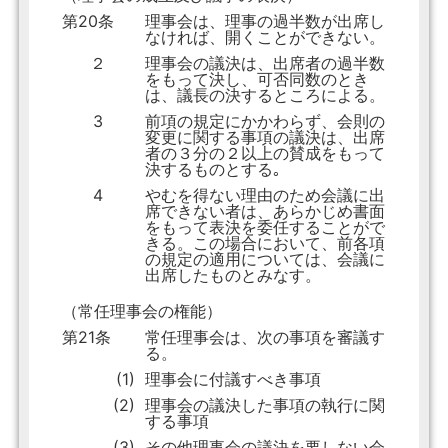
第20条
理事会は、理事の過半数が出席し
なければ、開くことができない。
２
理事会の議決は、出席者の過半数
をもって決し、可否同数のとき
は、議長の決するところによる。
3
前項の規定にかかわらず、会則の
変更に関する事項の議決は、出席
者の３分の２以上の賛成をもって
決するものとする｡
4
やむを得ない理由のため会議に出
席できない者は、あらかじめ書面
をもって表決を委任することがで
きる。この場合において、前各項
の規定の適用については、会議に
出席したものとみなす。
（常任理事会の権能）
第21条
常任理事会は、次の事項を審議す
る。
(1)
理事会に付議すべき事項
(2)
理事会の議決した事項の執行に関
する事項
(3)
その他理事会の議決を要しない会