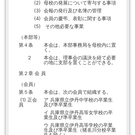
(2)
母校の発展について寄与する事項
(3)
会報の発行及び名簿の管理
(4)
会員の慶弔、表彰に関する事項
(5)
その他必要な事業
（本部等）
第４条
本会は、本部事務局を母校内に置
く。
２
本会は、理事会の議決を経て必要
の地に支部を置くことができる。
第２章 会 員
（会員）
第５条
本会は、次の会員で組織する。
(1) 正会
ア 兵庫県立伊丹中学校の卒業生
員
及び準卒業生
イ 兵庫県立伊丹高等女学校の卒
業生及び準卒業生
ウ 兵庫県立伊丹高等学校の卒業
生及び準卒業生（猪名川分校卒業
生を除く）