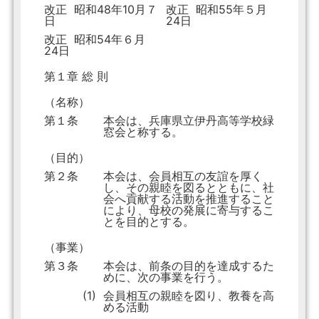
改正 昭和48年10月７
改正 昭和55年５月
日
24日
改正 昭和54年６月
24日
第１章 総 則
（名称）
第１条
本会は、兵庫県立伊丹高等学校緑
窓会と称する。
（目的）
第２条
本会は、会員相互の友誼を厚く
し、その親睦を図るとともに、社
会へ貢献する活動を推進すること
により、母校の発展に寄与するこ
とを目的とする。
（事業）
第３条
本会は、前条の目的を達成するた
めに、次の事業を行う。
(1)
会員相互の親睦を図り、教養を高
める活動