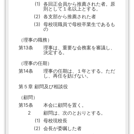
(1)
各回正会員から推薦された者。原
則として１名以上とする。
(2)
各支部から推薦された者
(3)
母校現職員で母校卒業生であるも
の
（理事の職務）
第13条
理事は、重要な会務案を審議し、
決定する。
（理事の任期）
第14条
理事の任期は、１年とする。ただ
し、再任を妨げない。
第５章 顧問及び相談役
（顧問）
第15条
本会に顧問を置く。
2
顧問は、次のとおりとする。
(1)
母校現校長
(2)
会長が委嘱した者