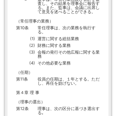
査し、その結果を理事会に報告す
る。また、監事は、会議に出席し
て意見を述べることができる。
（常任理事の業務）
第10条
常任理事は、次の業務を執行す
る。
(1)
運営に関する総括業務
(2)
財務に関する業務
(3)
会報の発行その他広報に関する業
務
(4)
その他必要な業務
（任期）
第11条
役員の任期は、１年とする。ただ
し、再任を妨げない。
第４章 理 事
（理事の選出）
第12条
理事は、次の区分に基づき選出す
る｡