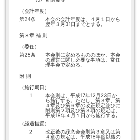
（会計年度）
第24条
本会の会計年度は、４月１日から
翌年３月31日までとする。
第８章 補 則
（委任）
第25条
本会則に定めるもののほか、本会
の運営に関し必要な事項は、常任
理事会で定める。
附 則
（施行期日）
1
本会則は、平成17年12月23日か
ら施行する。ただし、第３章、第
４章及び第６章の改正規定並びに
附則第２項及び第３項の規定は、
平成18年４月１日から施行する｡
（経過措置）
２
改正後の緑窓会会則第３章又は第
４章の規定は、平成18年度以後の