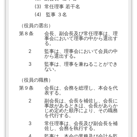
(3)
常任理事 若干名
(4)
監事 ３名
（役員の選出）
第８条
会長、副会長及び常任理事は、理
事会において理事の中から選出す
る。
2
監事は、理事会において会員の中
から選出する｡
3
監事は、理事を兼ねることができ
ない。
（役員の職務）
第９条
会長は、会務を総理し、本会を代
表する。
2
副会長は、会長を補佐し、会長に
事故があるときは、会長があらか
じめ定めた順序により、その職務
を代行する。
3
常任理事は、会長及び副会長を補
佐し、会務を執行する。
4
監事は、本会の業務及び会計を監