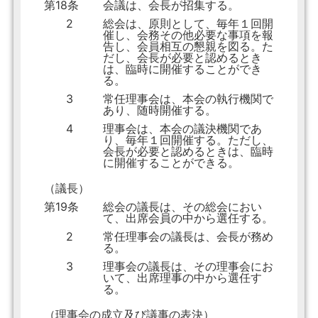
第18条
会議は、会長が招集する。
2
総会は、原則として、毎年１回開
催し、会務その他必要な事項を報
告し、会員相互の懇親を図る。た
だし、会長が必要と認めるとき
は、臨時に開催することができ
る。
3
常任理事会は、本会の執行機関で
あり、随時開催する。
4
理事会は、本会の議決機関であ
り、毎年１回開催する。ただし、
会長が必要と認めるときは、臨時
に開催することができる。
（議長）
第19条
総会の議長は、その総会におい
て、出席会員の中から選任する。
2
常任理事会の議長は、会長が務め
る。
3
理事会の議長は、その理事会にお
いて、出席理事の中から選任す
る。
（理事会の成立及び議事の表決）