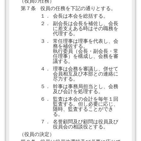
（役員の任務）
第７条
役員の任務を下記の通りとする。
１．
会長は本会を総括する。
２．
副会長は会長を補佐し、会長
に差支えある時はその職務を
代理する。
３．
常任理事は理事を代表し、会
務を補佐する。
執行委員（会長・副会長・常
任理事）を構成し、会務を審
議する。
４．
理事は会務を審議し、併せて
会員相互及び本部との連絡に
尽力する。
５．
幹事は事務局担当とし、会務
及び会計を処理する。
６．
監査は本会の会計を毎年１回
監査する。但し必要に応じ、
随時、監査することができ
る。
７．
名誉顧問及び顧問は役員及び
役員会の相談役とする。
（役員の決定）