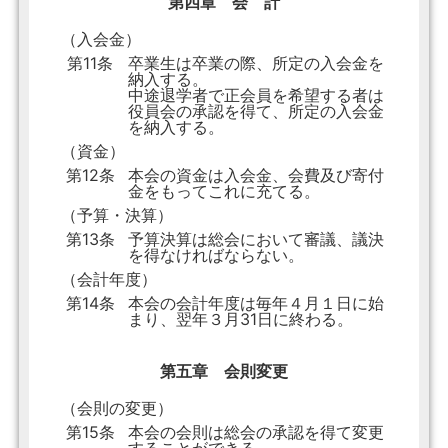
第四章 会 計
（入会金）
第11条
卒業生は卒業の際、所定の入会金を
納入する。
中途退学者で正会員を希望する者は
役員会の承認を得て、所定の入会金
を納入する。
（資金）
第12条
本会の資金は入会金、会費及び寄付
金をもってこれに充てる。
（予算・決算）
第13条
予算決算は総会において審議、議決
を得なければならない。
（会計年度）
第14条
本会の会計年度は毎年４月１日に始
まり、翌年３月31日に終わる。
第五章 会則変更
（会則の変更）
第15条
本会の会則は総会の承認を得て変更