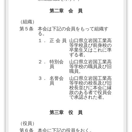
第二章 会 員
（組織）
第５条
本会は下記の会員をもって組織す
る。
１．
正 会 員
山口県立岩国工業高
等学校及び前身校の
卒業生又はこれに準
ずる者。
２．
特別会
山口県立岩国工業高
員
等学校の職員及び旧
職員。
３．
名誉会
山口県立岩国工業高
員
等学校の校長及び旧
校長並びに本会に縁
故のある者で役員会
で承認された者。
第三章 役 員
（役員）
第６条
本会に下記の役員をおく。