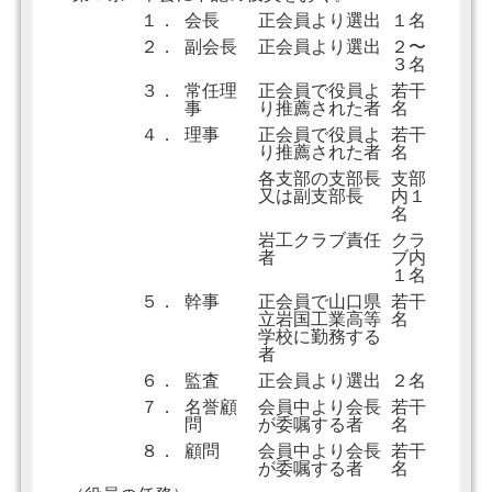
１．
会長
正会員より選出
１名
２．
副会長
正会員より選出
２〜
３名
３．
常任理
正会員で役員よ
若干
事
り推薦された者
名
４．
理事
正会員で役員よ
若干
り推薦された者
名
各支部の支部長
支部
又は副支部長
内１
名
岩工クラブ責任
クラ
者
ブ内
１名
５．
幹事
正会員で山口県
若干
立岩国工業高等
名
学校に勤務する
者
６．
監査
正会員より選出
２名
７．
名誉顧
会員中より会長
若干
問
が委嘱する者
名
８．
顧問
会員中より会長
若干
が委嘱する者
名