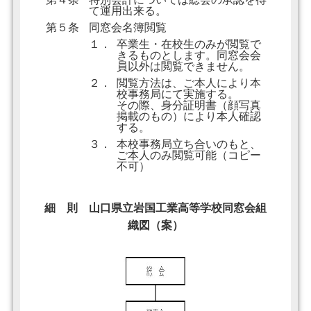
て運用出来る。
第５条
同窓会名簿閲覧
１．
卒業生・在校生のみが閲覧で
きるものとします。同窓会会
員以外は閲覧できません。
２．
閲覧方法は、ご本人により本
校事務局にて実施する。
その際、身分証明書（顔写真
掲載のもの）により本人確認
する。
３．
本校事務局立ち合いのもと、
ご本人のみ閲覧可能（コピー
不可）
細 則 山口県立岩国工業高等学校同窓会組
織図（案）