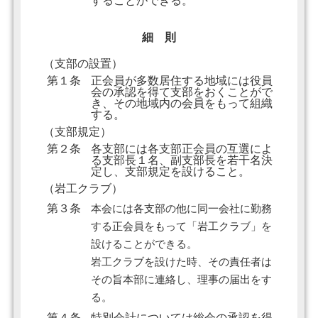
することができる。
細 則
（支部の設置）
第１条
正会員が多数居住する地域には役員
会の承認を得て支部をおくことがで
き、その地域内の会員をもって組織
する。
（支部規定）
第２条
各支部には各支部正会員の互選によ
る支部長１名、副支部長を若干名決
定し、支部規定を設けること。
（岩工クラブ）
第３条
本会には各支部の他に同一会社に勤務
する正会員をもって「岩工クラブ」を
設けることができる。
岩工クラブを設けた時、その責任者は
その旨本部に連絡し、理事の届出をす
る。
第４条
特別会計については総会の承認を得