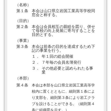
（名称）
第１条
本会は山口県立岩国工業高等学校同
窓会と称する。
（目的）
第２条
本会は会員相互の親睦を図り、併せ
て母校の向上発展に寄与することを
目的とする。
（事業）
第３条
本会は前条の目的を達成するため下
記の事業を行う。
１．
年１回の総会開催
２．
７年毎の会員名簿発行
３．
その他必要と認められたる事
業
（本部）
第４条
本会は本部を山口県立岩国工業高等学
校内に置くとともに、細則第１条によ
り支部を、細則第３条により岩工クラ
ブを設けることができる。（細則第４
条に組織図を示す。）