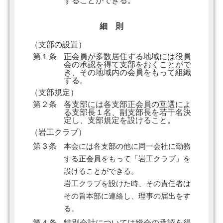
することができる。
細 則
（支部の設置）
第１条
正会員が多数居住する地域には役員
会の承認を得て支部をおくことがで
き、その地域内の会員をもって組織
する。
（支部規定）
第２条
各支部には各支部正会員の互選によ
る支部長１名、副支部長を若干名決
定し、支部規定を設けること。
（岩工クラブ）
第３条
本会には各支部の他に同一会社に勤務
する正会員をもって「岩工クラブ」を
設けることができる。
岩工クラブを設けた時、その責任者は
その旨本部に連絡し、理事の届出をす
る。
第４条
特別会計については総会の承認を得