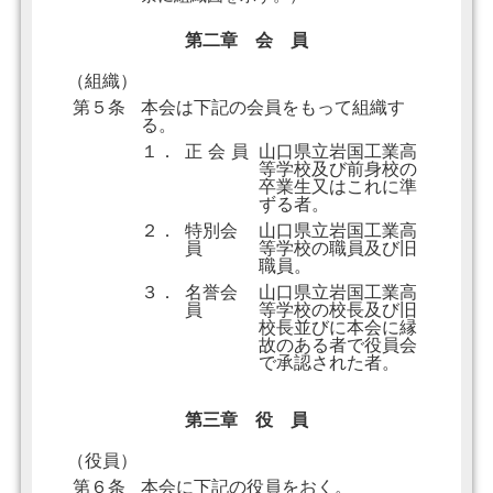
第二章 会 員
（組織）
第５条
本会は下記の会員をもって組織す
る。
１．
正 会 員
山口県立岩国工業高
等学校及び前身校の
卒業生又はこれに準
ずる者。
２．
特別会
山口県立岩国工業高
員
等学校の職員及び旧
職員。
３．
名誉会
山口県立岩国工業高
員
等学校の校長及び旧
校長並びに本会に縁
故のある者で役員会
で承認された者。
第三章 役 員
（役員）
第６条
本会に下記の役員をおく。