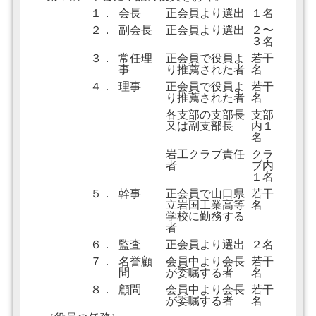
１．
会長
正会員より選出
１名
２．
副会長
正会員より選出
２〜
３名
３．
常任理
正会員で役員よ
若干
事
り推薦された者
名
４．
理事
正会員で役員よ
若干
り推薦された者
名
各支部の支部長
支部
又は副支部長
内１
名
岩工クラブ責任
クラ
者
ブ内
１名
５．
幹事
正会員で山口県
若干
立岩国工業高等
名
学校に勤務する
者
６．
監査
正会員より選出
２名
７．
名誉顧
会員中より会長
若干
問
が委嘱する者
名
８．
顧問
会員中より会長
若干
が委嘱する者
名