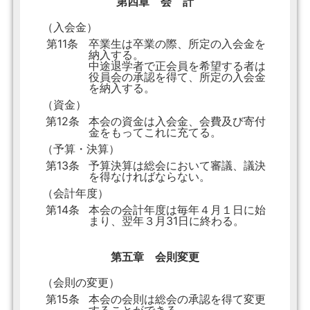
第四章 会 計
（入会金）
第11条
卒業生は卒業の際、所定の入会金を
納入する。
中途退学者で正会員を希望する者は
役員会の承認を得て、所定の入会金
を納入する。
（資金）
第12条
本会の資金は入会金、会費及び寄付
金をもってこれに充てる。
（予算・決算）
第13条
予算決算は総会において審議、議決
を得なければならない。
（会計年度）
第14条
本会の会計年度は毎年４月１日に始
まり、翌年３月31日に終わる。
第五章 会則変更
（会則の変更）
第15条
本会の会則は総会の承認を得て変更