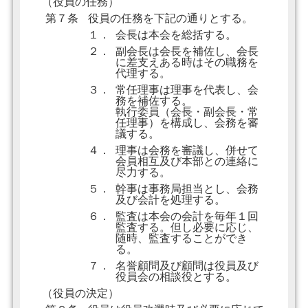
（役員の任務）
第７条
役員の任務を下記の通りとする。
１．
会長は本会を総括する。
２．
副会長は会長を補佐し、会長
に差支えある時はその職務を
代理する。
３．
常任理事は理事を代表し、会
務を補佐する。
執行委員（会長・副会長・常
任理事）を構成し、会務を審
議する。
４．
理事は会務を審議し、併せて
会員相互及び本部との連絡に
尽力する。
５．
幹事は事務局担当とし、会務
及び会計を処理する。
６．
監査は本会の会計を毎年１回
監査する。但し必要に応じ、
随時、監査することができ
る。
７．
名誉顧問及び顧問は役員及び
役員会の相談役とする。
（役員の決定）