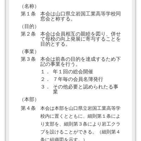
（名称）
第１条
本会は山口県立岩国工業高等学校同
窓会と称する。
（目的）
第２条
本会は会員相互の親睦を図り、併せ
て母校の向上発展に寄与することを
目的とする。
（事業）
第３条
本会は前条の目的を達成するため下
記の事業を行う。
１．
年１回の総会開催
２．
７年毎の会員名簿発行
３．
その他必要と認められたる事
業
（本部）
第４条
本会は本部を山口県立岩国工業高等学
校内に置くとともに、細則第１条によ
り支部を、細則第３条により岩工クラ
ブを設けることができる。（細則第４
条に組織図を示す。）