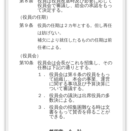
第８条
役員は役員改選時及び必要に応じて
役員会で審議し、総会の承認をもっ
て決定する。
（役員の任期）
第９条
役員の任期は２カ年とする。但し再任
は妨げない。
補欠により就任したるものの任期は前
任者による。
（役員会）
第10条
役員会は会長がこれを招集し、その
任務は下記の通りとする。
１．
役員会は第６条の役員をもっ
て組織し、本会の事業、運営
に関する事項及び予算決算に
ついて審議する。
２．
役員会の議決は出席役員の多
数決による。
３．
役員会の招集困難なる時は文
書をもって賛否を得ることが
できる。