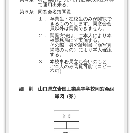
て運用出来る。
第５条
同窓会名簿閲覧
１．
卒業生・在校生のみが閲覧で
きるものとします。同窓会会
員以外は閲覧できません。
２．
閲覧方法は、ご本人により本
校事務局にて実施する。
その際、身分証明書（顔写真
掲載のもの）により本人確認
する。
３．
本校事務局立ち合いのもと、
ご本人のみ閲覧可能（コピー
不可）
細 則 山口県立岩国工業高等学校同窓会組
織図（案）