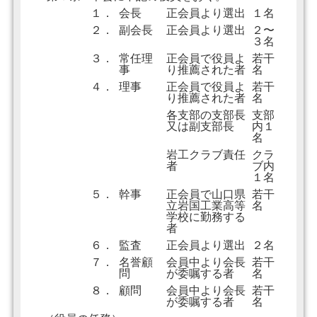
１．
会長
正会員より選出
１名
２．
副会長
正会員より選出
２〜
３名
３．
常任理
正会員で役員よ
若干
事
り推薦された者
名
４．
理事
正会員で役員よ
若干
り推薦された者
名
各支部の支部長
支部
又は副支部長
内１
名
岩工クラブ責任
クラ
者
ブ内
１名
５．
幹事
正会員で山口県
若干
立岩国工業高等
名
学校に勤務する
者
６．
監査
正会員より選出
２名
７．
名誉顧
会員中より会長
若干
問
が委嘱する者
名
８．
顧問
会員中より会長
若干
が委嘱する者
名