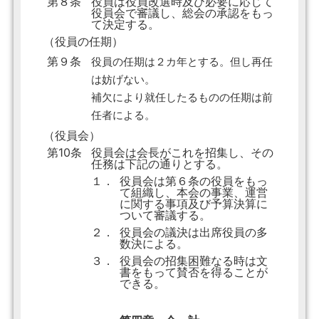
第８条
役員は役員改選時及び必要に応じて
役員会で審議し、総会の承認をもっ
て決定する。
（役員の任期）
第９条
役員の任期は２カ年とする。但し再任
は妨げない。
補欠により就任したるものの任期は前
任者による。
（役員会）
第10条
役員会は会長がこれを招集し、その
任務は下記の通りとする。
１．
役員会は第６条の役員をもっ
て組織し、本会の事業、運営
に関する事項及び予算決算に
ついて審議する。
２．
役員会の議決は出席役員の多
数決による。
３．
役員会の招集困難なる時は文
書をもって賛否を得ることが
できる。