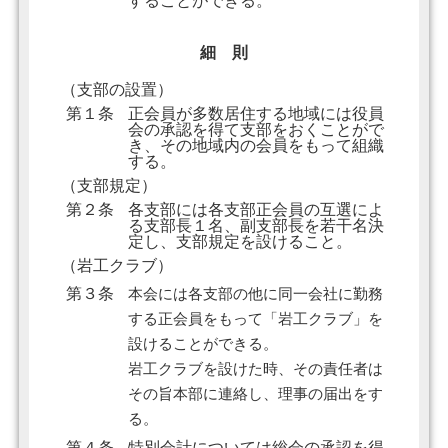
することができる。
細 則
（支部の設置）
第１条
正会員が多数居住する地域には役員
会の承認を得て支部をおくことがで
き、その地域内の会員をもって組織
する。
（支部規定）
第２条
各支部には各支部正会員の互選によ
る支部長１名、副支部長を若干名決
定し、支部規定を設けること。
（岩工クラブ）
第３条
本会には各支部の他に同一会社に勤務
する正会員をもって「岩工クラブ」を
設けることができる。
岩工クラブを設けた時、その責任者は
その旨本部に連絡し、理事の届出をす
る。
第４条
特別会計については総会の承認を得