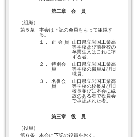
第二章 会 員
（組織）
第５条
本会は下記の会員をもって組織す
る。
１．
正 会 員
山口県立岩国工業高
等学校及び前身校の
卒業生又はこれに準
ずる者。
２．
特別会
山口県立岩国工業高
員
等学校の職員及び旧
職員。
３．
名誉会
山口県立岩国工業高
員
等学校の校長及び旧
校長並びに本会に縁
故のある者で役員会
で承認された者。
第三章 役 員
（役員）
第６条
本会に下記の役員をおく。