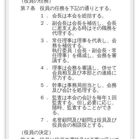
（役員の任務）
第７条
役員の任務を下記の通りとする。
１．
会長は本会を総括する。
２．
副会長は会長を補佐し、会長
に差支えある時はその職務を
代理する。
３．
常任理事は理事を代表し、会
務を補佐する。
執行委員（会長・副会長・常
任理事）を構成し、会務を審
議する。
４．
理事は会務を審議し、併せて
会員相互及び本部との連絡に
尽力する。
５．
幹事は事務局担当とし、会務
及び会計を処理する。
６．
監査は本会の会計を毎年１回
監査する。但し必要に応じ、
随時、監査することができ
る。
７．
名誉顧問及び顧問は役員及び
役員会の相談役とする。
（役員の決定）