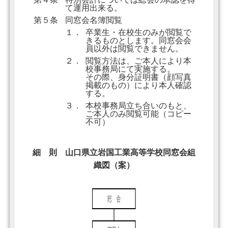
て運用出来る。
第５条
同窓会名簿閲覧
１．
卒業生・在校生のみが閲覧で
きるものとします。同窓会会
員以外は閲覧できません。
２．
閲覧方法は、ご本人により本
校事務局にて実施する。
その際、身分証明書（顔写真
掲載のもの）により本人確認
する。
３．
本校事務局立ち合いのもと、
ご本人のみ閲覧可能（コピー
不可）
細 則 山口県立岩国工業高等学校同窓会組
織図（案）