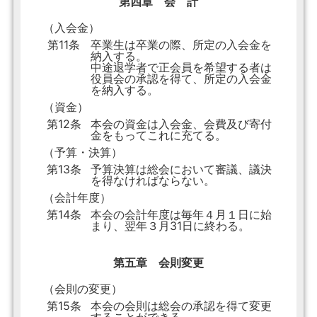
第四章 会 計
（入会金）
第11条
卒業生は卒業の際、所定の入会金を
納入する。
中途退学者で正会員を希望する者は
役員会の承認を得て、所定の入会金
を納入する。
（資金）
第12条
本会の資金は入会金、会費及び寄付
金をもってこれに充てる。
（予算・決算）
第13条
予算決算は総会において審議、議決
を得なければならない。
（会計年度）
第14条
本会の会計年度は毎年４月１日に始
まり、翌年３月31日に終わる。
第五章 会則変更
（会則の変更）
第15条
本会の会則は総会の承認を得て変更