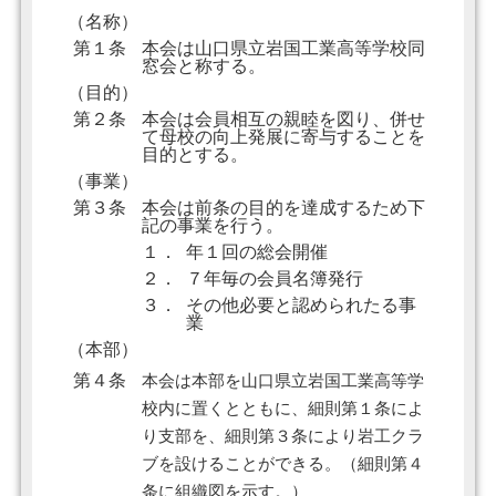
（名称）
第１条
本会は山口県立岩国工業高等学校同
窓会と称する。
（目的）
第２条
本会は会員相互の親睦を図り、併せ
て母校の向上発展に寄与することを
目的とする。
（事業）
第３条
本会は前条の目的を達成するため下
記の事業を行う。
１．
年１回の総会開催
２．
７年毎の会員名簿発行
３．
その他必要と認められたる事
業
（本部）
第４条
本会は本部を山口県立岩国工業高等学
校内に置くとともに、細則第１条によ
り支部を、細則第３条により岩工クラ
ブを設けることができる。（細則第４
条に組織図を示す。）