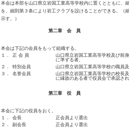
本会は本部を山口県立岩国工業高等学校内に置くとともに、
を、細則第３条により岩工クラブを設けることができる。（
示す。）
第二章 会 員
本会は下記の会員をもって組織する。
１．
正 会 員
山口県立岩国工業高等学校及び前
に準ずる者。
２．
特別会員
山口県立岩国工業高等学校の職員
３．
名誉会員
山口県立岩国工業高等学校の校長
に縁故のある者で役員会で承認さ
第三章 役 員
本会に下記の役員をおく。
１．
会長
正会員より選出
２．
副会長
正会員より選出