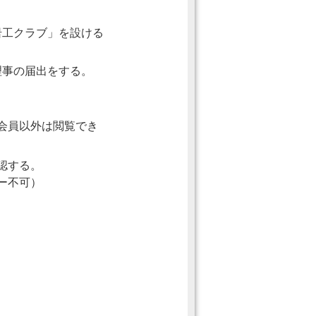
岩工クラブ」を設ける
理事の届出をする。
会員以外は閲覧でき
認する。
ー不可）