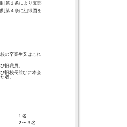
細則第１条により支部
細則第４条に組織図を
身校の卒業生又はこれ
及び旧職員。
及び旧校長並びに本会
れた者。
１名
２〜３名