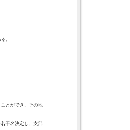
。
わる。
くことができ、その地
を若干名決定し、支部