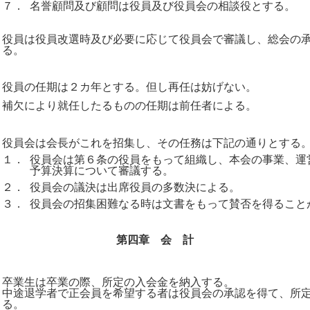
７．
名誉顧問及び顧問は役員及び役員会の相談役とする。
役員は役員改選時及び必要に応じて役員会で審議し、総会の
る。
役員の任期は２カ年とする。但し再任は妨げない。
補欠により就任したるものの任期は前任者による。
役員会は会長がこれを招集し、その任務は下記の通りとする
１．
役員会は第６条の役員をもって組織し、本会の事業、運
予算決算について審議する。
２．
役員会の議決は出席役員の多数決による。
３．
役員会の招集困難なる時は文書をもって賛否を得ること
第四章 会 計
卒業生は卒業の際、所定の入会金を納入する。
中途退学者で正会員を希望する者は役員会の承認を得て、所
る。