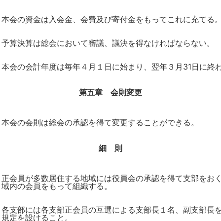
本会の資金は入会金、会費及び寄付金をもってこれに充てる
予算決算は総会において審議、議決を得なければならない。
本会の会計年度は毎年４月１日に始まり、翌年３月31日に終
第五章 会則変更
本会の会則は総会の承認を得て変更することができる。
細 則
正会員が多数居住する地域には役員会の承認を得て支部をお
域内の会員をもって組織する。
各支部には各支部正会員の互選による支部長１名、副支部長
規定を設けること。