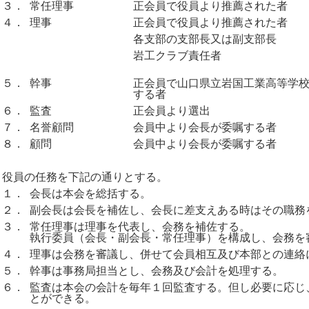
３．
常任理事
正会員で役員より推薦された者
４．
理事
正会員で役員より推薦された者
各支部の支部長又は副支部長
岩工クラブ責任者
５．
幹事
正会員で山口県立岩国工業高等学
する者
６．
監査
正会員より選出
７．
名誉顧問
会員中より会長が委嘱する者
８．
顧問
会員中より会長が委嘱する者
役員の任務を下記の通りとする。
１．
会長は本会を総括する。
２．
副会長は会長を補佐し、会長に差支えある時はその職務
３．
常任理事は理事を代表し、会務を補佐する。
執行委員（会長・副会長・常任理事）を構成し、会務を
４．
理事は会務を審議し、併せて会員相互及び本部との連絡
５．
幹事は事務局担当とし、会務及び会計を処理する。
６．
監査は本会の会計を毎年１回監査する。但し必要に応じ
とができる。