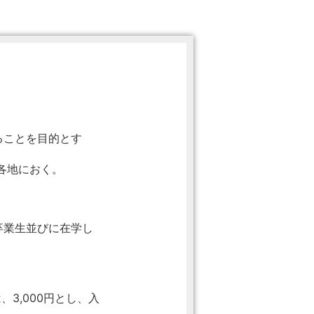
ることを目的とす
各地におく。
卒業生並びに在学し
。
、3,000円とし、入