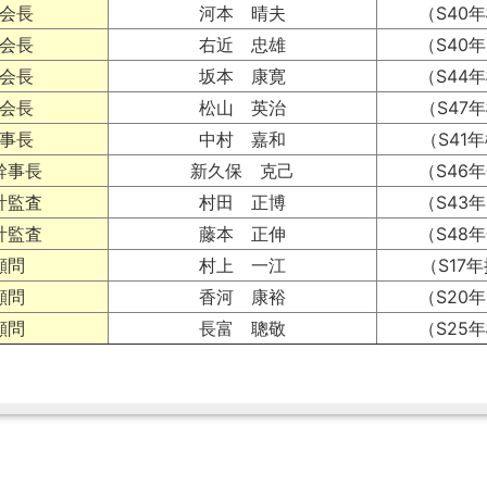
会長
河本 晴夫
（S40
会長
右近 忠雄
（S40
会長
坂本 康寛
（S44
会長
松山 英治
（S47
事長
中村 嘉和
（S41
幹事長
新久保 克己
（S46
計監査
村田 正博
（S43
計監査
藤本 正伸
（S48
顧問
村上 一江
（S17
顧問
香河 康裕
（S20
顧問
長富 聰敬
（S25