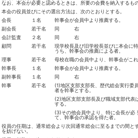
なお、本会が必要と認めるときは、所要の会費を納入するも
本会の役員並びにその選出方法は、次のとおりとする。
会長
１名
幹事会が会員中より推薦する。
副会長
若干名
同 右
会計監査
２名
同 右
顧問
若干名
現学校長及び旧学校長並びに本会に
うち、幹事会の推薦による者。
理事
若干名
母校在職の会員中より、幹事会がこ
幹事長
１名
幹事会が会員中より推薦する。
副幹事長
１名
同 右
幹事
若干名
(1)地区支部支部長、歴代総会実行委
者を幹事とする。
(2)地区支部支部長及び職域支部代表
する。
(3)その他会員中より、特に会長が必
て、幹事会の承認を得た者。
役員の任期は、通常総会より次回通常総会に至るまでの間と
を妨げない。