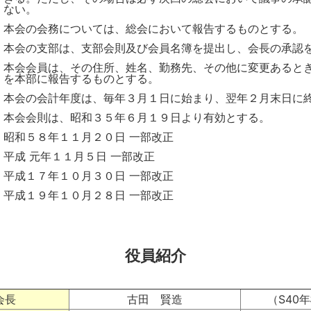
ない。
本会の会務については、総会において報告するものとする。
本会の支部は、支部会則及び会員名簿を提出し、会長の承認
本会会員は、その住所、姓名、勤務先、その他に変更あると
を本部に報告するものとする。
本会の会計年度は、毎年３月１日に始まり、翌年２月末日に
本会会則は、昭和３５年６月１９日より有効とする。
昭和５８年１１月２０日 一部改正
平成 元年１１月５日 一部改正
平成１７年１０月３０日 一部改正
平成１９年１０月２８日 一部改正
役員紹介
会長
古田 賢造
（S40