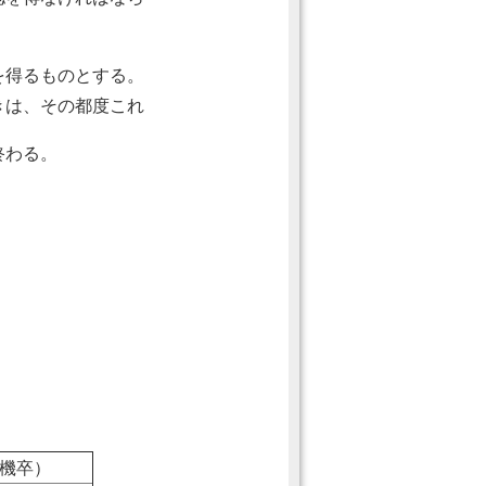
を得るものとする。
きは、その都度これ
終わる。
年機卒）