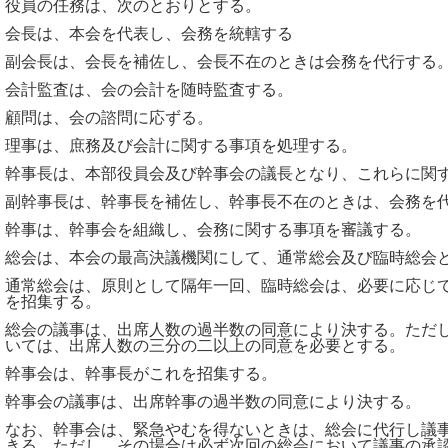
役員の任務は、次のとおりとする。
会長は、本会を代表し、会務を統轄する
副会長は、会長を補佐し、会長不在のときは会務を代行する
会計監査は、会の会計を随時監査する。
顧問は、会の諮問に応ずる。
理事は、庶務及び会計に関する事項を処理する。
幹事長は、本部役員会及び幹事会の議長となり、これらに関
副幹事長は、幹事長を補佐し、幹事長不在のときは、会務を
幹事は、幹事会を組織し、会務に関する事項を審議する。
総会は、本会の最高決議機関にして、通常総会及び臨時総会
通常総会は、原則として隔年一回、臨時総会は、必要に応じ
を招集する。
総会の議事は、出席人数の過半数の同意により決する。ただ
いては、出席人数の三分の二以上の同意を必要とする。
幹事会は、幹事長がこれを招集する。
幹事会の議事は、出席幹事の過半数の同意により決する。
なお、幹事会は、緊急やむを得ないときは、総会に代行し議
きる。ただし、その場合は必ず次回の総会において議事の承