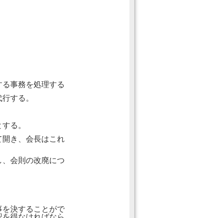
。
する事務を処理する
代行する。
とする。
て開き、会長はこれ
し、会則の改廃につ
事を決することがで
認を得なければなら