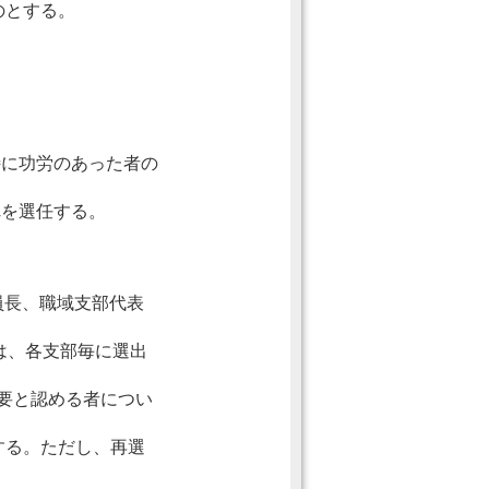
のとする。
特に功労のあった者の
れを選任する。
員長、職域支部代表
は、各支部毎に選出
 要と認める者につい
する。ただし、再選