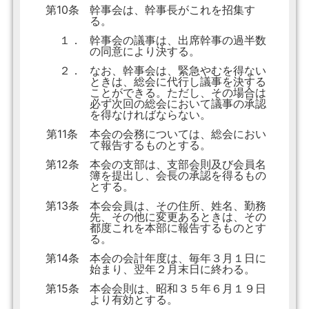
第10条
幹事会は、幹事長がこれを招集す
る。
１．
幹事会の議事は、出席幹事の過半数
の同意により決する。
２．
なお、幹事会は、緊急やむを得ない
ときは、総会に代行し議事を決する
ことができる。ただし、その場合は
必ず次回の総会において議事の承認
を得なければならない。
第11条
本会の会務については、総会におい
て報告するものとする。
第12条
本会の支部は、支部会則及び会員名
簿を提出し、会長の承認を得るもの
とする。
第13条
本会会員は、その住所、姓名、勤務
先、その他に変更あるときは、その
都度これを本部に報告するものとす
る。
第14条
本会の会計年度は、毎年３月１日に
始まり、翌年２月末日に終わる。
第15条
本会会則は、昭和３５年６月１９日
より有効とする。