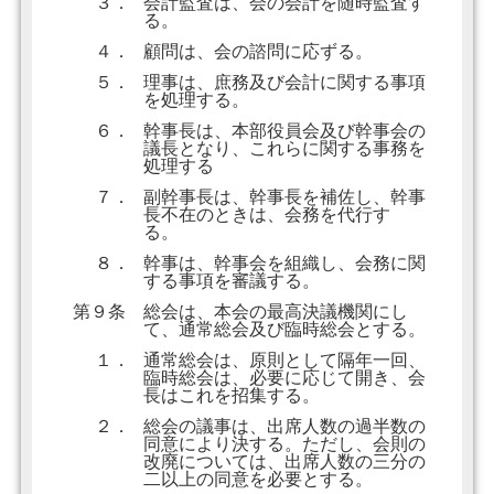
３．
会計監査は、会の会計を随時監査す
る。
４．
顧問は、会の諮問に応ずる。
５．
理事は、庶務及び会計に関する事項
を処理する。
６．
幹事長は、本部役員会及び幹事会の
議長となり、これらに関する事務を
処理する
７．
副幹事長は、幹事長を補佐し、幹事
長不在のときは、会務を代行す
る。
８．
幹事は、幹事会を組織し、会務に関
する事項を審議する。
第９条
総会は、本会の最高決議機関にし
て、通常総会及び臨時総会とする。
１．
通常総会は、原則として隔年一回、
臨時総会は、必要に応じて開き、会
長はこれを招集する。
２．
総会の議事は、出席人数の過半数の
同意により決する。ただし、会則の
改廃については、出席人数の三分の
二以上の同意を必要とする。