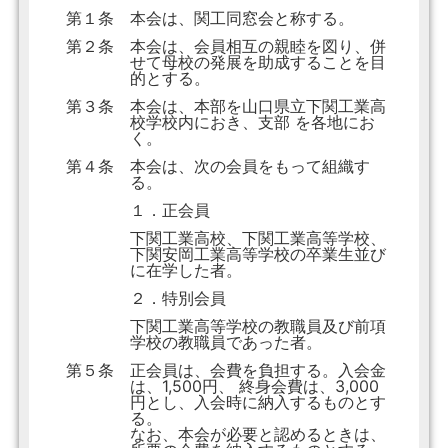
第１条
本会は、関工同窓会と称する。
第２条
本会は、会員相互の親睦を図り、併
せて母校の発展を助成することを目
的とする。
第３条
本会は、本部を山口県立下関工業高
校学校内におき、支部 を各地にお
く。
第４条
本会は、次の会員をもって組織す
る。
１．正会員
下関工業高校、下関工業高等学校、
下関安岡工業高等学校の卒業生並び
に在学した者。
２．特別会員
下関工業高等学校の教職員及び前項
学校の教職員であった者。
第５条
正会員は、会費を負担する。入会金
は、1,500円、 終身会費は、3,000
円とし、入会時に納入するものとす
る。
なお、本会が必要と認めるときは、