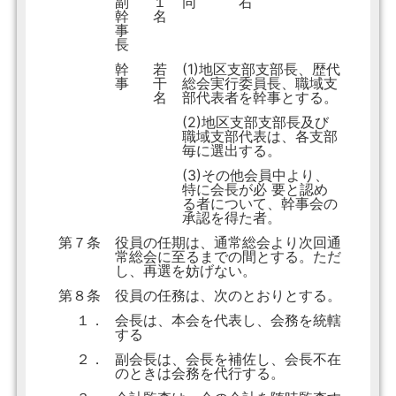
副
１
同 右
幹
名
事
長
幹
若
(1)地区支部支部長、歴代
事
干
総会実行委員長、職域支
名
部代表者を幹事とする。
(2)地区支部支部長及び
職域支部代表は、各支部
毎に選出する。
(3)その他会員中より、
特に会長が必 要と認め
る者について、幹事会の
承認を得た者。
第７条
役員の任期は、通常総会より次回通
常総会に至るまでの間とする。ただ
し、再選を妨げない。
第８条
役員の任務は、次のとおりとする。
１．
会長は、本会を代表し、会務を統轄
する
２．
副会長は、会長を補佐し、会長不在
のときは会務を代行する。