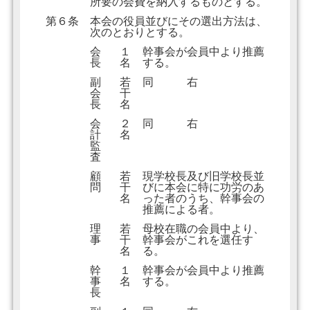
所要の会費を納入するものとする。
第６条
本会の役員並びにその選出方法は、
次のとおりとする。
会
１
幹事会が会員中より推薦
長
名
する。
副
若
同 右
会
干
長
名
会
２
同 右
計
名
監
査
顧
若
現学校長及び旧学校長並
問
干
びに本会に特に功労のあ
名
った者のうち、幹事会の
推薦による者。
理
若
母校在職の会員中より、
事
干
幹事会がこれを選任す
名
る。
幹
１
幹事会が会員中より推薦
事
名
する。
長