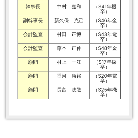
幹事長
中村 嘉和
（S41年機
卒）
副幹事長
新久保 克己
（S46年金
卒）
会計監査
村田 正博
（S43年電
卒）
会計監査
藤本 正伸
（S48年金
卒）
顧問
村上 一江
（S17年採
卒）
顧問
香河 康裕
（S20年電
卒）
顧問
長富 聰敬
（S25年機
卒）