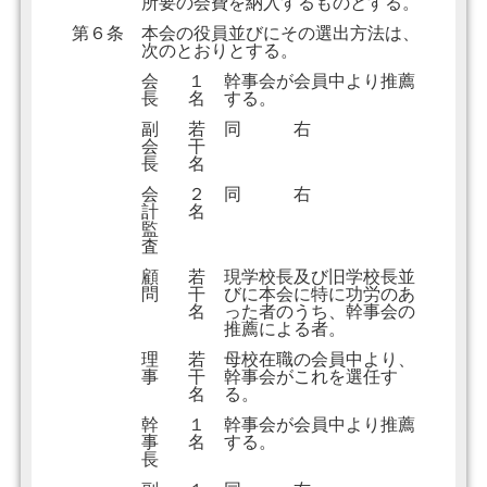
所要の会費を納入するものとする。
第６条
本会の役員並びにその選出方法は、
次のとおりとする。
会
１
幹事会が会員中より推薦
長
名
する。
副
若
同 右
会
干
長
名
会
２
同 右
計
名
監
査
顧
若
現学校長及び旧学校長並
問
干
びに本会に特に功労のあ
名
った者のうち、幹事会の
推薦による者。
理
若
母校在職の会員中より、
事
干
幹事会がこれを選任す
名
る。
幹
１
幹事会が会員中より推薦
事
名
する。
長