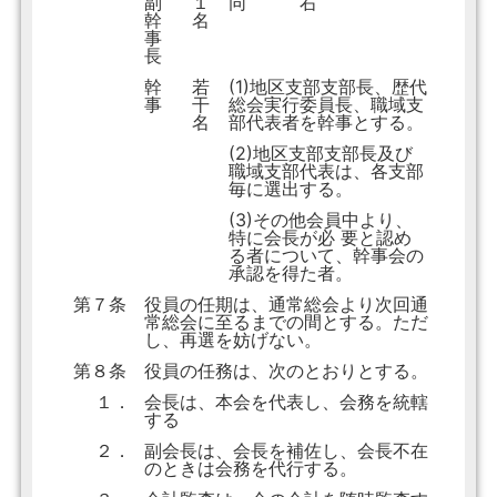
副
１
同 右
幹
名
事
長
幹
若
(1)地区支部支部長、歴代
事
干
総会実行委員長、職域支
名
部代表者を幹事とする。
(2)地区支部支部長及び
職域支部代表は、各支部
毎に選出する。
(3)その他会員中より、
特に会長が必 要と認め
る者について、幹事会の
承認を得た者。
第７条
役員の任期は、通常総会より次回通
常総会に至るまでの間とする。ただ
し、再選を妨げない。
第８条
役員の任務は、次のとおりとする。
１．
会長は、本会を代表し、会務を統轄
する
２．
副会長は、会長を補佐し、会長不在
のときは会務を代行する。