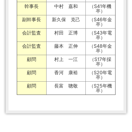
幹事長
中村 嘉和
（S41年機
卒）
副幹事長
新久保 克己
（S46年金
卒）
会計監査
村田 正博
（S43年電
卒）
会計監査
藤本 正伸
（S48年金
卒）
顧問
村上 一江
（S17年採
卒）
顧問
香河 康裕
（S20年電
卒）
顧問
長富 聰敬
（S25年機
卒）