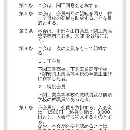
第１条
本会は、関工同窓会と称する。
第２条
本会は、会員相互の親睦を図り、併
せて母校の発展を助成することを目
的とする。
第３条
本会は、本部を山口県立下関工業高
校学校内におき、支部 を各地にお
く。
第４条
本会は、次の会員をもって組織す
る。
１．正会員
下関工業高校、下関工業高等学校、
下関安岡工業高等学校の卒業生並び
に在学した者。
２．特別会員
下関工業高等学校の教職員及び前項
学校の教職員であった者。
第５条
正会員は、会費を負担する。入会金
は、1,500円、 終身会費は、3,000
円とし、入会時に納入するものとす
る。
なお、本会が必要と認めるときは、