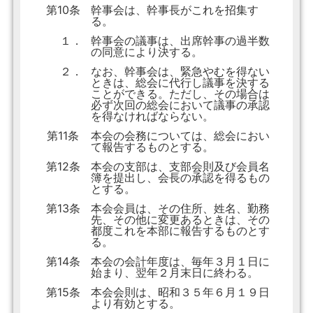
第10条
幹事会は、幹事長がこれを招集す
る。
１．
幹事会の議事は、出席幹事の過半数
の同意により決する。
２．
なお、幹事会は、緊急やむを得ない
ときは、総会に代行し議事を決する
ことができる。ただし、その場合は
必ず次回の総会において議事の承認
を得なければならない。
第11条
本会の会務については、総会におい
て報告するものとする。
第12条
本会の支部は、支部会則及び会員名
簿を提出し、会長の承認を得るもの
とする。
第13条
本会会員は、その住所、姓名、勤務
先、その他に変更あるときは、その
都度これを本部に報告するものとす
る。
第14条
本会の会計年度は、毎年３月１日に
始まり、翌年２月末日に終わる。
第15条
本会会則は、昭和３５年６月１９日
より有効とする。