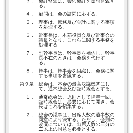
３．
会計監査は、会の会計を随時監査す
る。
４．
顧問は、会の諮問に応ずる。
５．
理事は、庶務及び会計に関する事項
を処理する。
６．
幹事長は、本部役員会及び幹事会の
議長となり、これらに関する事務を
処理する
７．
副幹事長は、幹事長を補佐し、幹事
長不在のときは、会務を代行す
る。
８．
幹事は、幹事会を組織し、会務に関
する事項を審議する。
第９条
総会は、本会の最高決議機関にし
て、通常総会及び臨時総会とする。
１．
通常総会は、原則として隔年一回、
臨時総会は、必要に応じて開き、会
長はこれを招集する。
２．
総会の議事は、出席人数の過半数の
同意により決する。ただし、会則の
改廃については、出席人数の三分の
二以上の同意を必要とする。