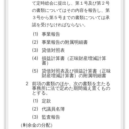
て定時総会に提出し、第１号及び第２号
の書類についてはその内容を報告し、第
３号から第５号までの書類については承
認を受けなければならない。
(1)
事業報告
(2)
事業報告の附属明細書
(3)
貸借対照表
(4)
損益計算書（正味財産増減計算
書）
(5)
貸借対照表及び損益計算書（正味
財産増減計算書）の附属明細書
2
前項の書類のほか、次の書類を主たる
事務所に法で定めた期間備え置くもの
とする。
(1)
定款
(2)
代議員名簿
(3)
監査報告
（剰余金の分配）