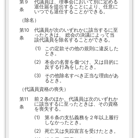
代議員は、理事会において別に定める
第９
退任届を提出することにより、任意に
条
いつでも退任することができる。
（除名）
代議員が次のいずれかに該当するに至
第10
ったときは、 総会の決議によって当
条
該代議員を除名することができる。
(1)
この定款その他の規則に違反した
とき。
(2)
本会の名誉を傷つけ、又は目的に
反する行為をしたとき。
(3)
その他除名すべき正当な理由があ
るとき。
（代議員資格の喪失）
前２条のほか、代議員は次のいずれか
第11
に該当するに至ったときは、その資格
条
を喪失する。
(1)
第６条の支払義務を２年以上履行
しなかったとき。
(2)
死亡又は失踪宣言を受けたとき。