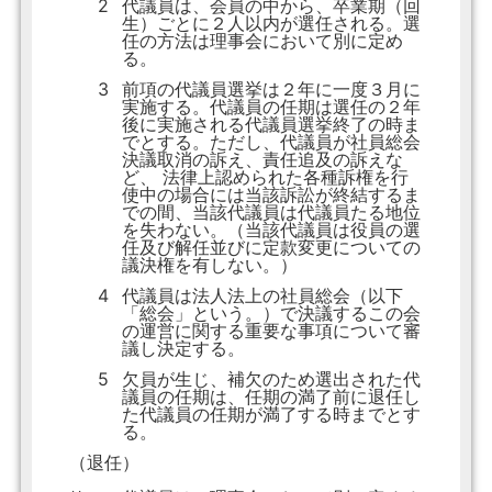
2
代議員は、会員の中から、卒業期（回
生）ごとに２人以内が選任される。選
任の方法は理事会において別に定め
る。
3
前項の代議員選挙は２年に一度３月に
実施する。代議員の任期は選任の２年
後に実施される代議員選挙終了の時ま
でとする。ただし、代議員が社員総会
決議取消の訴え、責任追及の訴えな
ど、 法律上認められた各種訴権を行
使中の場合には当該訴訟が終結するま
での間、当該代議員は代議員たる地位
を失わない。（当該代議員は役員の選
任及び解任並びに定款変更についての
議決権を有しない。）
4
代議員は法人法上の社員総会（以下
「総会」という。）で決議するこの会
の運営に関する重要な事項について審
議し決定する。
5
欠員が生じ、補欠のため選出された代
議員の任期は、任期の満了前に退任し
た代議員の任期が満了する時までとす
る。
（退任）