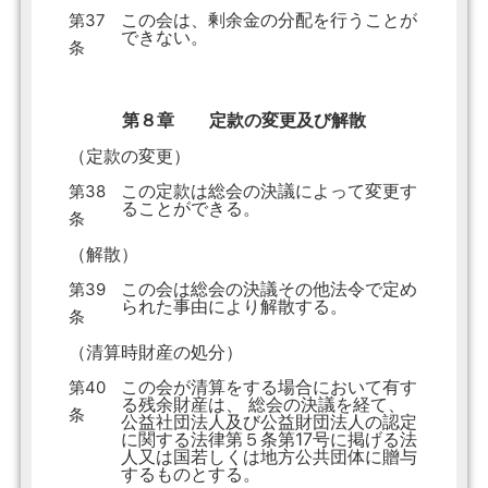
この会は、剰余金の分配を行うことが
第37
できない。
条
第８章 定款の変更及び解散
（定款の変更）
この定款は総会の決議によって変更す
第38
ることができる。
条
（解散）
この会は総会の決議その他法令で定め
第39
られた事由により解散する。
条
（清算時財産の処分）
この会が清算をする場合において有す
第40
る残余財産は、 総会の決議を経て、
条
公益社団法人及び公益財団法人の認定
に関する法律第５条第17号に掲げる法
人又は国若しくは地方公共団体に贈与
するものとする。