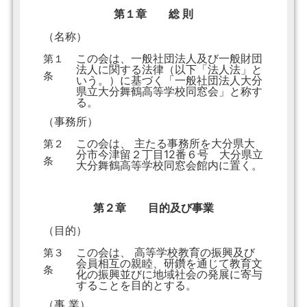
第１章 総 則
（名称）
この会は、一般社団法人及び一般財団
第１
法人に関する法律（以下「法人法」と
条
いう。）に基づく「一般社団法人大分
県立大分舞鶴高等学校同窓会」と称す
る。
（事務所）
この会は、 主たる事務所を大分県大
第２
分市今津留２丁目12番６号 大分県立
条
大分舞鶴高等学校同窓会館内に置く。
第２章 目的及び事業
（目的）
この会は、 高等学校教育の振興及び
第３
会員相互の親睦、研鑽を通じて教育文
条
化の振興並びに地域社会の発展に寄与
することを目的とする。
（事 業）