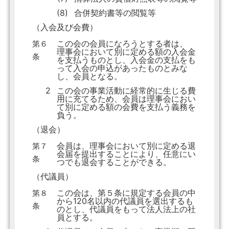
(8)
合併契約書等の閲覧等
（入会及び会費）
この会の会員になろうとする者は、
第６
理事会において別に定める額の入会金
条
を支払うものとし、入会金の支払をも
って入会の申込があったものとみな
し、会員となる。
2
この会の事業活動に経常的に生じる費
用に充てるため、会員は理事会におい
て別に定める額の会費を支払う義務を
負う。
（退会）
会員は、理事会において別に定める退
第７
会届を提出することにより、任意にい
条
つでも退会することができる。
（代議員）
この会は、第５条に規定する会員の中
第８
から120名以内の代議員を選出するも
条
のとし、代議員をもって法人法上の社
員とする。