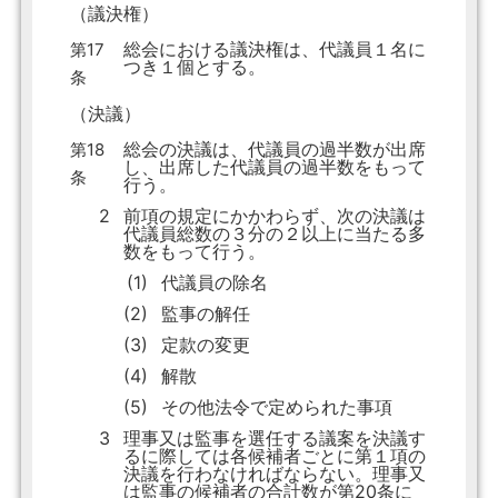
（議決権）
総会における議決権は、代議員１名に
第17
つき１個とする。
条
（決議）
総会の決議は、代議員の過半数が出席
第18
し、出席した代議員の過半数をもって
条
行う。
2
前項の規定にかかわらず、次の決議は
代議員総数の３分の２以上に当たる多
数をもって行う。
(1)
代議員の除名
(2)
監事の解任
(3)
定款の変更
(4)
解散
(5)
その他法令で定められた事項
3
理事又は監事を選任する議案を決議す
るに際しては各候補者ごとに第１項の
決議を行わなければならない。理事又
は監事の候補者の合計数が第20条に