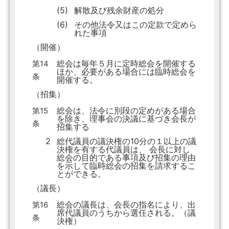
(5)
解散及び残余財産の処分
(6)
その他法令又はこの定款で定めら
れた事項
（開催）
総会は毎年５月に定時総会を開催する
第14
ほか、必要がある場合には臨時総会を
条
開催する。
（招集）
総会は、法令に別段の定めがある場合
第15
を除き、理事会の決議に基づき会長が
条
招集する
2
総代議員の議決権の10分の１以上の議
決権を有する代議員は、 会長に対し
総会の目的である事項及び招集の理由
を示して臨時総会の招集を請求するこ
とができる。
（議長）
総会の議長は、会長の指名により、出
第16
席代議員のうちから選任される。（議
条
決権）