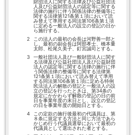
財団法人に関する法律及び公益社団法
人及び公益財団法人の認定等に関する
法律の施行に伴う関係法律の整備等に
関する法律第121条第１項において読
み替えて準用する同法第106条第１項
に定める一般法人の設立の登記の日か
ら施行する。
2
この法人の最初の会長は河野善一郎と
し、最初の副会長は阿部孝士、橋本量
太郎、松尾久美子、釘宮誠司とする。
3
一般社団法人及び一般財団法人に関す
る法律及び公益社団法人及び公益財団
法人の認定等に関する法律の施行に伴
う関係法律の整備等に関する法律第
121条第１項において読み替えて準用
する同法第106条第１項に定める特例
民法法人の解散の登記と一般法人の設
立の登記を行ったときは、第34条の
規定にかかわらず解散の登記の日の前
日を事業年度の末日とし、設立の登記
の日を事業年度の開始日とする。
4
この定款の施行後最初の代議員は、第
８条に規定する方法と同じ方法であら
かじめ行う代議員選挙において最初の
代議員として選出された者とする。