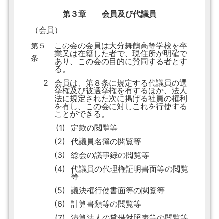
第３章 会員及び代議員
（会員）
この会の会員は大分舞鶴高等学校を卒
第５
業又は在籍した者で、現住所が明確で
条
あり、この会の目的に賛同する者とす
る。
2
会員は、第８条に規定する代議員の選
挙権及び被選挙権を有するほか、法人
法に規定された次に掲げる社員の権利
を有し、この会に対しこれを行使する
ことができる。
(1)
定款の閲覧等
(2)
代議員名簿の閲覧等
(3)
総会の議事録の閲覧等
(4)
代議員の代理権証明書面等の閲覧
等
(5)
議決権行使書面等の閲覧等
(6)
計算書類等の閲覧等
(7)
清算法人の貸借対照表等の閲覧等