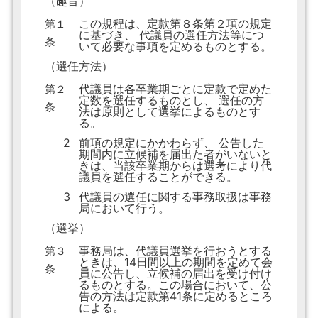
（趣旨）
この規程は、定款第８条第２項の規定
第１
に基づき、 代議員の選任方法等につ
条
いて必要な事項を定めるものとする。
（選任方法）
代議員は各卒業期ごとに定款で定めた
第２
定数を選任するものとし、 選任の方
条
法は原則として選挙によるものとす
る。
2
前項の規定にかかわらず、 公告した
期間内に立候補を届出た者がいないと
きは、当該卒業期からは選考により代
議員を選任することができる。
3
代議員の選任に関する事務取扱は事務
局において行う。
（選挙）
事務局は、代議員選挙を行おうとする
第３
ときは、14日間以上の期間を定めて会
条
員に公告し、立候補の届出を受け付け
るものとする。この場合において、公
告の方法は定款第41条に定めるところ
による。