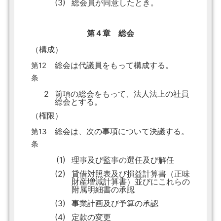
(3)
総会員が同意したとき。
第４章 総会
（構成）
総会は代議員をもって構成する。
第12
条
2
前項の総会をもって、法人法上の社員
総会とする。
（権限）
総会は、次の事項について決議する。
第13
条
(1)
理事及び監事の選任及び解任
(2)
貸借対照表及び損益計算書（正味
財産増減計算書）並びにこれらの
附属明細書の承認
(3)
事業計画及び予算の承認
(4)
定款の変更