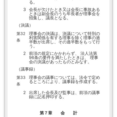
る。
3
会長が欠けたとき又は会長に事故ある
ときは副会長のうち年長者が理事会を
招集し、議長となる。
（決議）
理事会の決議は、決議について特別の
第32
利害関係を有する理事を除く理事の過
条
半数が出席し、その過半数をもって行
う。
2
前項の規定にかかわらず、 法人法第
96条の要件を満たしたときは、 理事
会の決議があったものとみなす。
（議事録）
理事会の議事については、法令で定め
第33
るところにより、議事録を作成する。
条
2
出席した会長及び監事は、前項の議事
録に記名押印する。
第７章 会 計