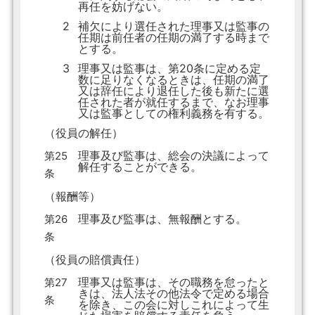
再任を妨げない。
2
補欠により選任された理事又は監事の
任期は前任者の任期の満了する時まで
とする。
3
理事又は監事は、第20条に定める定
数に足りなくなるときは、任期の満了
又は辞任により退任した後も新たに選
任された者が就任するまで、なお理事
又は監事としての権利義務を有する。
（役員の解任）
理事及び監事は、総会の決議によって
第25
解任することができる。
条
（報酬等）
理事及び監事は、無報酬とする。
第26
条
（役員の賠償責任）
理事又は監事は、その職務を怠ったと
第27
きは、法人法その他法令で定める場合
条
を除き、この会に対しこれによって生