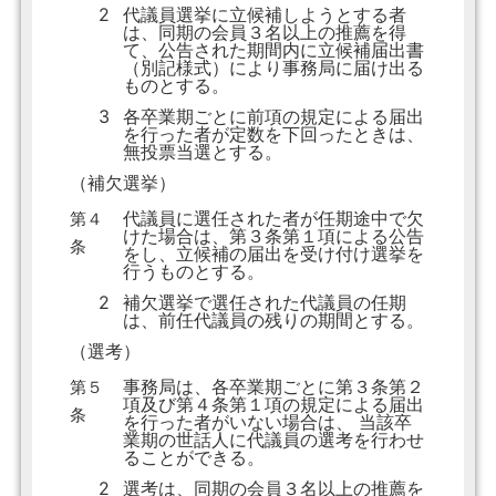
2
代議員選挙に立候補しようとする者
は、同期の会員３名以上の推薦を得
て、公告された期間内に立候補届出書
（別記様式）により事務局に届け出る
ものとする。
3
各卒業期ごとに前項の規定による届出
を行った者が定数を下回ったときは、
無投票当選とする。
（補欠選挙）
代議員に選任された者が任期途中で欠
第４
けた場合は、第３条第１項による公告
条
をし、立候補の届出を受け付け選挙を
行うものとする。
2
補欠選挙で選任された代議員の任期
は、前任代議員の残りの期間とする。
（選考）
事務局は、各卒業期ごとに第３条第２
第５
項及び第４条第１項の規定による届出
条
を行った者がいない場合は、 当該卒
業期の世話人に代議員の選考を行わせ
ることができる。
2
選考は、同期の会員３名以上の推薦を