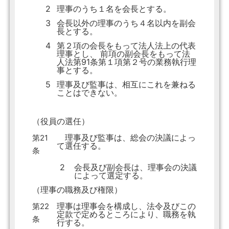
2
理事のうち１名を会長とする。
3
会長以外の理事のうち４名以内を副会
長とする。
4
第２項の会長をもって法人法上の代表
理事とし、 前項の副会長をもって法
人法第91条第１項第２号の業務執行理
事とする。
5
理事及び監事は、相互にこれを兼ねる
ことはできない。
（役員の選任）
理事及び監事は、総会の決議によっ
第21
て選任する。
条
2
会長及び副会長は、理事会の決議
によって選定する。
（理事の職務及び権限）
理事は理事会を構成し、法令及びこの
第22
定款で定めるところにより、職務を執
条
行する。