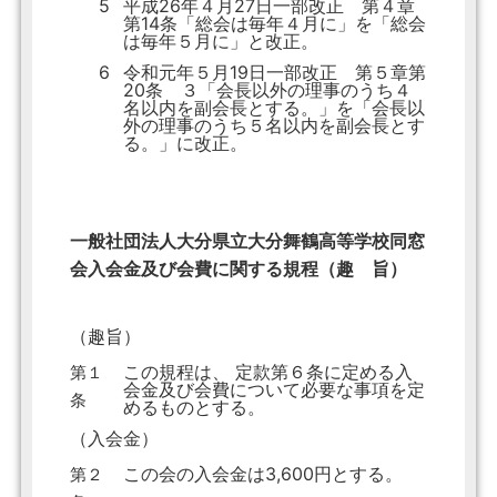
5
平成26年４月27日一部改正 第４章
第14条「総会は毎年４月に」を「総会
は毎年５月に」と改正。
6
令和元年５月19日一部改正 第５章第
20条 ３「会長以外の理事のうち４
名以内を副会長とする。」を「会長以
外の理事のうち５名以内を副会長とす
る。」に改正。
一般社団法人大分県立大分舞鶴高等学校同窓
会入会金及び会費に関する規程（趣 旨）
（趣旨）
この規程は、 定款第６条に定める入
第１
会金及び会費について必要な事項を定
条
めるものとする。
（入会金）
この会の入会金は3,600円とする。
第２