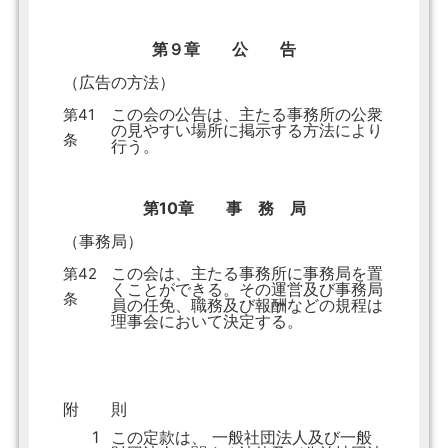
第９章 公 告
（広告の方法）
この会の公告は、主たる事務所の公衆
第41
の見やすい場所に掲示する方法により
条
行う。
第10章 事 務 局
（事務局）
この会は、主たる事務所に事務局を置
第42
くことができる。その運営及び事務局
条
員の任免、職務及び報酬などの規程は
理事会において決定する。
附 則
1
この定款は、 一般社団法人及び一般