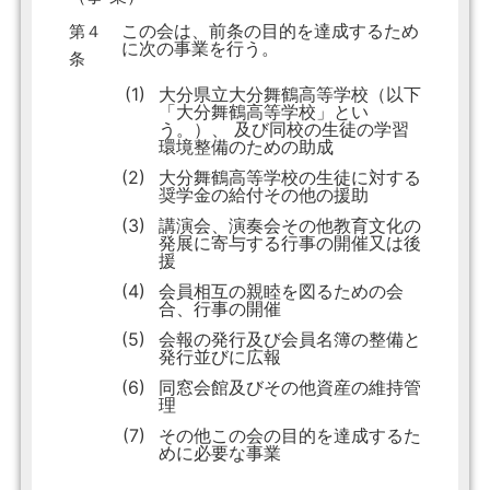
この会は、前条の目的を達成するため
第４
に次の事業を行う。
条
(1)
大分県立大分舞鶴高等学校（以下
「大分舞鶴高等学校」とい
う。）、 及び同校の生徒の学習
環境整備のための助成
(2)
大分舞鶴高等学校の生徒に対する
奨学金の給付その他の援助
(3)
講演会、演奏会その他教育文化の
発展に寄与する行事の開催又は後
援
(4)
会員相互の親睦を図るための会
合、行事の開催
(5)
会報の発行及び会員名簿の整備と
発行並びに広報
(6)
同窓会館及びその他資産の維持管
理
(7)
その他この会の目的を達成するた
めに必要な事業