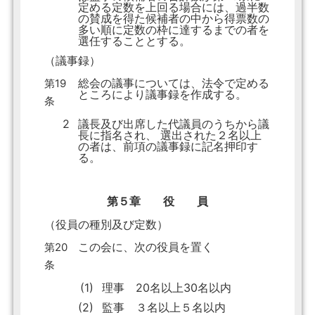
定める定数を上回る場合には、過半数
の賛成を得た候補者の中から得票数の
多い順に定数の枠に達するまでの者を
選任することとする。
（議事録）
総会の議事については、法令で定める
第19
ところにより議事録を作成する。
条
2
議長及び出席した代議員のうちから議
長に指名され、 選出された２名以上
の者は、前項の議事録に記名押印す
る。
第５章 役 員
（役員の種別及び定数）
この会に、次の役員を置く
第20
条
(1)
理事 20名以上30名以内
(2)
監事 ３名以上５名以内