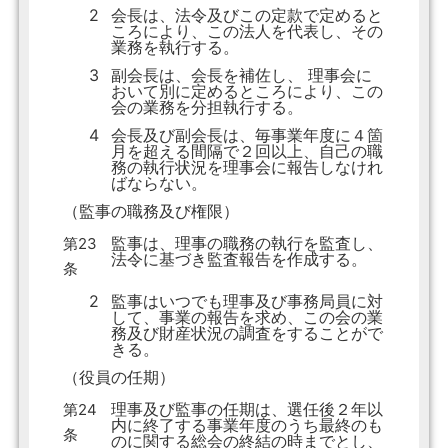
2
会長は、法令及びこの定款で定めると
ころにより、この法人を代表し、その
業務を執行する。
3
副会長は、会長を補佐し、 理事会に
おいて別に定めるところにより、この
会の業務を分担執行する。
4
会長及び副会長は、毎事業年度に４箇
月を超える間隔で２回以上、自己の職
務の執行状況を理事会に報告しなけれ
ばならない。
（監事の職務及び権限）
監事は、理事の職務の執行を監査し、
第23
法令に基づき監査報告を作成する。
条
2
監事はいつでも理事及び事務局員に対
して、事業の報告を求め、この会の業
務及び財産状況の調査をすることがで
きる。
（役員の任期）
理事及び監事の任期は、選任後２年以
第24
内に終了する事業年度のうち最終のも
条
のに関する総会の終結の時までとし、