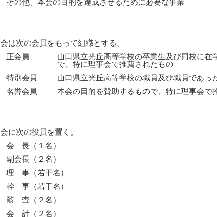
５
その他、本会の目的を達成させるために必要な事業
本会は次の会員をもって組織とする。
１
正会員
山口県立光丘高等学校の卒業生及び同校に在
で、特に理事会で推薦されたもの
２
特別会員
山口県立光丘高等学校の職員及び職員であっ
３
名誉会員
本会の目的を賛助するもので、特に理事会で
本会に次の役員を置く。
１
会 長（１名）
２
副会長（２名）
３
理 事（若干名）
４
幹 事（若干名）
５
監 査（２名）
６
会 計（２名）