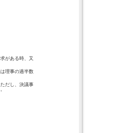
。
請求がある時、又
会は理事の過半数
。ただし、決議事
い。