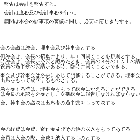
５
監査は会計を監査する。
６
会計は庶務及び会計事務を行う。
７
顧問は本会の諸事項の審議に関し、必要に応じ参与する。
本会の会議は総会、理事会及び幹事会とする。
定例総会は、会長の招集により、年１回開くことを原則とする
臨時総会は、会長が必要と認めたとき、会員の３分の１以上の
は役員の過半数の要請がある時、臨時に開くことができる。
理事会及び幹事会は必要に応じて開催することができる。理事
の出席をもって成立するものとする。
緊急を要する時は、理事会をもって総会にかえることができる
項は会長の承認を必要とし、次期総会に報告しなければならな
総会、幹事会の議決は出席者の過半数をもって決する。
本会の経費は会費、寄付金及びその他の収入をもってあてる。
正会員は入会の際、会費を納入するものとする。