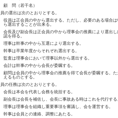
７
顧 問（若干名）
役員の選出は次のとおりとする。
１
役員は正会員の中から選出する。ただし、必要のある場合は
ら選出することが出来る。
２
会長及び副会長は正会員の中から理事会の推薦により選出し
認を得る。
３
理事は幹事の中から互選により選出する。
４
幹事は卒業年度からそれぞれ選出する。
５
監査は理事会において理事以外から選出する。
６
会計は幹事の中から会長が委嘱する。
７
顧問は会員の中から理事会の推薦を得て会長が委嘱する。た
えるものとする。
役員の任務は次のとおりとする。
１
会長は本会を代表し会務を統括する。
２
副会長は会長を補佐し、会長に事故ある時はこれを代行する
３
理事は理事会を組織し重要事項を審議し、会を運営する。
４
幹事は会員との連絡、調整にあたる。