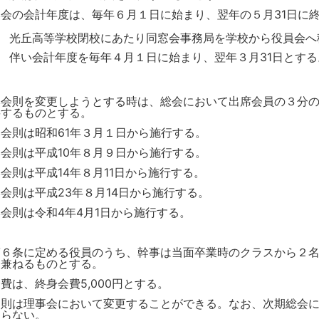
本会の会計年度は、毎年６月１日に始まり、翌年の５月31日に
光丘高等学校閉校にあたり同窓会事務局を学校から役員会へ
伴い会計年度を毎年４月１日に始まり、翌年３月31日とする
本会則を変更しようとする時は、総会において出席会員の３分
要するものとする。
本会則は昭和61年３月１日から施行する。
本会則は平成10年８月９日から施行する。
会則は平成14年８月11日から施行する。
会則は平成23年８月14日から施行する。
会則は令和4年4月1日から施行する。
第６条に定める役員のうち、幹事は当面卒業時のクラスから２
を兼ねるものとする。
費は、終身会費5,000円とする。
細則は理事会において変更することができる。なお、次期総会
ならない。