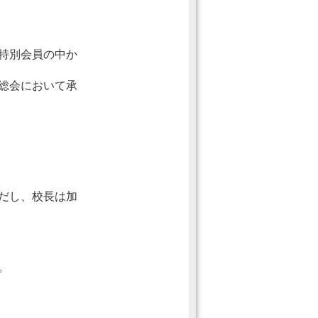
特別会員の中か
総会において承
だし、校長は加
。