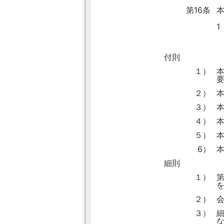
第16条
1
付則
１）
２）
３）
４）
本
５）
本
6）
本
細則
１）
２）
会
３）