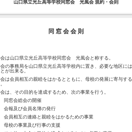
山口県立光丘高等学校同窓会 光風会 規約・会則
同 窓 会 会 則
本会は山口県立光丘高等学校同窓会 光風会と称する。
本会の事務局を山口県立光丘高等学校内に置き、必要な地区に
ことが出来る。
本会は会員相互の親睦をはかるとともに、母校の発展に寄与す
る。
本会は、その目的を達成するため、次の事業を行う。
１
同窓会総会の開催
２
会報及び会員名簿の発行
３
会員相互の連絡と親睦をはかるための事業
４
母校の事業及び行事の支援