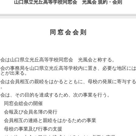
山口県立光丘高等学校同窓会 光風会 規約・会則
同 窓 会 会 則
本会は山口県立光丘高等学校同窓会 光風会と称する。
本会の事務局を山口県立光丘高等学校内に置き、必要な地区に
ことが出来る。
本会は会員相互の親睦をはかるとともに、母校の発展に寄与す
る。
本会は、その目的を達成するため、次の事業を行う。
１
同窓会総会の開催
２
会報及び会員名簿の発行
３
会員相互の連絡と親睦をはかるための事業
４
母校の事業及び行事の支援