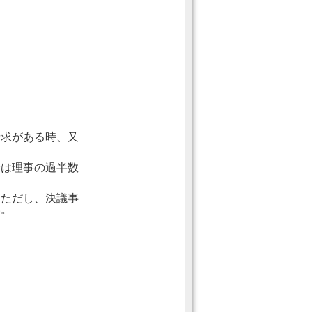
。
請求がある時、又
会は理事の過半数
。ただし、決議事
い。