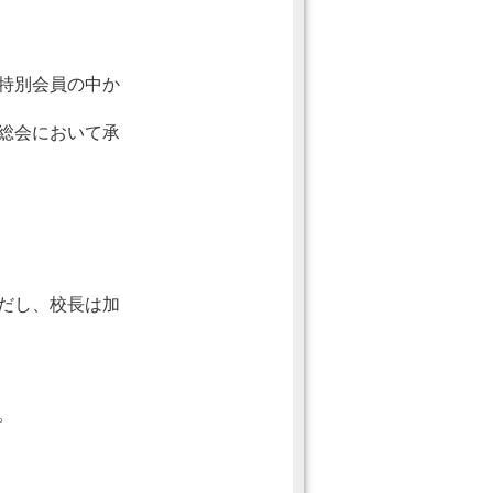
特別会員の中か
総会において承
だし、校長は加
。