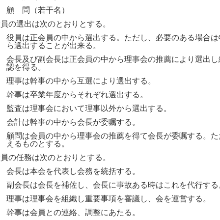
７
顧 問（若干名）
役員の選出は次のとおりとする。
１
役員は正会員の中から選出する。ただし、必要のある場合は
ら選出することが出来る。
２
会長及び副会長は正会員の中から理事会の推薦により選出し
認を得る。
３
理事は幹事の中から互選により選出する。
４
幹事は卒業年度からそれぞれ選出する。
５
監査は理事会において理事以外から選出する。
６
会計は幹事の中から会長が委嘱する。
７
顧問は会員の中から理事会の推薦を得て会長が委嘱する。た
えるものとする。
役員の任務は次のとおりとする。
１
会長は本会を代表し会務を統括する。
２
副会長は会長を補佐し、会長に事故ある時はこれを代行する
３
理事は理事会を組織し重要事項を審議し、会を運営する。
４
幹事は会員との連絡、調整にあたる。