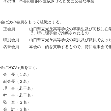
５
その他、本会の目的を達成させるために必要な事業
本会は次の会員をもって組織とする。
１
正会員
山口県立光丘高等学校の卒業生及び同校に在
で、特に理事会で推薦されたもの
２
特別会員
山口県立光丘高等学校の職員及び職員であっ
３
名誉会員
本会の目的を賛助するもので、特に理事会で
本会に次の役員を置く。
１
会 長（１名）
２
副会長（２名）
３
理 事（若干名）
４
幹 事（若干名）
５
監 査（２名）
６
会 計（２名）