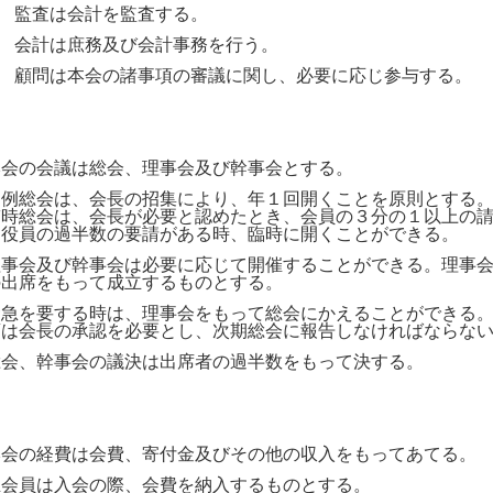
５
監査は会計を監査する。
６
会計は庶務及び会計事務を行う。
７
顧問は本会の諸事項の審議に関し、必要に応じ参与する。
本会の会議は総会、理事会及び幹事会とする。
定例総会は、会長の招集により、年１回開くことを原則とする
臨時総会は、会長が必要と認めたとき、会員の３分の１以上の
は役員の過半数の要請がある時、臨時に開くことができる。
理事会及び幹事会は必要に応じて開催することができる。理事
の出席をもって成立するものとする。
緊急を要する時は、理事会をもって総会にかえることができる
項は会長の承認を必要とし、次期総会に報告しなければならな
総会、幹事会の議決は出席者の過半数をもって決する。
本会の経費は会費、寄付金及びその他の収入をもってあてる。
正会員は入会の際、会費を納入するものとする。