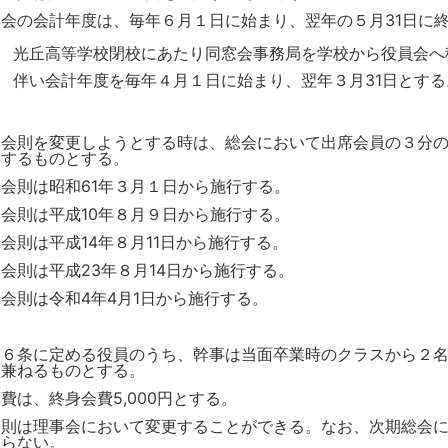
本会の会計年度は、毎年６月１日に始まり、翌年の５月31日に
光丘高等学校閉校にあたり同窓会事務局を学校から役員会へ
伴い会計年度を毎年４月１日に始まり、翌年３月31日とする
本会則を変更しようとする時は、総会において出席会員の３分
要するものとする。
本会則は昭和61年３月１日から施行する。
本会則は平成10年８月９日から施行する。
会則は平成14年８月11日から施行する。
会則は平成23年８月14日から施行する。
会則は令和4年4月1日から施行する。
第６条に定める役員のうち、幹事は当面卒業時のクラスから２
を兼ねるものとする。
費は、終身会費5,000円とする。
細則は理事会において変更することができる。なお、次期総会
ならない。