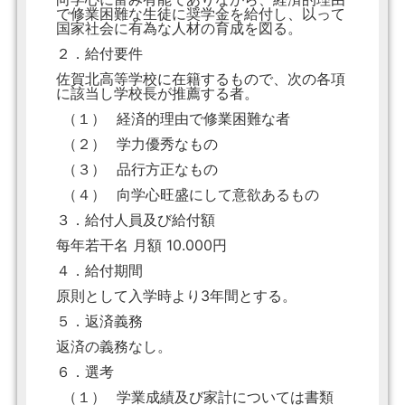
で修業困難な生徒に奨学金を給付し、以って
国家社会に有為な人材の育成を図る。
２．給付要件
佐賀北高等学校に在籍するもので、次の各項
に該当し学校長が推薦する者。
（１）
経済的理由で修業困難な者
（２）
学力優秀なもの
（３）
品行方正なもの
（４）
向学心旺盛にして意欲あるもの
３．給付人員及び給付額
每年若干名 月額 10.000円
４．給付期間
原則として入学時より3年間とする。
５．返済義務
返済の義務なし。
６．選考
（１）
学業成績及び家計については書類