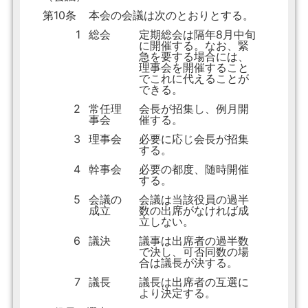
第10条
本会の会議は次のとおりとする。
1
総会
定期総会は隔年8月中旬
に開催する。なお、緊
急を要する場合には、
理事会を開催すること
でこれに代えることが
できる。
2
常任理
会長が招集し、例月開
事会
催する。
3
理事会
必要に応じ会長が招集
する。
4
幹事会
必要の都度、随時開催
する。
5
会議の
会議は当該役員の過半
成立
数の出席がなければ成
立しない。
6
議決
議事は出席者の過半数
で決し、可否同数の場
合は議長が決する。
7
議長
議長は出席者の互選に
より決定する。