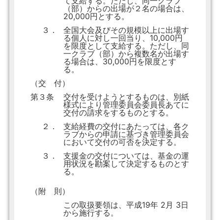
て支給する。ただし、同一クラブ
（部）からの出場が２名の場合は、
20,000円とする。
３．
全国大会及びその規模以上に出場す
る個人に対し一回当り、10,000円
を限度として支給する。ただし、同
一クラブ（部）から複数名が出場す
る場合は、30,000円を限度とす
る。
（交 付）
第３条
交付を受けようとするものは、別紙
様式により管理委員会委員長あてに
交付の請求をするものとする。
２．
支給経費の交付にあたっては、各ク
ラブからの申請に基づき管理委員会
において交付の可否を決定する。
３．
支援金の交付については、基金の運
用状況を勘案して決定するものとす
る。
（附 則）
この取扱要領は、平成19年 2月 3日
から施行する。