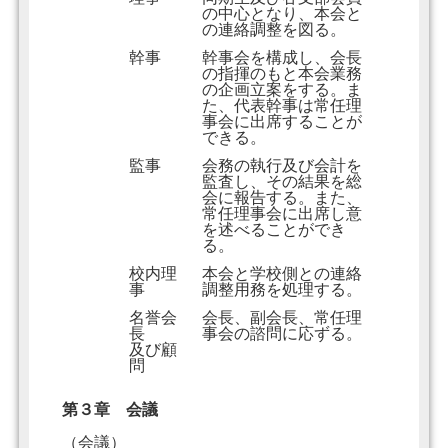
の中心となり、本会と
の連絡調整を図る。
幹事
幹事会を構成し、会長
の指揮のもと本会業務
の企画立案をする。ま
た、代表幹事は常任理
事会に出席することが
できる。
監事
会務の執行及び会計を
監査し、その結果を総
会に報告する。また、
常任理事会に出席し意
を述べることができ
る。
校内理
本会と学校側との連絡
事
調整用務を処理する。
名誉会
会長、副会長、常任理
長
事会の諮問に応ずる。
及び顧
問
第３章 会議
（会議）