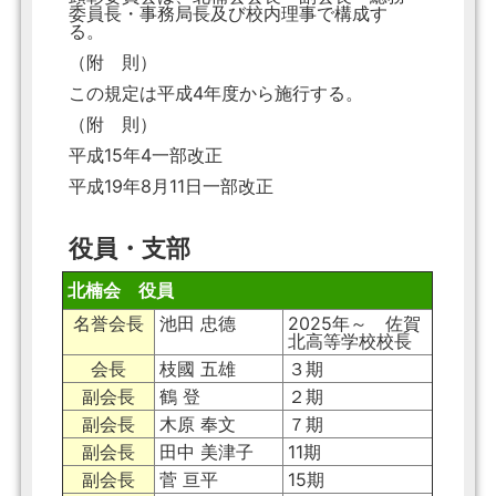
委員長・事務局長及び校内理事で構成す
る。
（附 則）
この規定は平成4年度から施行する。
（附 則）
平成15年4一部改正
平成19年8月11日一部改正
役員・支部
北楠会 役員
名誉会長
池田 忠德
2025年～ 佐賀
北高等学校校長
会長
枝國 五雄
３期
副会長
鶴 登
２期
副会長
木原 奉文
７期
副会長
田中 美津子
11期
副会長
菅 亘平
15期