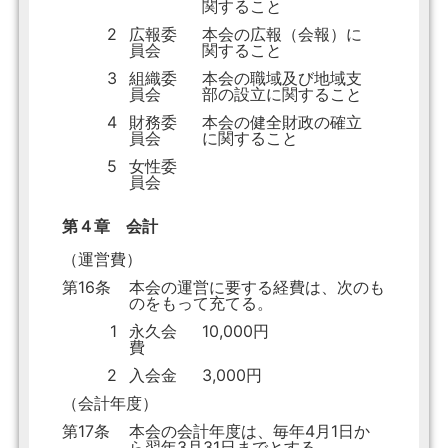
関すること
2
広報委
本会の広報（会報）に
員会
関すること
3
組織委
本会の職域及び地域支
員会
部の設立に関すること
4
財務委
本会の健全財政の確立
員会
に関すること
5
女性委
員会
第４章 会計
（運営費）
第16条
本会の運営に要する経費は、次のも
のをもって充てる。
1
永久会
10,000円
費
2
入会金
3,000円
（会計年度）
第17条
本会の会計年度は、毎年4月1日か
ら翌年3月31日までとする。