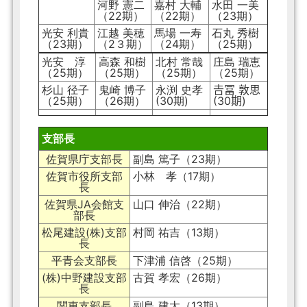
河野 憲二
嘉村 大輔
水田 一美
（22期）
（22期）
（23期）
光安 利貴
江越 美穂
馬場 一寿
石丸 秀樹
（23期）
（2３期）
（24期）
（25期）
光安 淳
高森 和樹
北村 常哉
庄島 瑞恵
（25期）
（25期）
（25期）
（25期）
杉山 径子
鬼崎 博子
永渕 史孝
𠮷冨 敦思
（25期）
（26期）
(30期)
(30期)
支部長
佐賀県庁支部長
副島 篤子（23期）
佐賀市役所支部
小林 孝（17期）
長
佐賀県JA会館支
山口 伸治（22期）
部長
松尾建設(株)支部
村岡 祐吉（13期）
長
平青会支部長
下津浦 信啓（25期）
(株)中野建設支部
古賀 孝宏（26期）
長
関東支部長
副島 建太（13期）