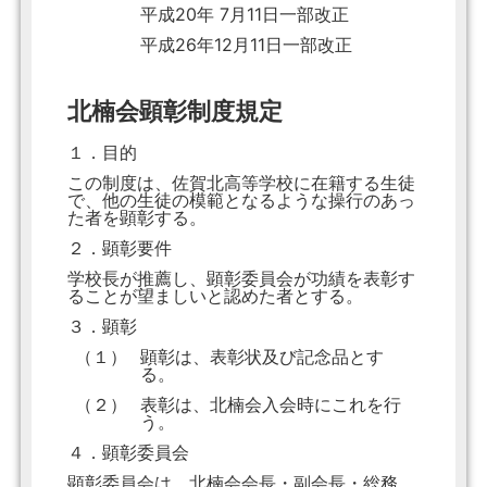
平成20年 7月11日一部改正
平成26年12月11日一部改正
北楠会顕彰制度規定
１．目的
この制度は、佐賀北高等学校に在籍する生徒
で、他の生徒の模範となるような操行のあっ
た者を顕彰する。
２．顕彰要件
学校長が推薦し、顕彰委員会が功績を表彰す
ることが望ましいと認めた者とする。
３．顕彰
（１）
顕彰は、表彰状及び記念品とす
る。
（２）
表彰は、北楠会入会時にこれを行
う。
４．顕彰委員会
顕彰委員会は、北楠会会長・副会長・総務