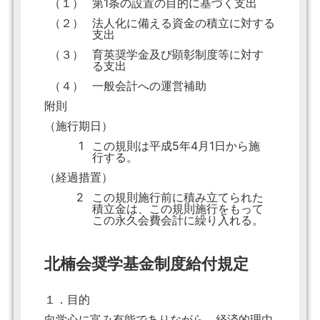
（１）
第1条の設置の目的に基づく支出
（２）
法人化に備える資金の積立に対する
支出
（３）
育英奨学金及び顕彰制度等に対す
る支出
（４）
一般会計への運営補助
附則
（施行期日）
1
この規則は平成5年4月1日から施
行する。
（経過措置）
2
この規則施行前に積み立てられた
積立金は、この規則施行をもって
この永久会費会計に繰り入れる。
北楠会奨学基金制度給付規定
１．目的
向学心に富み有能でありながら、経済的理由