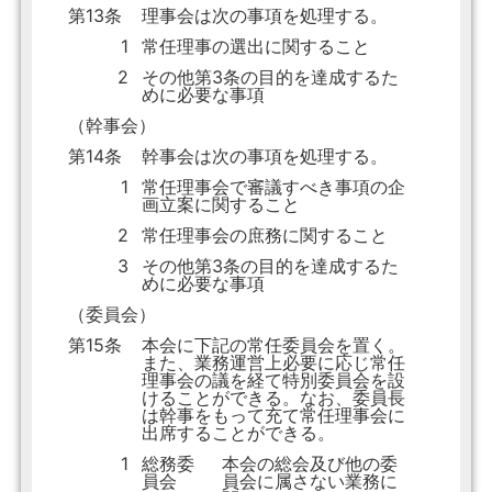
第13条
理事会は次の事項を処理する。
1
常任理事の選出に関すること
2
その他第3条の目的を達成するた
めに必要な事項
（幹事会）
第14条
幹事会は次の事項を処理する。
1
常任理事会で審議すべき事項の企
画立案に関すること
2
常任理事会の庶務に関すること
3
その他第3条の目的を達成するた
めに必要な事項
（委員会）
第15条
本会に下記の常任委員会を置く。
また、業務運営上必要に応じ常任
理事会の議を経て特別委員会を設
けることができる。なお、委員長
は幹事をもって充て常任理事会に
出席することができる。
1
総務委
本会の総会及び他の委
員会
員会に属さない業務に