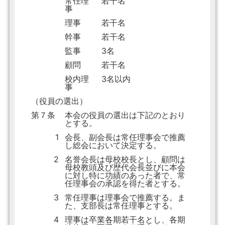
常任理
若干名
事
理事
若干名
幹事
若干名
監事
3名
顧問
若干名
校内理
3名以内
事
（役員の選出）
第７条
本会の役員の選出は下記のとおり
とする。
1
会長、副会長は常任理事会で推薦
し総会において決定する。
2
名誉会長は母校校長とし、顧問は
母校教頭及び歴代会長並びに本会
に対し特に功績のあった者で、常
任理事会の承認を得た者とする。
3
常任理事は理事会で推薦する。ま
た、支部長は常任理事とする。
4
理事は卒業各期若干名とし、各期