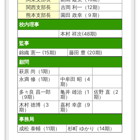
関西支部長
吉岡 利一（12期）
熊本支部長
園田 政幸（９期）
校内理事
本村 祥次(48期)
監事
錦織 憲一 (15期)
藤田 豊 (20期)
顧問
萩原 尚（1期）
永満 修（1期）
中牟田 昭（4
期）
多々良 昌一郎
亀井 雄治（1
佐野 直（2
（9期）
期）
期）
木村 徳博（3
嘉村 幸彦（9
期）
期）
事務局
成松 泰輔（11期）
杉町 ゆかり（14期）