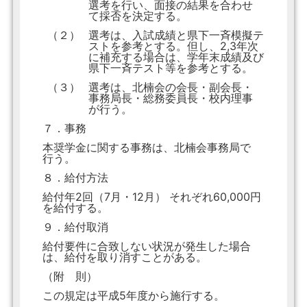
選考を行い、面接の結果を合わせ
て採否を決定する。
（２）
選考は、入試成績と県下一斉模擬テ
ストを参考とする。但し、2,3年次
に補充する場合は、学年末成績及び
県下一斉テスト等を参考とする。
（３）
選考は、北楠会の会長・副会長・
事務局長・総務委員長・校内理事
が行う。
７．事務
本奨学金に関する事務は、北楠会事務局で
行う。
８．給付方法
給付年2回（7月・12月） それぞれ60,000円
を給付する。
９．給付取消
給付要件に合致しない状況が発生した場合
は、給付を取り消すことがある。
（附 則）
この規定は平成5年度から施行する。