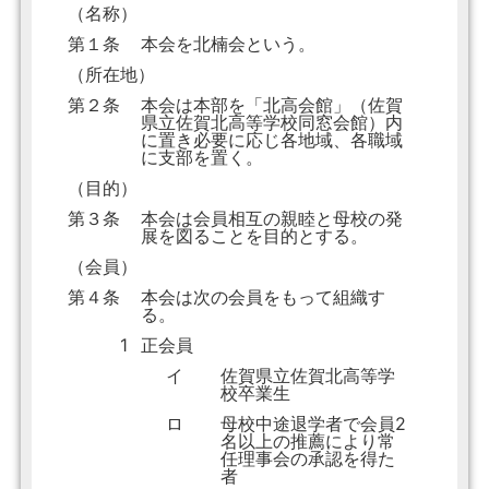
（名称）
第１条
本会を北楠会という。
（所在地）
第２条
本会は本部を「北高会館」（佐賀
県立佐賀北高等学校同窓会館）内
に置き必要に応じ各地域、各職域
に支部を置く。
（目的）
第３条
本会は会員相互の親睦と母校の発
展を図ることを目的とする。
（会員）
第４条
本会は次の会員をもって組織す
る。
1
正会員
イ
佐賀県立佐賀北高等学
校卒業生
ロ
母校中途退学者で会員2
名以上の推薦により常
任理事会の承認を得た
者