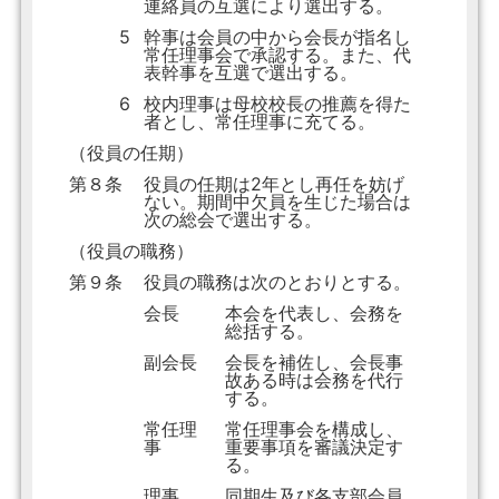
連絡員の互選により選出する。
5
幹事は会員の中から会長が指名し
常任理事会で承認する。また、代
表幹事を互選で選出する。
6
校内理事は母校校長の推薦を得た
者とし、常任理事に充てる。
（役員の任期）
第８条
役員の任期は2年とし再任を妨げ
ない。期間中欠員を生じた場合は
次の総会で選出する。
（役員の職務）
第９条
役員の職務は次のとおりとする。
会長
本会を代表し、会務を
総括する。
副会長
会長を補佐し、会長事
故ある時は会務を代行
する。
常任理
常任理事会を構成し、
事
重要事項を審議決定す
る。
理事
同期生及び各支部会員