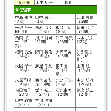
副会長
田中 紀子
19期
常任理事
中島 雅博
田中 敏行
八田 康博
(2期)
(3期)
（5期)
千綿 浩一
西村 博文
板谷 悟
福田 和弘
郎(６期)
（７期）
(８期)
（11期）
西岡 真
川浪 啓司
江口 達美
八木 弘文
一（12
(12期)
（13期）
(13期)
期）
福岡 良浩
野田 英俊
大坪尚美
川副龍之
（14期）
（15期）
（15期）
介（15
期）
大園 孝幸
勝屋 千晶
坂田慎一
上田 雄一
（16期）
（17期）
郎（17
（17期）
期）
末原重昭
西久保 弘
北島 正信
中島 弘雅
（18期）
克(18期)
(19期)
（20期）
前田知子
坂本 裕三
石丸由美
徳永 雄二
（20期）
（21期）
（21期）
（21期）
田中 義輝
古川 浩司
（21期）
（21期）