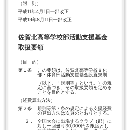
（附 則）
平成11年4月1日一部改正
平成19年8月11日一部改正
佐賀北高等学校部活動支援基金
取扱要領
（目 的）
第１条
この要領は、佐賀北高等学校文化
部・体育部活動支援基金設置規則
（以下、「規則等」という。）の規
定に基づき、その取扱要領を定める
ことを目的とする。
（経費算出方法）
第２条
規則等第７条の規定による支援経費
の算出方法は次頁のとおりとする。
２．
全国大会に出場するクラブ（部）に
対し一回当り30,000円を限度とし