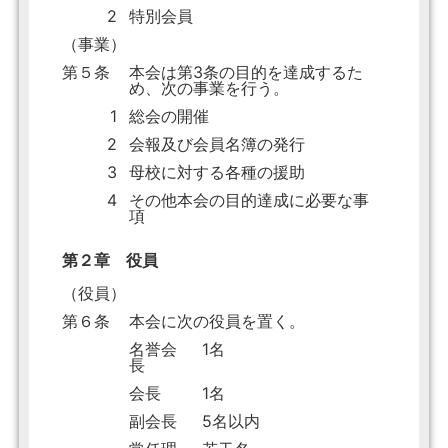
2
特別会員
（事業）
第５条
本会は第3条の目的を達成するた
め、次の事業を行う。
1
総会の開催
2
会報及び会員名簿の発行
3
母校に対する各種の援助
4
その他本会の目的達成に必要な事
項
第２章 役員
（役員）
第６条
本会に次の役員を置く。
名誉会
1名
長
会長
1名
副会長
5名以内