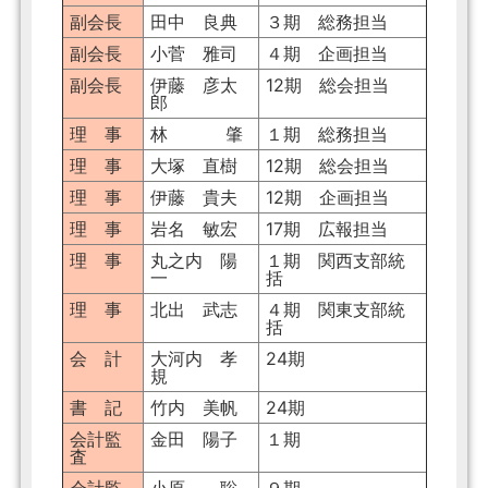
副会長
田中 良典
３期 総務担当
副会長
小菅 雅司
４期 企画担当
副会長
伊藤 彦太
12期 総会担当
郎
理 事
林 肇
１期 総務担当
理 事
大塚 直樹
12期 総会担当
理 事
伊藤 貴夫
12期 企画担当
理 事
岩名 敏宏
17期 広報担当
理 事
丸之内 陽
１期 関西支部統
一
括
理 事
北出 武志
４期 関東支部統
括
会 計
大河内 孝
24期
規
書 記
竹内 美帆
24期
会計監
金田 陽子
１期
査