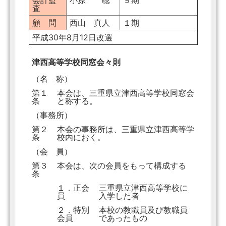
会計監
小原 聡
９期
査
顧 問
西山 真人
１期
平成30年8月12日改選
津西高等学校同窓会々則
（名 称）
第１
本会は、三重県立津西高等学校同窓会
条
と称する。
（事務所）
第２
本会の事務所は、三重県立津西高等学
条
校内におく。
（会 員）
第３
本会は、次の会員をもって構成する
条
１．正会
三重県立津西高等学校に
員
入学した者
２．特別
本校の教職員及び教職員
会員
であったもの