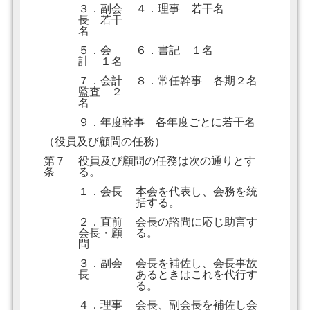
３．副会
４．理事 若干名
長 若干
名
５．会
６．書記 １名
計 １名
７．会計
８．常任幹事 各期２名
監査 ２
名
９．年度幹事 各年度ごとに若干名
（役員及び顧問の任務）
第７
役員及び顧問の任務は次の通りとす
条
る。
１．会長
本会を代表し、会務を統
括する。
２．直前
会長の諮問に応じ助言す
会長・顧
る。
問
３．副会
会長を補佐し、会長事故
長
あるときはこれを代行す
る。
４．理事
会長、副会長を補佐し会