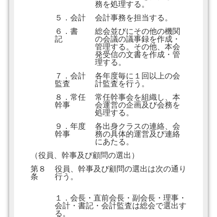
務を処理する。
５．会計
会計事務を担当する。
６．書
総会並びにその他の機関
記
の会議の議事録を作成・
管理する。その他、本会
発受信の文書を作成・管
理する。
７．会計
各年度毎に１回以上の会
監査
計監査を行う。
８．常任
常任幹事会を組織し、本
幹事
会運営の企画及び会務を
処理する。
９．年度
各出身クラスの連絡、会
幹事
務の具体的運営及び連絡
にあたる。
（役員、幹事及び顧問の選出）
第８
役員、幹事及び顧問の選出は次の通り
条
行う。
１．会長・直前会長・副会長・理事・
会計・書記・会計監査は総会で選出す
る。