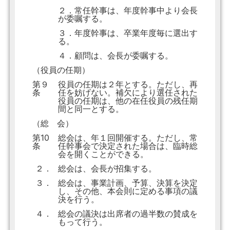
２．常任幹事は、年度幹事中より会長
が委嘱する。
３．年度幹事は、卒業年度毎に選出す
る。
４．顧問は、会長が委嘱する。
（役員の任期）
第９
役員の任期は２年とする。ただし、再
条
任を妨げない。補欠により選任された
役員の任期は、他の在任役員の残任期
間と同一とする。
（総 会）
第10
総会は、年１回開催する。ただし、常
条
任幹事会で決定された場合は、臨時総
会を開くことができる。
２．
総会は、会長が招集する。
３．
総会は、事業計画、予算、決算を決定
し、その他、本会則に定める事項の議
決を行う。
４．
総会の議決は出席者の過半数の賛成を
もって行う。