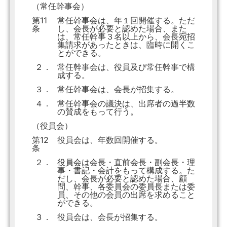
（常任幹事会）
第11
常任幹事会は、年１回開催する。ただ
条
し、会長が必要と認めた場合、また
は、常任幹事３名以上から、会長宛招
集請求があったときは、臨時に開くこ
とができる。
２．
常任幹事会は、役員及び常任幹事で構
成する。
３．
常任幹事会は、会長が招集する。
４．
常任幹事会の議決は、出席者の過半数
の賛成をもって行う。
（役員会）
第12
役員会は、年数回開催する。
条
２．
役員会は会長・直前会長・副会長・理
事・書記・会計をもって構成する。た
だし、会長が必要と認めた場合、顧
問、幹事、各委員会の委員長または委
員、その他の会員の出席を求めること
ができる。
３．
役員会は、会長が招集する。