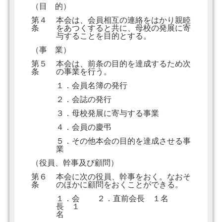
（目 的）
第４
本会は、会員相互の連絡をはかり親睦
条
をあつくすると共に、母校の発展に寄
与することを目的とする。
（事 業）
第５
本会は、前条の目的を達成するため次
条
の事業を行う。
１．会員名簿の発行
２．会誌の発行
３．母校発展に寄与する事業
４．会員の慶弔
５．その他本会の目的を達成させる事
業
（役員、幹事及び顧問）
第６
本会に次の役員、幹事をおく。なおそ
条
のほかに顧問をおくことができる。
１．会
２．直前会長 １名
長 １
名