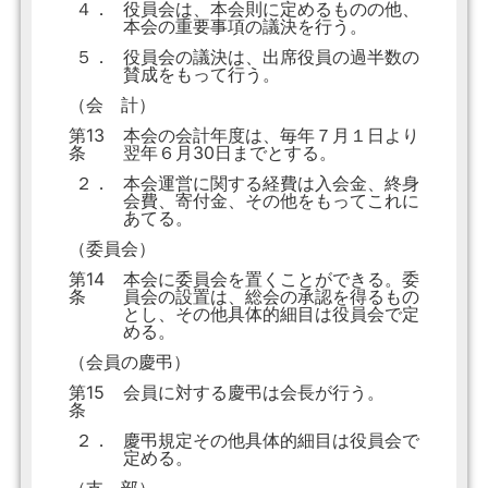
４．
役員会は、本会則に定めるものの他、
本会の重要事項の議決を行う。
５．
役員会の議決は、出席役員の過半数の
賛成をもって行う。
（会 計）
第13
本会の会計年度は、毎年７月１日より
条
翌年６月30日までとする。
２．
本会運営に関する経費は入会金、終身
会費、寄付金、その他をもってこれに
あてる。
（委員会）
第14
本会に委員会を置くことができる。委
条
員会の設置は、総会の承認を得るもの
とし、その他具体的細目は役員会で定
める。
（会員の慶弔）
第15
会員に対する慶弔は会長が行う。
条
２．
慶弔規定その他具体的細目は役員会で
定める。