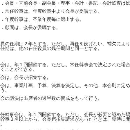
１．会長・直前会長・副会長・理事・会計・書記・会計監査は
２．常任幹事は、年度幹事中より会長が委嘱する。
３．年度幹事は、卒業年度毎に選出する。
４．顧問は、会長が委嘱する。
役員の任期は２年とする。ただし、再任を妨げない。補欠によ
の任期は、他の在任役員の残任期間と同一とする。
総会は、年１回開催する。ただし、常任幹事会で決定された場
開くことができる。
総会は、会長が招集する。
総会は、事業計画、予算、決算を決定し、その他、本会則に定
行う。
総会の議決は出席者の過半数の賛成をもって行う。
常任幹事会は、年１回開催する。ただし、会長が必要と認めた
任幹事３名以上から、会長宛招集請求があったときは、臨時に
る。