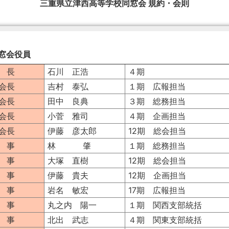
三重県立津西高等学校同窓会 規約・会則
窓会役員
 長
石川 正浩
４期
会長
吉村 泰弘
１期 広報担当
会長
田中 良典
３期 総務担当
会長
小菅 雅司
４期 企画担当
会長
伊藤 彦太郎
12期 総会担当
 事
林 肇
１期 総務担当
 事
大塚 直樹
12期 総会担当
 事
伊藤 貴夫
12期 企画担当
 事
岩名 敏宏
17期 広報担当
 事
丸之内 陽一
１期 関西支部統括
 事
北出 武志
４期 関東支部統括