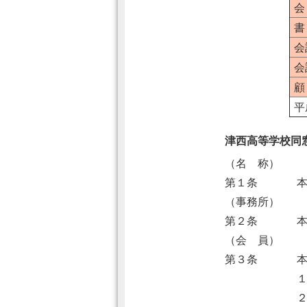
会
書
会
会
顧
平
津西高等学校同
（名 称）
第１条
（事務所）
第２条
（会 員）
第３条