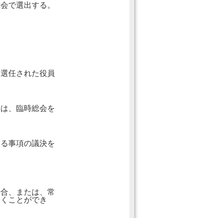
総会で選出する。
り選任された役員
合は、臨時総会を
める事項の議決を
場合、または、常
開くことができ