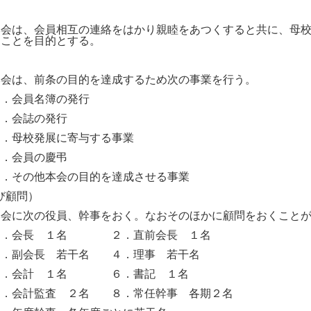
本会は、会員相互の連絡をはかり親睦をあつくすると共に、母
ることを目的とする。
本会は、前条の目的を達成するため次の事業を行う。
１．会員名簿の発行
２．会誌の発行
３．母校発展に寄与する事業
４．会員の慶弔
５．その他本会の目的を達成させる事業
び顧問）
本会に次の役員、幹事をおく。なおそのほかに顧問をおくこと
１．会長 １名
２．直前会長 １名
３．副会長 若干名
４．理事 若干名
５．会計 １名
６．書記 １名
７．会計監査 ２名
８．常任幹事 各期２名