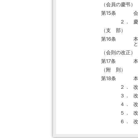
（会員の慶弔）
第15条
２．
（支 部）
第16条
（会則の改正）
第17条
（附 則）
第18条
２．
３．
４．
改
５．
改
６．
改