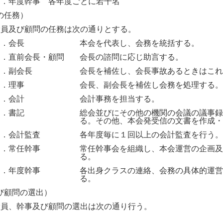
９．年度幹事 各年度ごとに若干名
の任務）
役員及び顧問の任務は次の通りとする。
１．会長
本会を代表し、会務を統括する。
２．直前会長・顧問
会長の諮問に応じ助言する。
３．副会長
会長を補佐し、会長事故あるときはこれ
４．理事
会長、副会長を補佐し会務を処理する。
５．会計
会計事務を担当する。
６．書記
総会並びにその他の機関の会議の議事録
る。その他、本会発受信の文書を作成・
７．会計監査
各年度毎に１回以上の会計監査を行う。
８．常任幹事
常任幹事会を組織し、本会運営の企画及
る。
９．年度幹事
各出身クラスの連絡、会務の具体的運営
る。
び顧問の選出）
役員、幹事及び顧問の選出は次の通り行う。