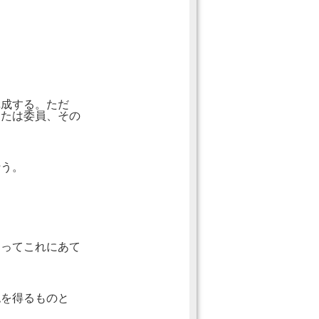
構成する。ただ
または委員、その
行う。
。
もってこれにあて
認を得るものと