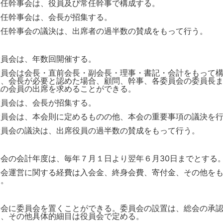
常任幹事会は、役員及び常任幹事で構成する。
常任幹事会は、会長が招集する。
常任幹事会の議決は、出席者の過半数の賛成をもって行う。
役員会は、年数回開催する。
役員会は会長・直前会長・副会長・理事・書記・会計をもって
し、会長が必要と認めた場合、顧問、幹事、各委員会の委員長
他の会員の出席を求めることができる。
役員会は、会長が招集する。
役員会は、本会則に定めるものの他、本会の重要事項の議決を
役員会の議決は、出席役員の過半数の賛成をもって行う。
本会の会計年度は、毎年７月１日より翌年６月30日までとする
本会運営に関する経費は入会金、終身会費、寄付金、その他を
る。
本会に委員会を置くことができる。委員会の設置は、総会の承
し、その他具体的細目は役員会で定める。