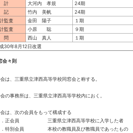
 計
大河内 孝規
24期
 記
竹内 美帆
24期
計監査
金田 陽子
１期
計監査
小原 聡
９期
 問
西山 真人
１期
成30年8月12日改選
窓会々則
本会は、三重県立津西高等学校同窓会と称する。
本会の事務所は、三重県立津西高等学校内におく。
本会は、次の会員をもって構成する
１．正会員
三重県立津西高等学校に入学した者
２．特別会員
本校の教職員及び教職員であったもの