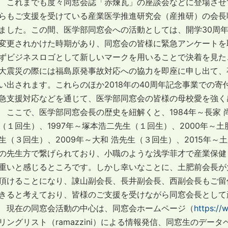
これまでも度々同窓会誌「赤煉瓦」の座談会などに登場させ
らもご支援を受けている産業医学推進研究会（産推研）の会長職を
ました。この間、医学部同窓会への活動としては、開学30周年記
変更されかけた時期があり、同窓会の皆様に緊急アンケートを
ずビジネスロゴとして新しいマークを用いることで決着を見たこ
大震災の際には福島原発事故対応への協力を即座に申し出て、
い出されます。これらのほか2018年の40周年記念事業での寄
急支援対応などを通じて、医学部同窓会の皆様の母校愛を強く
ここで、医学部同窓会長の歴史を紐解くと、1984年～長家 尚
（１回生）、1997年～塚本浩二先生（１回生）、2000年～
生（３回生）、2009年～大和 浩先生（３回生）、2015年
の先生方で繋げられており、小職のような浅学菲才で産業保健
重いと感じるところです。しかし幸いなことに、土肥前会長が
頂けることになり、諌山副会長、長井副会長、西副会長もご留
きると考えており、皆様のご支援を受けながら同窓会長として
現在の同窓会活動の中心は、同窓会ホームページ（
https://
リングリスト（ramazzini）による情報発信、同窓生のデ