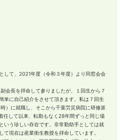
して、2021年度（令和３年度）より同窓会会
て副会長を拝命して参りましたが、１回生から７
簡単に自己紹介をさせて頂きます。私は７回生
当時）に就職し、そこから千葉労災病院に研修派
に着任して以来、転勤もなく28年間ずっと同じ場
という珍しい存在です。非常勤助手としては就
して現在は産業衛生教授を拝命しています。