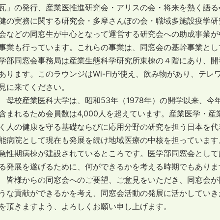
瓦」の発行、産業医推進研究会・アリスの会・将来を熱く語る
健の実務に関する研究会・多摩さんぽの会・職域多施設疫学研
会などの同窓生が中心となって運営する研究会への助成事業が
事業も行っています。これらの事業は、同窓会の基幹事業とし
学部同窓会事務局は産業生態科学研究所東棟の４階にあり、開
あります。このラウンジはWi-Fiが使え、飲み物があり、テ
見に来てください。
母校産業医科大学は、昭和53年（1978年）の開学以来、今
含まれるため会員数は4,000人を超えています。産業医学・
く人の健康を守る基礎ならびに応用分野の研究を担う日本を代
能病院として現在も発展を続け地域医療の中核を担っています
急性期病棟が建設されているところです。医学部同窓会として
る発展を遂げるために、何ができるかを考える時期でもありま
皆様からの同窓会へのご要望、ご意見をいただき、同窓会が
うな貢献ができるかを考え、同窓会活動の発展に活かしていき
を頂きますよう、よろしくお願い申し上げます。