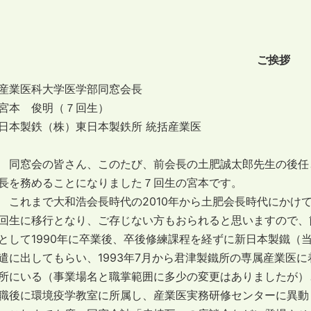
ご挨拶
産業医科大学医学部同窓会長
宮本 俊明（７回生）
日本製鉄（株）東日本製鉄所 統括産業医
同窓会の皆さん、このたび、前会長の土肥誠太郎先生の後任と
長を務めることになりました７回生の宮本です。
これまで大和浩会長時代の2010年から土肥会長時代にかけ
回生に移行となり、ご存じない方もおられると思いますので、
として1990年に卒業後、卒後修練課程を経ずに新日本製鐵（
遣に出してもらい、1993年7月から君津製鐵所の専属産業医
所にいる（事業場名と職掌範囲に多少の変更はありましたが）
職後に環境疫学教室に所属し、産業医実務研修センターに異動