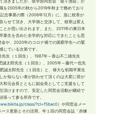
て頂きましたが、医学部同窓会「龍ヶ池会」か
2005年の秋から2019年秋まで務めており
念事業の際（2008年12月）に、急に校章が
取らせて頂き、大学側と交渉して、校章は変え
とが思い出されます。また、2011年の東日本
卒業生を含めた全学的な対応にできたことも思
付金や、2020年のコロナ禍での困窮学生への緊
感じている次第です。
先生（１回生）、1987年～香山不二雄先生
土肥誠太郎先生（１回生）、2005年～藤代一也先
～土肥誠太郎先生（１回生）と、偉大な初期卒業生
しか知らない者が担わせて頂くのは大変に荷が
大和元会長とともに副会長としてご支援をして
任頂けますので、安定した同窓会活動が継続で
頑張って参る所存です。
www.bikita.jp/class/?cl=f5bac0
）や同窓会メー
ータベース更新とその活用、年１回の同窓会誌「赤煉