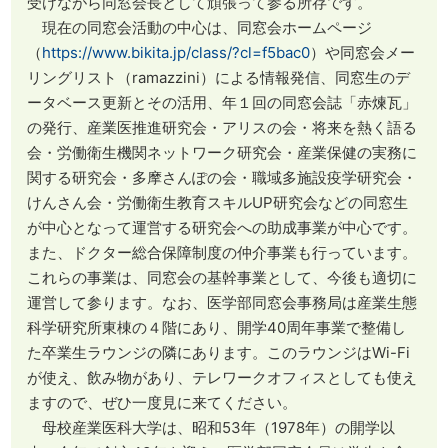
受けながら同窓会長として頑張って参る所存です。
現在の同窓会活動の中心は、同窓会ホームページ
（
https://www.bikita.jp/class/?cl=f5bac0
）や同窓会メー
リングリスト（ramazzini）による情報発信、同窓生のデ
ータベース更新とその活用、年１回の同窓会誌「赤煉瓦」
の発行、産業医推進研究会・アリスの会・将来を熱く語る
会・労働衛生機関ネットワーク研究会・産業保健の実務に
関する研究会・多摩さんぽの会・職域多施設疫学研究会・
けんさん会・労働衛生教育スキルUP研究会などの同窓生
が中心となって運営する研究会への助成事業が中心です。
また、ドクター総合保障制度の仲介事業も行っています。
これらの事業は、同窓会の基幹事業として、今後も適切に
運営して参ります。なお、医学部同窓会事務局は産業生態
科学研究所東棟の４階にあり、開学40周年事業で整備し
た卒業生ラウンジの隣にあります。このラウンジはWi-Fi
が使え、飲み物があり、テレワークオフィスとしても使え
ますので、ぜひ一度見に来てください。
母校産業医科大学は、昭和53年（1978年）の開学以