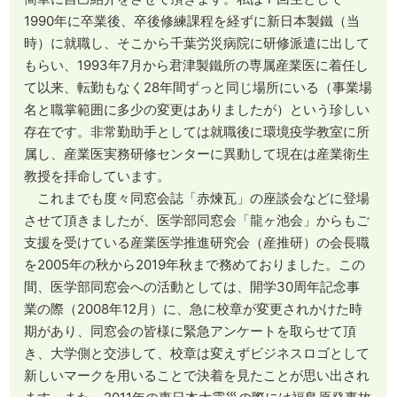
1990年に卒業後、卒後修練課程を経ずに新日本製鐵（当
時）に就職し、そこから千葉労災病院に研修派遣に出して
もらい、1993年7月から君津製鐵所の専属産業医に着任し
て以来、転勤もなく28年間ずっと同じ場所にいる（事業場
名と職掌範囲に多少の変更はありましたが）という珍しい
存在です。非常勤助手としては就職後に環境疫学教室に所
属し、産業医実務研修センターに異動して現在は産業衛生
教授を拝命しています。
これまでも度々同窓会誌「赤煉瓦」の座談会などに登場
させて頂きましたが、医学部同窓会「龍ヶ池会」からもご
支援を受けている産業医学推進研究会（産推研）の会長職
を2005年の秋から2019年秋まで務めておりました。この
間、医学部同窓会への活動としては、開学30周年記念事
業の際（2008年12月）に、急に校章が変更されかけた時
期があり、同窓会の皆様に緊急アンケートを取らせて頂
き、大学側と交渉して、校章は変えずビジネスロゴとして
新しいマークを用いることで決着を見たことが思い出され