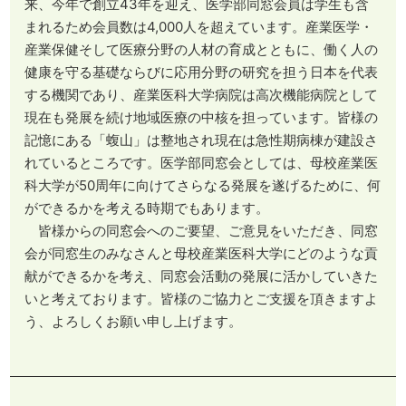
来、今年で創立43年を迎え、医学部同窓会員は学生も含
まれるため会員数は4,000人を超えています。産業医学・
産業保健そして医療分野の人材の育成とともに、働く人の
健康を守る基礎ならびに応用分野の研究を担う日本を代表
する機関であり、産業医科大学病院は高次機能病院として
現在も発展を続け地域医療の中核を担っています。皆様の
記憶にある「蝮山」は整地され現在は急性期病棟が建設さ
れているところです。医学部同窓会としては、母校産業医
科大学が50周年に向けてさらなる発展を遂げるために、何
ができるかを考える時期でもあります。
皆様からの同窓会へのご要望、ご意見をいただき、同窓
会が同窓生のみなさんと母校産業医科大学にどのような貢
献ができるかを考え、同窓会活動の発展に活かしていきた
いと考えております。皆様のご協力とご支援を頂きますよ
う、よろしくお願い申し上げます。