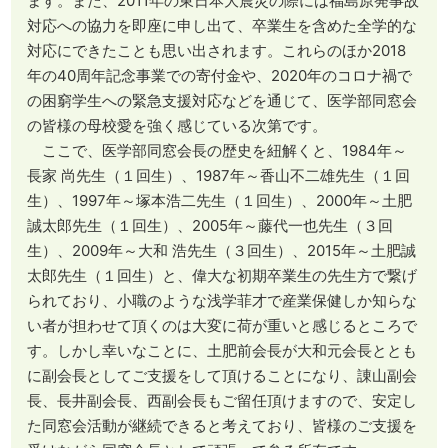
ます。また、2011年の東日本大震災の際には福島原発事故
対応への協力を即座に申し出て、卒業生を含めた全学的な
対応にできたことも思い出されます。これらのほか2018
年の40周年記念事業での寄付金や、2020年のコロナ禍で
の困窮学生への緊急支援対応などを通じて、医学部同窓会
の皆様の母校愛を強く感じている次第です。
ここで、医学部同窓会長の歴史を紐解くと、1984年～
長家 尚先生（１回生）、1987年～香山不二雄先生（１回
生）、1997年～塚本浩二先生（１回生）、2000年～土肥
誠太郎先生（１回生）、2005年～藤代一也先生（３回
生）、2009年～大和 浩先生（３回生）、2015年～土肥誠
太郎先生（１回生）と、偉大な初期卒業生の先生方で繋げ
られており、小職のような浅学菲才で産業保健しか知らな
い者が担わせて頂くのは大変に荷が重いと感じるところで
す。しかし幸いなことに、土肥前会長が大和元会長ととも
に副会長としてご支援をして頂けることになり、諌山副会
長、長井副会長、西副会長もご留任頂けますので、安定し
た同窓会活動が継続できると考えており、皆様のご支援を