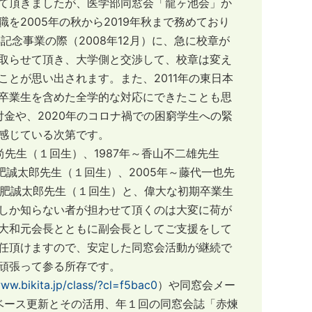
て頂きましたが、医学部同窓会「龍ヶ池会」か
2005年の秋から2019年秋まで務めており
念事業の際（2008年12月）に、急に校章が
取らせて頂き、大学側と交渉して、校章は変え
とが思い出されます。また、2011年の東日本
卒業生を含めた全学的な対応にできたことも思
付金や、2020年のコロナ禍での困窮学生への緊
感じている次第です。
先生（１回生）、1987年～香山不二雄先生
土肥誠太郎先生（１回生）、2005年～藤代一也先
～土肥誠太郎先生（１回生）と、偉大な初期卒業生
しか知らない者が担わせて頂くのは大変に荷が
大和元会長とともに副会長としてご支援をして
任頂けますので、安定した同窓会活動が継続で
頑張って参る所存です。
www.bikita.jp/class/?cl=f5bac0
）や同窓会メー
ータベース更新とその活用、年１回の同窓会誌「赤煉