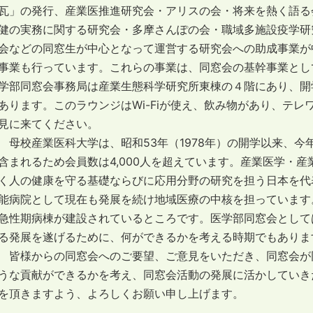
瓦」の発行、産業医推進研究会・アリスの会・将来を熱く語る
健の実務に関する研究会・多摩さんぽの会・職域多施設疫学研
会などの同窓生が中心となって運営する研究会への助成事業が
事業も行っています。これらの事業は、同窓会の基幹事業とし
学部同窓会事務局は産業生態科学研究所東棟の４階にあり、開
あります。このラウンジはWi-Fiが使え、飲み物があり、テ
見に来てください。
母校産業医科大学は、昭和53年（1978年）の開学以来、今
含まれるため会員数は4,000人を超えています。産業医学・
く人の健康を守る基礎ならびに応用分野の研究を担う日本を代
能病院として現在も発展を続け地域医療の中核を担っています
急性期病棟が建設されているところです。医学部同窓会として
る発展を遂げるために、何ができるかを考える時期でもありま
皆様からの同窓会へのご要望、ご意見をいただき、同窓会が
うな貢献ができるかを考え、同窓会活動の発展に活かしていき
を頂きますよう、よろしくお願い申し上げます。