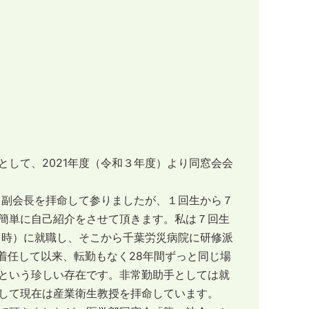
して、2021年度（令和３年度）より同窓会会
て副会長を拝命して参りましたが、１回生から７
簡単に自己紹介をさせて頂きます。私は７回生
当時）に就職し、そこから千葉労災病院に研修派
に着任して以来、転勤もなく28年間ずっと同じ場
という珍しい存在です。非常勤助手としては就
して現在は産業衛生教授を拝命しています。