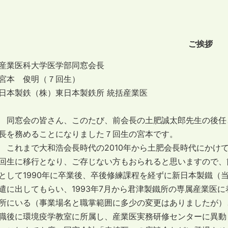
ご挨拶
産業医科大学医学部同窓会長
宮本 俊明（７回生）
日本製鉄（株）東日本製鉄所 統括産業医
同窓会の皆さん、このたび、前会長の土肥誠太郎先生の後任と
長を務めることになりました７回生の宮本です。
これまで大和浩会長時代の2010年から土肥会長時代にかけ
回生に移行となり、ご存じない方もおられると思いますので、
として1990年に卒業後、卒後修練課程を経ずに新日本製鐵（
遣に出してもらい、1993年7月から君津製鐵所の専属産業医
所にいる（事業場名と職掌範囲に多少の変更はありましたが）
職後に環境疫学教室に所属し、産業医実務研修センターに異動