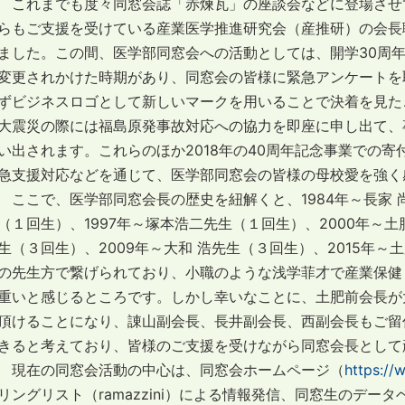
これまでも度々同窓会誌「赤煉瓦」の座談会などに登場させ
らもご支援を受けている産業医学推進研究会（産推研）の会長職を
ました。この間、医学部同窓会への活動としては、開学30周年記
変更されかけた時期があり、同窓会の皆様に緊急アンケートを
ずビジネスロゴとして新しいマークを用いることで決着を見たこ
大震災の際には福島原発事故対応への協力を即座に申し出て、
い出されます。これらのほか2018年の40周年記念事業での寄
急支援対応などを通じて、医学部同窓会の皆様の母校愛を強く
ここで、医学部同窓会長の歴史を紐解くと、1984年～長家 尚
（１回生）、1997年～塚本浩二先生（１回生）、2000年～
生（３回生）、2009年～大和 浩先生（３回生）、2015年
の先生方で繋げられており、小職のような浅学菲才で産業保健
重いと感じるところです。しかし幸いなことに、土肥前会長が
頂けることになり、諌山副会長、長井副会長、西副会長もご留
きると考えており、皆様のご支援を受けながら同窓会長として
現在の同窓会活動の中心は、同窓会ホームページ（
https://
リングリスト（ramazzini）による情報発信、同窓生のデ