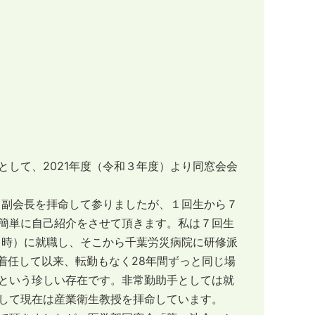
して、2021年度（令和３年度）より同窓会会
て副会長を拝命して参りましたが、１回生から７
簡単に自己紹介をさせて頂きます。私は７回生
当時）に就職し、そこから千葉労災病院に研修派
に着任して以来、転勤もなく28年間ずっと同じ場
という珍しい存在です。非常勤助手としては就
して現在は産業衛生教授を拝命しています。