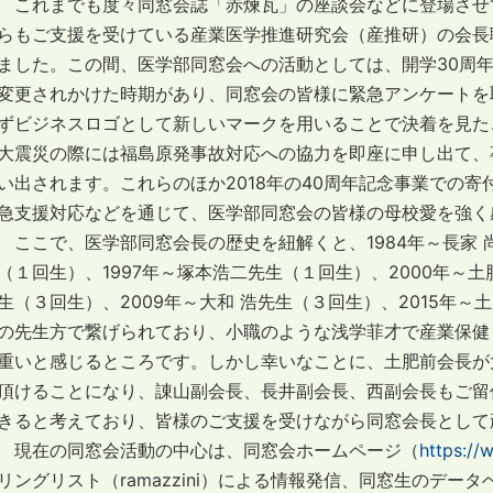
これまでも度々同窓会誌「赤煉瓦」の座談会などに登場させ
らもご支援を受けている産業医学推進研究会（産推研）の会長職を
ました。この間、医学部同窓会への活動としては、開学30周年記
変更されかけた時期があり、同窓会の皆様に緊急アンケートを
ずビジネスロゴとして新しいマークを用いることで決着を見たこ
大震災の際には福島原発事故対応への協力を即座に申し出て、
い出されます。これらのほか2018年の40周年記念事業での寄
急支援対応などを通じて、医学部同窓会の皆様の母校愛を強く
ここで、医学部同窓会長の歴史を紐解くと、1984年～長家 尚
（１回生）、1997年～塚本浩二先生（１回生）、2000年～
生（３回生）、2009年～大和 浩先生（３回生）、2015年
の先生方で繋げられており、小職のような浅学菲才で産業保健
重いと感じるところです。しかし幸いなことに、土肥前会長が
頂けることになり、諌山副会長、長井副会長、西副会長もご留
きると考えており、皆様のご支援を受けながら同窓会長として
現在の同窓会活動の中心は、同窓会ホームページ（
https://
リングリスト（ramazzini）による情報発信、同窓生のデ