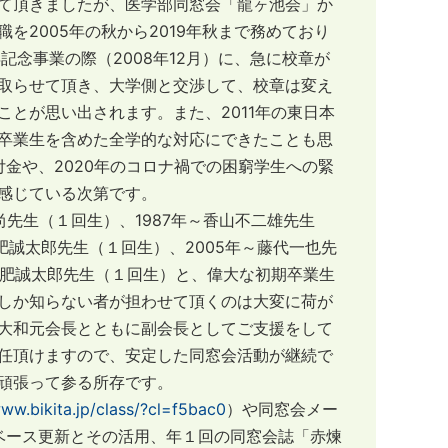
て頂きましたが、医学部同窓会「龍ヶ池会」か
2005年の秋から2019年秋まで務めており
念事業の際（2008年12月）に、急に校章が
取らせて頂き、大学側と交渉して、校章は変え
とが思い出されます。また、2011年の東日本
卒業生を含めた全学的な対応にできたことも思
付金や、2020年のコロナ禍での困窮学生への緊
感じている次第です。
先生（１回生）、1987年～香山不二雄先生
土肥誠太郎先生（１回生）、2005年～藤代一也先
～土肥誠太郎先生（１回生）と、偉大な初期卒業生
しか知らない者が担わせて頂くのは大変に荷が
大和元会長とともに副会長としてご支援をして
任頂けますので、安定した同窓会活動が継続で
頑張って参る所存です。
www.bikita.jp/class/?cl=f5bac0
）や同窓会メー
ータベース更新とその活用、年１回の同窓会誌「赤煉