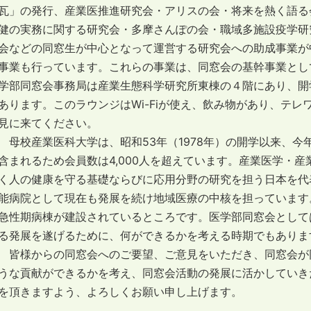
瓦」の発行、産業医推進研究会・アリスの会・将来を熱く語る
健の実務に関する研究会・多摩さんぽの会・職域多施設疫学研
会などの同窓生が中心となって運営する研究会への助成事業が
事業も行っています。これらの事業は、同窓会の基幹事業とし
学部同窓会事務局は産業生態科学研究所東棟の４階にあり、開
あります。このラウンジはWi-Fiが使え、飲み物があり、テ
見に来てください。
母校産業医科大学は、昭和53年（1978年）の開学以来、今
含まれるため会員数は4,000人を超えています。産業医学・
く人の健康を守る基礎ならびに応用分野の研究を担う日本を代
能病院として現在も発展を続け地域医療の中核を担っています
急性期病棟が建設されているところです。医学部同窓会として
る発展を遂げるために、何ができるかを考える時期でもありま
皆様からの同窓会へのご要望、ご意見をいただき、同窓会が
うな貢献ができるかを考え、同窓会活動の発展に活かしていき
を頂きますよう、よろしくお願い申し上げます。