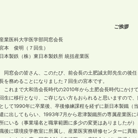
ご挨拶
産業医科大学医学部同窓会長
宮本 俊明（７回生）
日本製鉄（株）東日本製鉄所 統括産業医
同窓会の皆さん、このたび、前会長の土肥誠太郎先生の後任と
長を務めることになりました７回生の宮本です。
これまで大和浩会長時代の2010年から土肥会長時代にかけ
回生に移行となり、ご存じない方もおられると思いますので、
として1990年に卒業後、卒後修練課程を経ずに新日本製鐵（
遣に出してもらい、1993年7月から君津製鐵所の専属産業医
所にいる（事業場名と職掌範囲に多少の変更はありましたが）
職後に環境疫学教室に所属し、産業医実務研修センターに異動