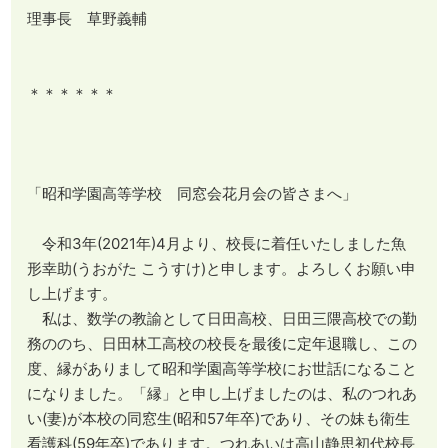
理事長 草野義輔
＊＊＊＊＊＊
「昭和学園高等学校 同窓会花月会の皆さまへ」
令和3年(2021年)4月より、校長に着任いたしました魚
形幸助(うおがた こうすけ)と申します。よろしくお願い申
し上げます。
私は、数学の教諭として日田高校、日田三隈高校での勤
務ののち、日田林工高校の校長を最後に定年退職し、この
度、縁がありまして昭和学園高等学校にお世話になること
になりました。「縁」と申し上げましたのは、私のつれあ
い(妻)が本校の同窓生(昭和57年卒)であり、その妹も衛生
看護科(59年卒)であります。つれあいは高山静思初代校長