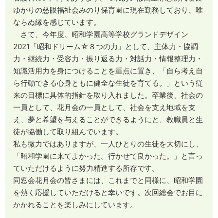
ゆかりの慈眼福祉会みのり保育園に現在勤務しており、唯
ならぬ縁を感じています。
さて、今年度、昭和学園高等学校グランドデザイン
2021「昭和ドリーム☆８つの力」として、主体力・協調
力・継続力・受容力・振り返る力・対話力・情報整理力・
知識活用力を身につけることを重点に置き、「自ら考え自
ら行動できる心身ともに健全な生徒を育てる。」という従
来の目標に具体的指針を取り入れました。卒業後、社会の
一員として、花月会の一員として、社会を支え地域を支
え、夢と希望を与えることができるようにと、教職員と生
徒が協働して取り組んでいます。
私も微力ではありますが、一人ひとりの生徒を大切にし、
「昭和学園に来てよかった。行かせて良かった。」と言っ
ていただけるように努力精進する所存です。
同窓会花月会の皆さまには、これまでと同様に、昭和学園
を熱く応援していただけると幸いです。次回総会でお目に
かかれることを楽しみにしています。