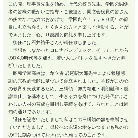
この間、理事長先生を始め、歴代の校長先生、学園の関係
者の皆様の暖かいご指導・ご鞭撻と、同窓会役員の皆さん
の多大なご協力のおかげで、学園創立７５，８０周年の節
目にも立ち会え、たくさんの方々と楽しく活動することが
できました。心より感謝と御礼を申し上げます。
後任には石井裕子さんが就任致しました。
予想もしなかったコロナパンデミック、そしてこれから
のDXの時代等を迎え、若い人にバトンを渡すべきだと判
断いたしました。
昭和学園高校は、創立者 岩尾昭太郎先生により報恩感
謝の宗教的念願に基づいて創立されました。学校がこの心
の教育を実践するため、三綱領「努力精進・明朗融和・感
謝奉仕」を基本として、生きる力を身につけた時代にふさ
わしい人材の育成を目指し実績をあげてこられたことは周
知の通りであります。
退任を記念いたしまして私はこの三綱領の額を寄贈させ
ていただきました。母校への永遠の愛をいつまでも私の心
の中に刻みつけておきたいと願ってのことです。