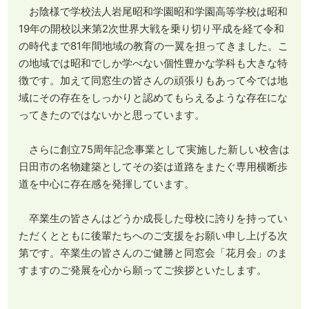
お陰様で学校法人岩尾昭和学園昭和学園高等学校は昭和
19年の開校以来第2次世界大戦を乗り切り平成を経て令和
の時代まで81年間地域の教育の一翼を担ってきました。こ
の地域では昭和でしか学べない個性豊かな学科も大きな特
徴です。加えて同窓生の皆さんの頑張りもあって今では地
域にその存在をしっかりと認めてもらえるような存在にな
ってきたのではないかと思っています。
さらに創立75周年記念事業として実施した新しい校舎は
日田市の名物建築としてその姿は道路をまたぐ専用横断歩
道を中心に存在感を発揮しています。
卒業生の皆さんはどうか成長した母校に誇りを持ってい
ただくとともに後輩たちへのご支援をお願い申し上げる次
第です。卒業生の皆さんのご健勝と同窓会「花月会」のま
すますのご発展を心から願ってご挨拶といたします。