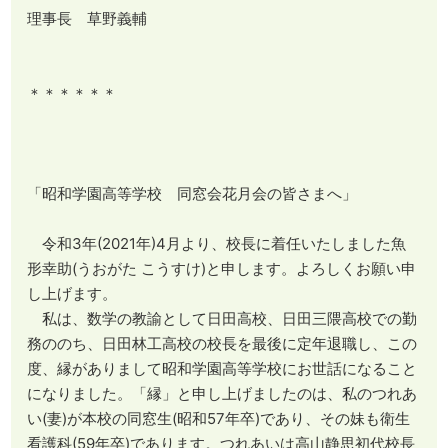
理事長 草野義輔
＊＊＊＊＊＊
「昭和学園高等学校 同窓会花月会の皆さまへ」
令和3年(2021年)4月より、校長に着任いたしました魚
形幸助(うおがた こうすけ)と申します。よろしくお願い申
し上げます。
私は、数学の教諭として日田高校、日田三隈高校での勤
務ののち、日田林工高校の校長を最後に定年退職し、この
度、縁がありまして昭和学園高等学校にお世話になること
になりました。「縁」と申し上げましたのは、私のつれあ
い(妻)が本校の同窓生(昭和57年卒)であり、その妹も衛生
看護科(59年卒)であります。つれあいは高山静思初代校長