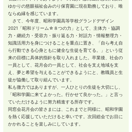
ゆかりの慈眼福祉会みのり保育園に現在勤務しており、唯
ならぬ縁を感じています。
さて、今年度、昭和学園高等学校グランドデザイン
2021「昭和ドリーム☆８つの力」として、主体力・協調
力・継続力・受容力・振り返る力・対話力・情報整理力・
知識活用力を身につけることを重点に置き、「自ら考え自
ら行動できる心身ともに健全な生徒を育てる。」という従
来の目標に具体的指針を取り入れました。卒業後、社会の
一員として、花月会の一員として、社会を支え地域を支
え、夢と希望を与えることができるようにと、教職員と生
徒が協働して取り組んでいます。
私も微力ではありますが、一人ひとりの生徒を大切にし、
「昭和学園に来てよかった。行かせて良かった。」と言っ
ていただけるように努力精進する所存です。
同窓会花月会の皆さまには、これまでと同様に、昭和学園
を熱く応援していただけると幸いです。次回総会でお目に
かかれることを楽しみにしています。