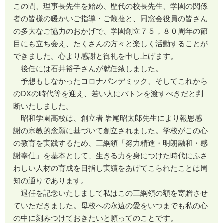
この間、理事長先生を始め、歴代の校長先生、学園の関係
者の皆様の暖かいご指導・ご鞭撻と、同窓会役員の皆さん
の多大なご協力のおかげで、学園創立７５，８０周年の節
目にも立ち会え、たくさんの方々と楽しく活動することが
できました。心より感謝と御礼を申し上げます。
後任には石井裕子さんが就任致しました。
予想もしなかったコロナパンデミック、そしてこれから
のDXの時代等を迎え、若い人にバトンを渡すべきだと判
断いたしました。
昭和学園高校は、創立者 岩尾昭太郎先生により報恩感
謝の宗教的念願に基づいて創立されました。学校がこの心
の教育を実践するため、三綱領「努力精進・明朗融和・感
謝奉仕」を基本として、生きる力を身につけた時代にふさ
わしい人材の育成を目指し実績をあげてこられたことは周
知の通りであります。
退任を記念いたしまして私はこの三綱領の額を寄贈させ
ていただきました。母校への永遠の愛をいつまでも私の心
の中に刻みつけておきたいと願ってのことです。