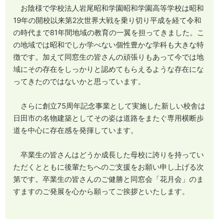
お陰様で学校法人岩尾昭和学園昭和学園高等学校は昭和
19年の開校以来第2次世界大戦を乗り切り平成を経て令和
の時代まで81年間地域の教育の一翼を担ってきました。こ
の地域では昭和でしか学べない個性豊かな学科も大きな特
徴です。加えて同窓生の皆さんの頑張りもあって今では地
域にその存在をしっかりと認めてもらえるような存在にな
ってきたのではないかと思っています。
さらに創立75周年記念事業として実施した新しい校舎は
日田市の名物建築としてその姿は道路をまたぐ専用横断歩
道を中心に存在感を発揮しています。
卒業生の皆さんはどうか成長した母校に誇りを持ってい
ただくとともに後輩たちへのご支援をお願い申し上げる次
第です。卒業生の皆さんのご健勝と同窓会「花月会」のま
すますのご発展を心から願ってご挨拶といたします。