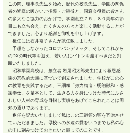
この間、理事長先生を始め、歴代の校長先生、学園の関係
者の皆様の暖かいご指導・ご鞭撻と、同窓会役員の皆さん
の多大なご協力のおかげで、学園創立７５，８０周年の節
目にも立ち会え、たくさんの方々と楽しく活動することが
できました。心より感謝と御礼を申し上げます。
後任には石井裕子さんが就任致しました。
予想もしなかったコロナパンデミック、そしてこれから
のDXの時代等を迎え、若い人にバトンを渡すべきだと判
断いたしました。
昭和学園高校は、創立者 岩尾昭太郎先生により報恩感
謝の宗教的念願に基づいて創立されました。学校がこの心
の教育を実践するため、三綱領「努力精進・明朗融和・感
謝奉仕」を基本として、生きる力を身につけた時代にふさ
わしい人材の育成を目指し実績をあげてこられたことは周
知の通りであります。
退任を記念いたしまして私はこの三綱領の額を寄贈させ
ていただきました。母校への永遠の愛をいつまでも私の心
の中に刻みつけておきたいと願ってのことです。