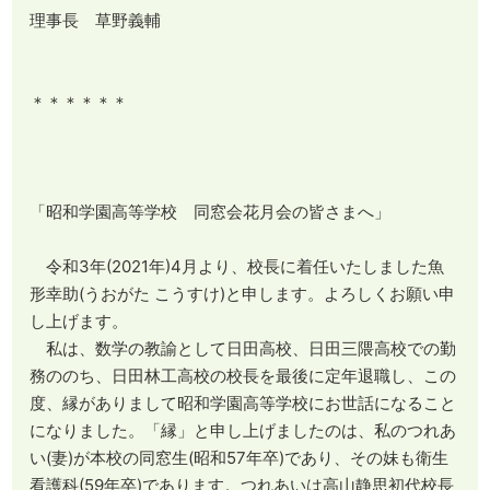
理事長 草野義輔
＊＊＊＊＊＊
「昭和学園高等学校 同窓会花月会の皆さまへ」
令和3年(2021年)4月より、校長に着任いたしました魚
形幸助(うおがた こうすけ)と申します。よろしくお願い申
し上げます。
私は、数学の教諭として日田高校、日田三隈高校での勤
務ののち、日田林工高校の校長を最後に定年退職し、この
度、縁がありまして昭和学園高等学校にお世話になること
になりました。「縁」と申し上げましたのは、私のつれあ
い(妻)が本校の同窓生(昭和57年卒)であり、その妹も衛生
看護科(59年卒)であります。つれあいは高山静思初代校長