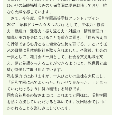
ゆかりの慈眼福祉会みのり保育園に現在勤務しており、唯
ならぬ縁を感じています。
さて、今年度、昭和学園高等学校グランドデザイン
2021「昭和ドリーム☆８つの力」として、主体力・協調
力・継続力・受容力・振り返る力・対話力・情報整理力・
知識活用力を身につけることを重点に置き、「自ら考え自
ら行動できる心身ともに健全な生徒を育てる。」という従
来の目標に具体的指針を取り入れました。卒業後、社会の
一員として、花月会の一員として、社会を支え地域を支
え、夢と希望を与えることができるようにと、教職員と生
徒が協働して取り組んでいます。
私も微力ではありますが、一人ひとりの生徒を大切にし、
「昭和学園に来てよかった。行かせて良かった。」と言っ
ていただけるように努力精進する所存です。
同窓会花月会の皆さまには、これまでと同様に、昭和学園
を熱く応援していただけると幸いです。次回総会でお目に
かかれることを楽しみにしています。