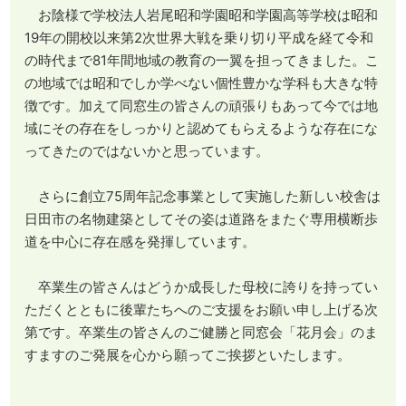
お陰様で学校法人岩尾昭和学園昭和学園高等学校は昭和
19年の開校以来第2次世界大戦を乗り切り平成を経て令和
の時代まで81年間地域の教育の一翼を担ってきました。こ
の地域では昭和でしか学べない個性豊かな学科も大きな特
徴です。加えて同窓生の皆さんの頑張りもあって今では地
域にその存在をしっかりと認めてもらえるような存在にな
ってきたのではないかと思っています。
さらに創立75周年記念事業として実施した新しい校舎は
日田市の名物建築としてその姿は道路をまたぐ専用横断歩
道を中心に存在感を発揮しています。
卒業生の皆さんはどうか成長した母校に誇りを持ってい
ただくとともに後輩たちへのご支援をお願い申し上げる次
第です。卒業生の皆さんのご健勝と同窓会「花月会」のま
すますのご発展を心から願ってご挨拶といたします。