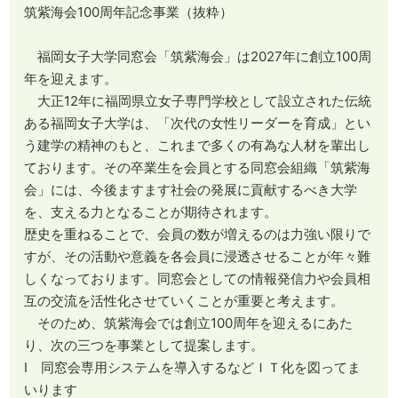
筑紫海会100周年記念事業（抜粋）
福岡女子大学同窓会「筑紫海会」は2027年に創立100周
年を迎えます。
大正12年に福岡県立女子専門学校として設立された伝統
ある福岡女子大学は、「次代の女性リーダーを育成」とい
う建学の精神のもと、これまで多くの有為な人材を輩出し
ております。その卒業生を会員とする同窓会組織「筑紫海
会」には、今後ますます社会の発展に貢献するべき大学
を、支える力となることが期待されます。
歴史を重ねることで、会員の数が増えるのは力強い限りで
すが、その活動や意義を各会員に浸透させることが年々難
しくなっております。同窓会としての情報発信力や会員相
互の交流を活性化させていくことが重要と考えます。
そのため、筑紫海会では創立100周年を迎えるにあた
り、次の三つを事業として提案します。
Ⅰ 同窓会専用システムを導入するなどＩＴ化を図ってま
いります