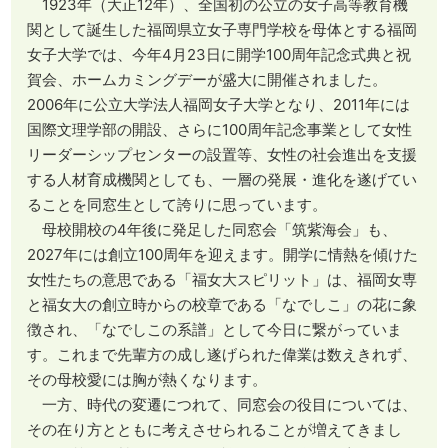
1923年（大正12年）、全国初の公立の女子高等教育機
関として誕生した福岡県立女子専門学校を母体とする福岡
女子大学では、今年4月23日に開学100周年記念式典と祝
賀会、ホームカミングデーが盛大に開催されました。
2006年に公立大学法人福岡女子大学となり、2011年には
国際文理学部の開設、さらに100周年記念事業として女性
リーダーシップセンターの設置等、女性の社会進出を支援
する人材育成機関としても、一層の発展・進化を遂げてい
ることを同窓生として誇りに思っています。
母校開校の4年後に発足した同窓会「筑紫海会」も、
2027年には創立100周年を迎えます。開学に情熱を傾けた
女性たちの意思である「福女大スピリット」は、福岡女専
と福女大の創立時からの校章である「なでしこ」の花に象
徴され、「なでしこの系譜」として今日に繋がっていま
す。これまで先輩方の成し遂げられた偉業は数えきれず、
その母校愛には胸が熱くなります。
一方、時代の変遷につれて、同窓会の役目については、
その在り方とともに考えさせられることが増えてきまし