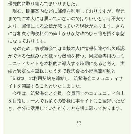
優先的に取り組んでまいりました。
現在、開催案内などに郵便を利用しておりますが、親元
まででご本人には届いていないのではないかという不安が
あり、郵便による返信が減っている現状があります。さら
には相次ぐ郵便料金の値上がりが財政のひっ迫を招く事態
になっております。
そのため、筑紫海会では直接本人に情報伝達や出欠確認
ができる仕組みなど様々な機能を持つ、同窓会専用のコミ
ュニティサイトを本格的に導入する時期にあると考え、実
績と安定性を重視したうえで株式会社小野高速印刷と
「Bikita」の利用契約を締結し、筑紫海会コミュニティサ
イトを開設することといたしました。
今後は、筑紫海会と会員、会員同士のコミュニティ向上
を目指し、一人でも多くの皆様に本サイトにご登録いただ
き、存分に活用していただくことを切に願っております。
記