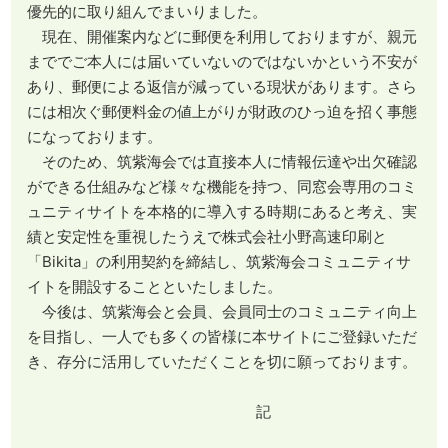
優先的に取り組んでまいりました。
現在、開催案内などに郵便を利用しておりますが、親元
まででご本人には届いていないのではないかという不安が
あり、郵便による返信が減っている現状があります。さら
には相次ぐ郵便料金の値上がりが財政のひっ迫を招く事態
になっております。
そのため、筑紫海会では直接本人に情報伝達や出欠確認
ができる仕組みなど様々な機能を持つ、同窓会専用のコミ
ュニティサイトを本格的に導入する時期にあると考え、実
績と安定性を重視したうえで株式会社小野高速印刷と
「Bikita」の利用契約を締結し、筑紫海会コミュニティサ
イトを開設することといたしました。
今後は、筑紫海会と会員、会員同士のコミュニティ向上
を目指し、一人でも多くの皆様に本サイトにご登録いただ
き、存分に活用していただくことを切に願っております。
記