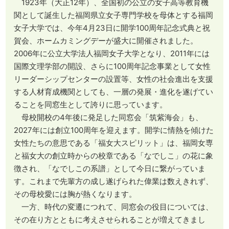
1923年（大正12年）、全国初の公立の女子高等教育機
関として誕生した福岡県立女子専門学校を母体とする福岡
女子大学では、今年4月23日に開学100周年記念式典と祝
賀会、ホームカミングデーが盛大に開催されました。
2006年に公立大学法人福岡女子大学となり、2011年には
国際文理学部の開設、さらに100周年記念事業として女性
リーダーシップセンターの設置等、女性の社会進出を支援
する人材育成機関としても、一層の発展・進化を遂げてい
ることを同窓生として誇りに思っています。
母校開校の4年後に発足した同窓会「筑紫海会」も、
2027年には創立100周年を迎えます。開学に情熱を傾けた
女性たちの意思である「福女大スピリット」は、福岡女専
と福女大の創立時からの校章である「なでしこ」の花に象
徴され、「なでしこの系譜」として今日に繋がっていま
す。これまで先輩方の成し遂げられた偉業は数えきれず、
その母校愛には胸が熱くなります。
一方、時代の変遷につれて、同窓会の役目については、
その在り方とともに考えさせられることが増えてきまし