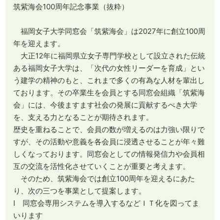
筑紫海会100周年記念事業（抜粋）
福岡女子大学同窓会「筑紫海会」は2027年に創立100周
年を迎えます。
大正12年に福岡県立女子専門学校として設立された伝統
ある福岡女子大学は、「次代の女性リーダーを育成」とい
う建学の精神のもと、これまで多くの有為な人材を輩出し
ております。その卒業生を会員とする同窓会組織「筑紫海
会」には、今後ますます社会の発展に貢献するべき大学
を、支える力となることが期待されます。
歴史を重ねることで、会員の数が増えるのは力強い限りで
すが、その活動や意義を各会員に浸透させることが年々難
しくなっております。同窓会としての情報発信力や会員相
互の交流を活性化させていくことが重要と考えます。
そのため、筑紫海会では創立100周年を迎えるにあた
り、次の三つを事業として提案します。
Ⅰ 同窓会専用システムを導入するなどＩＴ化を図ってま
いります