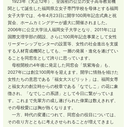
1923年（大正12年）、全国初の公立の女子高等教育機
関として誕生した福岡県立女子専門学校を母体とする福岡
女子大学では、今年4月23日に開学100周年記念式典と祝
賀会、ホームカミングデーが盛大に開催されました。
2006年に公立大学法人福岡女子大学となり、2011年には
国際文理学部の開設、さらに100周年記念事業として女性
リーダーシップセンターの設置等、女性の社会進出を支援
する人材育成機関としても、一層の発展・進化を遂げてい
ることを同窓生として誇りに思っています。
母校開校の4年後に発足した同窓会「筑紫海会」も、
2027年には創立100周年を迎えます。開学に情熱を傾けた
女性たちの意思である「福女大スピリット」は、福岡女専
と福女大の創立時からの校章である「なでしこ」の花に象
徴され、「なでしこの系譜」として今日に繋がっていま
す。これまで先輩方の成し遂げられた偉業は数えきれず、
その母校愛には胸が熱くなります。
一方、時代の変遷につれて、同窓会の役目については、
その在り方とともに考えさせられることが増えてきまし