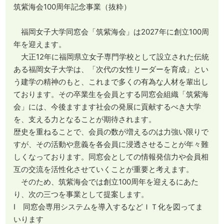
筑紫海会100周年記念事業（抜粋）
福岡女子大学同窓会「筑紫海会」は2027年に創立100周
年を迎えます。
大正12年に福岡県立女子専門学校として設立された伝統
ある福岡女子大学は、「次代の女性リーダーを育成」とい
う建学の精神のもと、これまで多くの有為な人材を輩出し
ております。その卒業生を会員とする同窓会組織「筑紫海
会」には、今後ますます社会の発展に貢献するべき大学
を、支える力となることが期待されます。
歴史を重ねることで、会員の数が増えるのは力強い限りで
すが、その活動や意義を各会員に浸透させることが年々難
しくなっております。同窓会としての情報発信力や会員相
互の交流を活性化させていくことが重要と考えます。
そのため、筑紫海会では創立100周年を迎えるにあた
り、次の三つを事業として提案します。
Ⅰ 同窓会専用システムを導入するなどＩＴ化を図ってま
いります