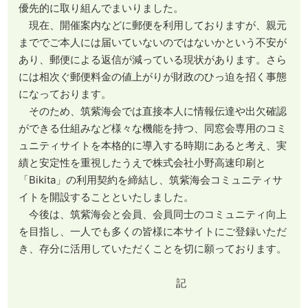
優先的に取り組んでまいりました。
現在、開催案内などに郵便を利用しておりますが、親元
まででご本人には届いていないのではないかという不安が
あり、郵便による返信が減っている現状があります。さら
には相次ぐ郵便料金の値上がりが財政のひっ迫を招く事態
になっております。
そのため、筑紫海会では直接本人に情報伝達や出欠確認
ができる仕組みなど様々な機能を持つ、同窓会専用のコミ
ュニティサイトを本格的に導入する時期にあると考え、実
績と安定性を重視したうえで株式会社小野高速印刷と
「Bikita」の利用契約を締結し、筑紫海会コミュニティサ
イトを開設することといたしました。
今後は、筑紫海会と会員、会員同士のコミュニティ向上
を目指し、一人でも多くの皆様に本サイトにご登録いただ
き、存分に活用していただくことを切に願っております。
記