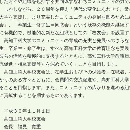
した方々や組織を包括する共同体すなわちコミュニティの力で
しかしながら、２０周年を迎え「時代の変化にあわせて、常
大学を支援し、より充実したコミュニティの発展を図るために
会」、「卒業生・修了生＝同窓会」という既存の機能を継続す
に有機的で、機能的な新たな組織としての「校友会」を設置す
高知工科大学のコミュニティの育成の充実と発展へのさらな
生、卒業生・修了生は、すべて高知工科大学の教育理念を実践
彼らの活躍を積極的に支援するとともに、高知工科大学教職員
流促進・相互支援等）を深めていく」ことを目指します。
高知工科大学校友会は、在学生およびその保護者、在職者、
かりのある方々とともに、会員間の交流促進や、高知工科大学
ることを目指します。また、コミュニティの広がりを進める組
に貢献することを期するものであります。
平成３０年１１月１日
高知工科大学校友会
会長 福見 寛重