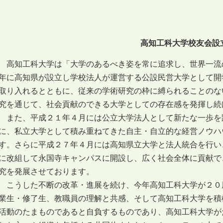
高知工科大学校友会設
高知工科大学は「大学のあるべき姿を常に追求し、世界一流
年に高知県が設立し学校法人が運営する公設民営大学として開
取り入れるとともに、従来の学術研究の枠に縛られることのな
究を通じて、社会貢献のできる大学としての存在感を発揮し続
また、平成２１年４月には公立大学法人として新たな一歩を
に、私立大学として積み重ねてきた自主・自立的な経営ノウハ
す。さらに平成２７年４月には高知県立大学と法人統合を行い
に改組して永国寺キャンパスに開設し、広く社会全体に貢献で
究を発展させております。
こうした不断の改革・進展を続け、今年高知工科大学が２０
業生・修了生、教職員の理解と共感、そして高知工科大学を積
活動のたまものであると自負するものであり、高知工科大学が