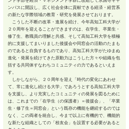
ント学部を経済・マネジメント学群に改組して永国寺キャ
ンパスに開設し、広く社会全体に貢献できる経済・経営系
の新たな学際領域の教育・研究を発展させております。
こうした不断の改革・進展を続け、今年高知工科大学が
２０周年を迎えることができますのは、在学生、卒業生・
修了生、教職員の理解と共感、そして高知工科大学を積極
的に支援してまいりました後援会や同窓会の活動のたまも
のであると自負するものであり、高知工科大学がたゆまぬ
進化・発展を続けてきた原動力はこうした方々や組織を包
括する共同体すなわちコミュニティの力であるといえま
す。
しかしながら、２０周年を迎え「時代の変化にあわせ
て、常に進化し続ける大学」であろうとする高知工科大学
を支援し、より充実したコミュニティの発展を図るために
は、これまでの「在学生（の保護者）＝後援会」、「卒業
生・修了生＝同窓会」という既存の機能を継続するのでは
なく、この両者を統合し、今まで以上に有機的で、機能的
な新たな組織としての「校友会」を設置する必要があると