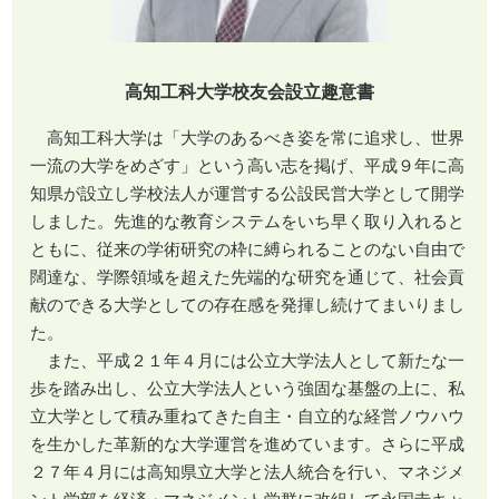
高知工科大学校友会設立趣意書
高知工科大学は「大学のあるべき姿を常に追求し、世界
一流の大学をめざす」という高い志を掲げ、平成９年に高
知県が設立し学校法人が運営する公設民営大学として開学
しました。先進的な教育システムをいち早く取り入れると
ともに、従来の学術研究の枠に縛られることのない自由で
闊達な、学際領域を超えた先端的な研究を通じて、社会貢
献のできる大学としての存在感を発揮し続けてまいりまし
た。
また、平成２１年４月には公立大学法人として新たな一
歩を踏み出し、公立大学法人という強固な基盤の上に、私
立大学として積み重ねてきた自主・自立的な経営ノウハウ
を生かした革新的な大学運営を進めています。さらに平成
２７年４月には高知県立大学と法人統合を行い、マネジメ