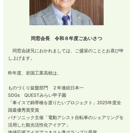
同窓会長 令和８年度ごあいさつ
同窓会諸兄におかれましては、ご盛栄のこととお喜び申
し上げます。
昨年度、岩国工業高校は、
ものづくり旋盤部門 ２年連続日本一
SDGs QUESTみらい甲子園
「車イスで錦帯橋を渡りたいプロジェクト」2025年度全
国最優秀賞受賞
パナソニック主催「電動アシスト自転車のシェアリングを
活用した観光活性化アイデア」
地域応援アイデアコネクト準グランプリ受賞