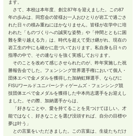
ます。
さて、本校は本年度、創立87年を迎えました。この87
年の歩みは、同窓会の皆様お一人おひとりが岩工で過ごさ
れた日々の積み重ねにほかなりません。皆様が在学中に培
われた「ものづくりへの誠実な姿勢」や「仲間とともに困
難を乗り越える力」は、時代を超えて受け継がれ、現在の
岩工生の中にも確かに息づいております。私自身も日々の
指導の中で、その連なりを強く実感しております。
そのことを改めて感じさせられたのが、昨年実施した祝
勝報告会でした。フェンシング世界選手権において個人・
団体エペで金メダルを獲得した加納虹輝選手、ならびに
FISUワールドユニバーシティゲームズ・フェンシング競
技団体エペで金メダルを獲得した中本尚志選手をお迎えし
ました。その際、加納選手からは、
「好きなことや、愛を持てることを見つけてほしい。才
能ではなく、好きなことを選び没頭すれば、自分の目標や
夢は叶う」
との言葉をいただきました。この言葉は、生徒たちだけ