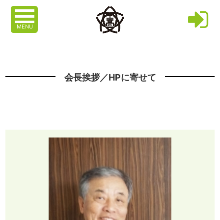
MENU
会長挨拶／HPに寄せて