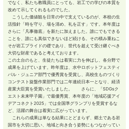
でなく、私たち教職員にとっても、岩工での学びの本質を
改めて示してくれるものでした。
こうした価値観を日常の中で支えているのが、本校の生
活指針「時を守り、場を清め、礼を正す」です。本年度は
さらに「凡事徹底」を新たに加えました。誰にでもできる
ことを、誰にも真似できないほど続ける。その積み重ねこ
そが岩工プライドの礎であり、世代を超えて受け継ぐべき
大切な財産であると考えております。
この土台のもと、生徒たちは着実に力を伸ばし、各分野で
成果を上げています。昨年度は、水中ロボットフェスティ
バル・ジュニア部門で優秀賞を受賞し、高校生ものづくり
コンテスト旋盤作業部門では二年連続日本一となり、経済
産業大臣賞を受賞いたしました。 さらに、「SDGsク
エスト未来甲子園」で最優秀賞、本年度の「地域応援アイ
デアコネクト2025」では全国準グランプリを受賞するな
ど、活躍の舞台は着実に広がっています。
これらの成果は単なる結果にとどまらず、郷土である岩
国市を大切に思い、地域と向き合う姿勢にもつながってい