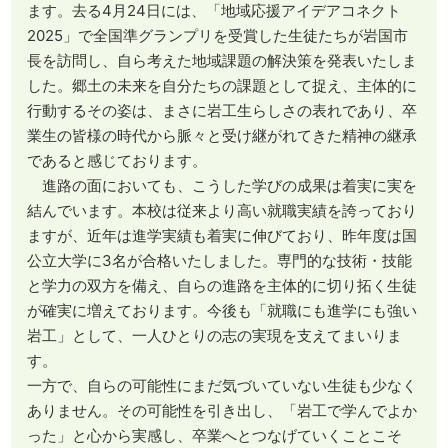
ます。去る4月24日には、「地域応援アイデアコネクト
2025」で全国準グランプリを受賞した生徒たちが岩国市
長を訪問し、自ら考えた地域課題の解決策を発表いたしま
した。郷土の未来を自分たちの課題として捉え、主体的に
行動するその姿は、まさに岩工生らしさの表れであり、卒
業生の皆様の時代から脈々と受け継がれてきた精神の継承
であると感じております。
進路の面においても、こうした学びの成果は着実に実を
結んでいます。本校は従来より高い就職実績を誇っており
ますが、近年は進学実績も着実に伸びており、昨年度は国
公立大学に3名が合格いたしました。専門的な技術・技能
と学力の双方を備え、自らの進路を主体的に切り拓く生徒
が確実に増えております。今後も「就職にも進学にも強い
岩工」として、一人ひとりの志の実現を支えてまいりま
す。
一方で、自らの可能性にまだ気づいていない生徒も少なく
ありません。その可能性を引き出し、「岩工で学んでよか
った」と心から実感し、卒業へとつなげていくことこそ