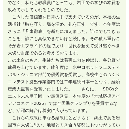
でなく、私たち教職員にとっても、岩工での学びの本質を
改めて示してくれるものでした。
こうした価値観を日常の中で支えているのが、本校の生
活指針「時を守り、場を清め、礼を正す」です。本年度は
さらに「凡事徹底」を新たに加えました。誰にでもできる
ことを、誰にも真似できないほど続ける。その積み重ねこ
そが岩工プライドの礎であり、世代を超えて受け継ぐべき
大切な財産であると考えております。
この土台のもと、生徒たちは着実に力を伸ばし、各分野で
成果を上げています。昨年度は、水中ロボットフェスティ
バル・ジュニア部門で優秀賞を受賞し、高校生ものづくり
コンテスト旋盤作業部門では二年連続日本一となり、経済
産業大臣賞を受賞いたしました。 さらに、「SDGsク
エスト未来甲子園」で最優秀賞、本年度の「地域応援アイ
デアコネクト2025」では全国準グランプリを受賞するな
ど、活躍の舞台は着実に広がっています。
これらの成果は単なる結果にとどまらず、郷土である岩
国市を大切に思い、地域と向き合う姿勢にもつながってい