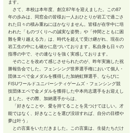
ます。
さて、本校は本年度、創立87年を迎えました。この87
年の歩みは、同窓会の皆様お一人おひとりが岩工で過ごさ
れた日々の積み重ねにほかなりません。皆様が在学中に培
われた「ものづくりへの誠実な姿勢」や「仲間とともに困
難を乗り越える力」は、時代を超えて受け継がれ、現在の
岩工生の中にも確かに息づいております。私自身も日々の
指導の中で、その連なりを強く実感しております。
そのことを改めて感じさせられたのが、昨年実施した祝
勝報告会でした。フェンシング世界選手権において個人・
団体エペで金メダルを獲得した加納虹輝選手、ならびに
FISUワールドユニバーシティゲームズ・フェンシング競
技団体エペで金メダルを獲得した中本尚志選手をお迎えし
ました。その際、加納選手からは、
「好きなことや、愛を持てることを見つけてほしい。才
能ではなく、好きなことを選び没頭すれば、自分の目標や
夢は叶う」
との言葉をいただきました。この言葉は、生徒たちだけ