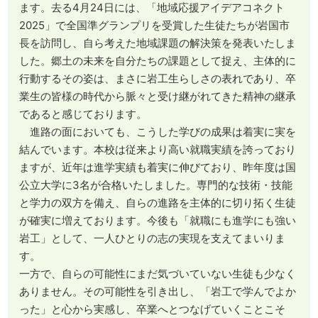
ます。去る4月24日には、「地域応援アイデアコネクト
2025」で全国準グランプリを受賞した生徒たちが岩国市
長を訪問し、自ら考えた地域課題の解決策を発表いたしま
した。郷土の未来を自分たちの課題として捉え、主体的に
行動するその姿は、まさに岩工生らしさの表れであり、卒
業生の皆様の時代から脈々と受け継がれてきた精神の継承
であると感じております。
進路の面においても、こうした学びの成果は着実に実を
結んでいます。本校は従来より高い就職実績を誇っており
ますが、近年は進学実績も着実に伸びており、昨年度は国
公立大学に3名が合格いたしました。専門的な技術・技能
と学力の双方を備え、自らの進路を主体的に切り拓く生徒
が確実に増えております。今後も「就職にも進学にも強い
岩工」として、一人ひとりの志の実現を支えてまいりま
す。
一方で、自らの可能性にまだ気づいていない生徒も少なく
ありません。その可能性を引き出し、「岩工で学んでよか
った」と心から実感し、卒業へとつなげていくことこそ