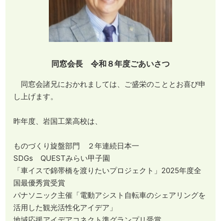
同窓会長 令和８年度ごあいさつ
同窓会諸兄におかれましては、ご盛栄のこととお喜び申
し上げます。
昨年度、岩国工業高校は、
ものづくり旋盤部門 ２年連続日本一
SDGs QUESTみらい甲子園
「車イスで錦帯橋を渡りたいプロジェクト」2025年度全
国最優秀賞受賞
パナソニック主催「電動アシスト自転車のシェアリングを
活用した観光活性化アイデア」
地域応援アイデアコネクト準グランプリ受賞