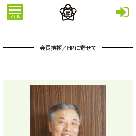
MENU
会長挨拶／HPに寄せて