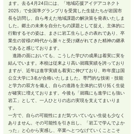
ます。去る4月24日には、「地域応援アイデアコネクト
2025」で全国準グランプリを受賞した生徒たちが岩国市
長を訪問し、自ら考えた地域課題の解決策を発表いたしま
した。郷土の未来を自分たちの課題として捉え、主体的に
行動するその姿は、まさに岩工生らしさの表れであり、卒
業生の皆様の時代から脈々と受け継がれてきた精神の継承
であると感じております。
進路の面においても、こうした学びの成果は着実に実を
結んでいます。本校は従来より高い就職実績を誇っており
ますが、近年は進学実績も着実に伸びており、昨年度は国
公立大学に3名が合格いたしました。専門的な技術・技能
と学力の双方を備え、自らの進路を主体的に切り拓く生徒
が確実に増えております。今後も「就職にも進学にも強い
岩工」として、一人ひとりの志の実現を支えてまいりま
す。
一方で、自らの可能性にまだ気づいていない生徒も少なく
ありません。その可能性を引き出し、「岩工で学んでよか
った」と心から実感し、卒業へとつなげていくことこそ