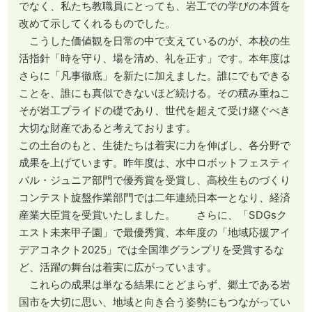
でなく、私たち教職員にとっても、岩工での学びの本質を
改めて示してくれるものでした。
こうした価値観を日常の中で支えているのが、本校の生
活指針「時を守り、場を清め、礼を正す」です。本年度は
さらに「凡事徹底」を新たに加えました。誰にでもできる
ことを、誰にも真似できないほど続ける。その積み重ねこ
そが岩工プライドの礎であり、世代を超えて受け継ぐべき
大切な財産であると考えております。
この土台のもと、生徒たちは着実に力を伸ばし、各分野で
成果を上げています。昨年度は、水中ロボットフェスティ
バル・ジュニア部門で優秀賞を受賞し、高校生ものづくり
コンテスト旋盤作業部門では二年連続日本一となり、経済
産業大臣賞を受賞いたしました。 さらに、「SDGsク
エスト未来甲子園」で最優秀賞、本年度の「地域応援アイ
デアコネクト2025」では全国準グランプリを受賞するな
ど、活躍の舞台は着実に広がっています。
これらの成果は単なる結果にとどまらず、郷土である岩
国市を大切に思い、地域と向き合う姿勢にもつながってい