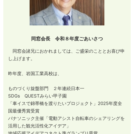
同窓会長 令和８年度ごあいさつ
同窓会諸兄におかれましては、ご盛栄のこととお喜び申
し上げます。
昨年度、岩国工業高校は、
ものづくり旋盤部門 ２年連続日本一
SDGs QUESTみらい甲子園
「車イスで錦帯橋を渡りたいプロジェクト」2025年度全
国最優秀賞受賞
パナソニック主催「電動アシスト自転車のシェアリングを
活用した観光活性化アイデア」
地域応援アイデアコネクト準グランプリ受賞