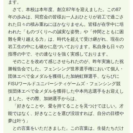
ます。
さて、本校は本年度、創立87年を迎えました。この87
年の歩みは、同窓会の皆様お一人おひとりが岩工で過ごさ
れた日々の積み重ねにほかなりません。皆様が在学中に培
われた「ものづくりへの誠実な姿勢」や「仲間とともに困
難を乗り越える力」は、時代を超えて受け継がれ、現在の
岩工生の中にも確かに息づいております。私自身も日々の
指導の中で、その連なりを強く実感しております。
そのことを改めて感じさせられたのが、昨年実施した祝
勝報告会でした。フェンシング世界選手権において個人・
団体エペで金メダルを獲得した加納虹輝選手、ならびに
FISUワールドユニバーシティゲームズ・フェンシング競
技団体エペで金メダルを獲得した中本尚志選手をお迎えし
ました。その際、加納選手からは、
「好きなことや、愛を持てることを見つけてほしい。才
能ではなく、好きなことを選び没頭すれば、自分の目標や
夢は叶う」
との言葉をいただきました。この言葉は、生徒たちだけ