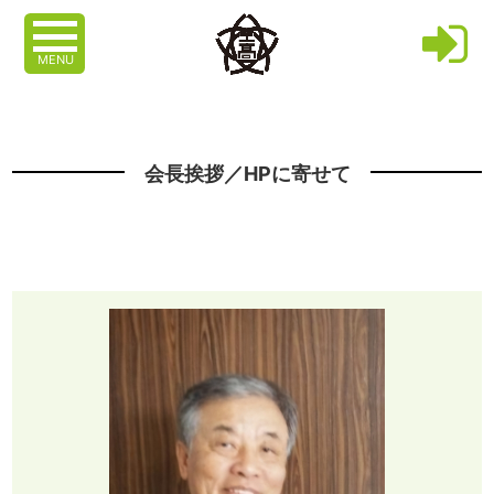
MENU
会長挨拶／HPに寄せて