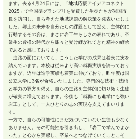
ます。去る4月24日には、「地域応援アイデアコネクト
2025」で全国準グランプリを受賞した生徒たちが岩国市
長を訪問し、自ら考えた地域課題の解決策を発表いたしま
した。郷土の未来を自分たちの課題として捉え、主体的に
行動するその姿は、まさに岩工生らしさの表れであり、卒
業生の皆様の時代から脈々と受け継がれてきた精神の継承
であると感じております。
進路の面においても、こうした学びの成果は着実に実を
結んでいます。本校は従来より高い就職実績を誇っており
ますが、近年は進学実績も着実に伸びており、昨年度は国
公立大学に3名が合格いたしました。専門的な技術・技能
と学力の双方を備え、自らの進路を主体的に切り拓く生徒
が確実に増えております。今後も「就職にも進学にも強い
岩工」として、一人ひとりの志の実現を支えてまいりま
す。
一方で、自らの可能性にまだ気づいていない生徒も少なく
ありません。その可能性を引き出し、「岩工で学んでよか
った」と心から実感し、卒業へとつなげていくことこそ