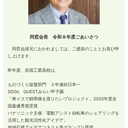
同窓会長 令和８年度ごあいさつ
同窓会諸兄におかれましては、ご盛栄のこととお喜び申
し上げます。
昨年度、岩国工業高校は、
ものづくり旋盤部門 ２年連続日本一
SDGs QUESTみらい甲子園
「車イスで錦帯橋を渡りたいプロジェクト」2025年度全
国最優秀賞受賞
パナソニック主催「電動アシスト自転車のシェアリングを
活用した観光活性化アイデア」
地域応援アイデアコネクト準グランプリ受賞