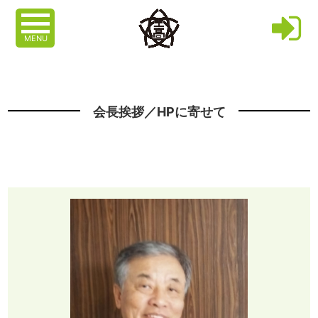
MENU
会長挨拶／HPに寄せて