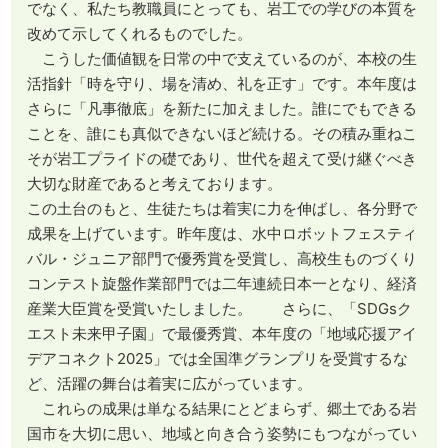
でなく、私たち教職員にとっても、岩工での学びの本質を
改めて示してくれるものでした。
こうした価値観を日常の中で支えているのが、本校の生
活指針「時を守り、場を清め、礼を正す」です。本年度は
さらに「凡事徹底」を新たに加えました。誰にでもできる
ことを、誰にも真似できないほど続ける。その積み重ねこ
そが岩工プライドの礎であり、世代を超えて受け継ぐべき
大切な財産であると考えております。
この土台のもと、生徒たちは着実に力を伸ばし、各分野で
成果を上げています。昨年度は、水中ロボットフェスティ
バル・ジュニア部門で優秀賞を受賞し、高校生ものづくり
コンテスト旋盤作業部門では二年連続日本一となり、経済
産業大臣賞を受賞いたしました。 さらに、「SDGsク
エスト未来甲子園」で最優秀賞、本年度の「地域応援アイ
デアコネクト2025」では全国準グランプリを受賞するな
ど、活躍の舞台は着実に広がっています。
これらの成果は単なる結果にとどまらず、郷土である岩
国市を大切に思い、地域と向き合う姿勢にもつながってい