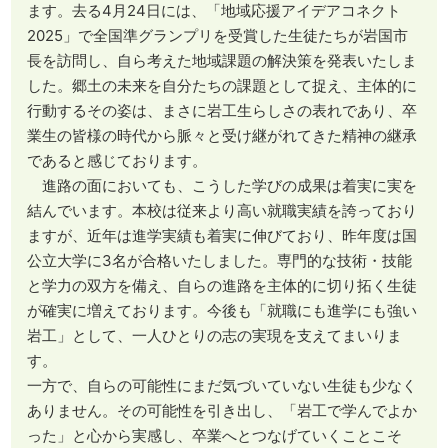
ます。去る4月24日には、「地域応援アイデアコネクト
2025」で全国準グランプリを受賞した生徒たちが岩国市
長を訪問し、自ら考えた地域課題の解決策を発表いたしま
した。郷土の未来を自分たちの課題として捉え、主体的に
行動するその姿は、まさに岩工生らしさの表れであり、卒
業生の皆様の時代から脈々と受け継がれてきた精神の継承
であると感じております。
進路の面においても、こうした学びの成果は着実に実を
結んでいます。本校は従来より高い就職実績を誇っており
ますが、近年は進学実績も着実に伸びており、昨年度は国
公立大学に3名が合格いたしました。専門的な技術・技能
と学力の双方を備え、自らの進路を主体的に切り拓く生徒
が確実に増えております。今後も「就職にも進学にも強い
岩工」として、一人ひとりの志の実現を支えてまいりま
す。
一方で、自らの可能性にまだ気づいていない生徒も少なく
ありません。その可能性を引き出し、「岩工で学んでよか
った」と心から実感し、卒業へとつなげていくことこそ