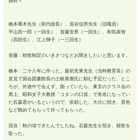
抜粋＞
橋本喬木先生（初代校長）、泥谷信男先生（旧職員）
平山浩一郎（一回生）、首藤安男（一回生）、和気泰智
（四回生）、江上輝子（一三回生）
首藤：校歌制定のいきさつなどお聞きしたいと思います。
橋本：二十八年に作った。最初安東先生（当時教育長）の
意見で国会図書館長の土岐善麿氏に頼む予定だった、とこ
ろが、外遊中で会えず、困っていたら、東京のクラス会の
席上、昭和女子大教授「コタンの口笛」で有名になってい
た石森君がいるというので、依頼した。大分に招き、景色
など眺めてもらって作ってもらった。
泥谷：秋の頃できたんでしたね。石森先生を招き、校歌を
歌った。