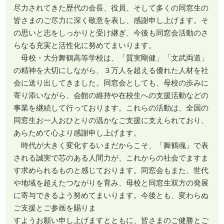
尽力されてきた歴代の会長、役員、そして多くの同窓生の
皆さまのご尽力に深く敬意を表し、感謝申し上げます。そ
の思いと志をしっかりと受け継ぎ、今後も同窓会活動のさ
らなる充実と活性化に努めてまいります。
母校・大分舞鶴高等学校は、「質実剛健」「文武両道」
の精神を大切にしながら、３万人を超える優れた人材を社
会に送り出してきました。同窓会としても、母校の歩みに
寄り添いながら、会館の維持や在校生への支援活動などの
事業を継続して行っております。これらの活動は、全国の
同窓生お一人おひとりの温かなご支援に支えられており、
あらためて心より感謝申し上げます。
時代が大きく変化するいまだからこそ、「舞鶴魂」で表
される誠実で芯のある人間力が、これからの社会でますま
す求められるものと感じております。同窓会もまた、世代
や地域を超えたつながりを育み、母校と同窓生双方の発展
に寄与できるよう努めてまいります。今後とも、変わらぬ
ご支援とご参画を賜りま
すようお願い申し上げますとともに、皆さまのご健勝とご