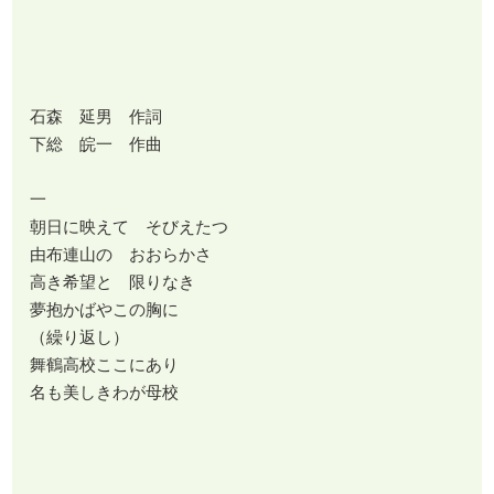
石森 延男 作詞
下総 皖一 作曲
一
朝日に映えて そびえたつ
由布連山の おおらかさ
高き希望と 限りなき
夢抱かばやこの胸に
（繰り返し）
舞鶴高校ここにあり
名も美しきわが母校