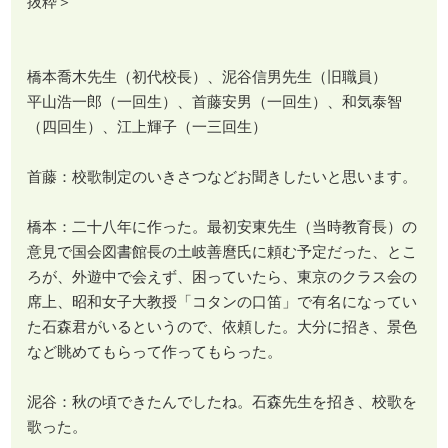
抜粋＞
橋本喬木先生（初代校長）、泥谷信男先生（旧職員）
平山浩一郎（一回生）、首藤安男（一回生）、和気泰智
（四回生）、江上輝子（一三回生）
首藤：校歌制定のいきさつなどお聞きしたいと思います。
橋本：二十八年に作った。最初安東先生（当時教育長）の
意見で国会図書館長の土岐善麿氏に頼む予定だった、とこ
ろが、外遊中で会えず、困っていたら、東京のクラス会の
席上、昭和女子大教授「コタンの口笛」で有名になってい
た石森君がいるというので、依頼した。大分に招き、景色
など眺めてもらって作ってもらった。
泥谷：秋の頃できたんでしたね。石森先生を招き、校歌を
歌った。