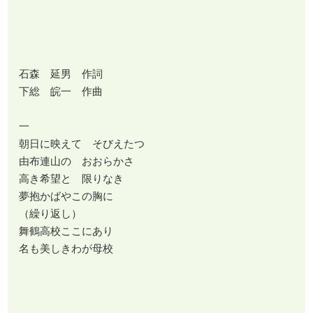
石森 延男 作詞
下総 皖一 作曲
一
朝日に映えて そびえたつ
由布連山の おおらかさ
高き希望と 限りなき
夢抱かばやこの胸に
（繰り返し）
舞鶴高校ここにあり
名も美しきわが母校