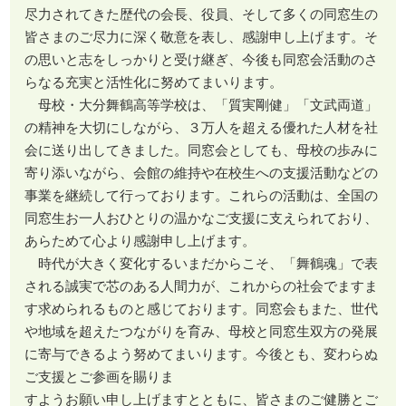
尽力されてきた歴代の会長、役員、そして多くの同窓生の
皆さまのご尽力に深く敬意を表し、感謝申し上げます。そ
の思いと志をしっかりと受け継ぎ、今後も同窓会活動のさ
らなる充実と活性化に努めてまいります。
母校・大分舞鶴高等学校は、「質実剛健」「文武両道」
の精神を大切にしながら、３万人を超える優れた人材を社
会に送り出してきました。同窓会としても、母校の歩みに
寄り添いながら、会館の維持や在校生への支援活動などの
事業を継続して行っております。これらの活動は、全国の
同窓生お一人おひとりの温かなご支援に支えられており、
あらためて心より感謝申し上げます。
時代が大きく変化するいまだからこそ、「舞鶴魂」で表
される誠実で芯のある人間力が、これからの社会でますま
す求められるものと感じております。同窓会もまた、世代
や地域を超えたつながりを育み、母校と同窓生双方の発展
に寄与できるよう努めてまいります。今後とも、変わらぬ
ご支援とご参画を賜りま
すようお願い申し上げますとともに、皆さまのご健勝とご