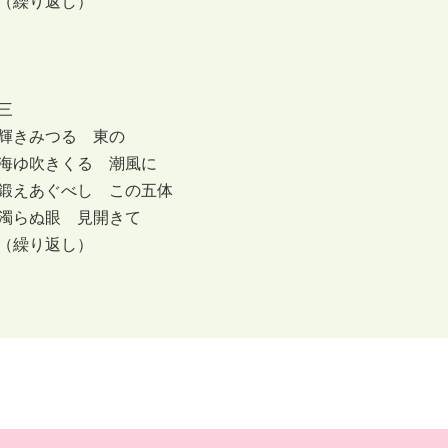
（繰り返し）
三
輝きみつる 東の
海ゆ吹きくる 潮風に
鍛えあぐべし この五体
濁らぬ眼 見開きて
（繰り返し）