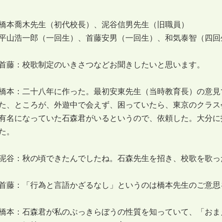
橋本喬木先生（初代校長）、泥谷信男先生（旧職員）
平山浩一郎（一回生）、首藤安男（一回生）、和気泰智（四回
首藤：校歌制定のいきさつなどお聞きしたいと思います。
橋本：二十八年に作った。最初安東先生（当時教育長）の意見
た、ところが、外遊中で会えず、困っていたら、東京のクラス
有名になっていた石森君がいるというので、依頼した。大分に
た。
泥谷：秋の頃できたんでしたね。石森先生を招き、校歌を歌っ
首藤：「行為と言語かざるなし」というのは橋本先生のご意思
橋本：石森君が私のぶっきらぼうの性質を知っていて、「おま