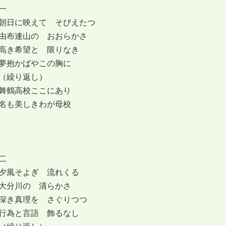
一
朝日に映えて そびえたつ
由布連山の おおらかさ
高き希望と 限りなき
夢抱かばやこの胸に
（繰り返し）
舞鶴高校ここにあり
名も美しきわが母校
二
夕風そよぎ 流れくる
大分川の 清らかさ
深き真理を さぐりつつ
行為と言語 飾るなし