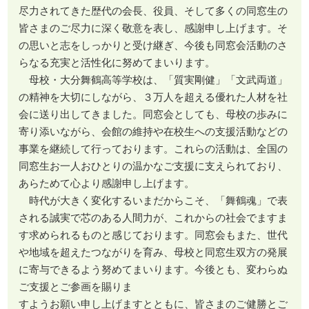
尽力されてきた歴代の会長、役員、そして多くの同窓生の
皆さまのご尽力に深く敬意を表し、感謝申し上げます。そ
の思いと志をしっかりと受け継ぎ、今後も同窓会活動のさ
らなる充実と活性化に努めてまいります。
母校・大分舞鶴高等学校は、「質実剛健」「文武両道」
の精神を大切にしながら、３万人を超える優れた人材を社
会に送り出してきました。同窓会としても、母校の歩みに
寄り添いながら、会館の維持や在校生への支援活動などの
事業を継続して行っております。これらの活動は、全国の
同窓生お一人おひとりの温かなご支援に支えられており、
あらためて心より感謝申し上げます。
時代が大きく変化するいまだからこそ、「舞鶴魂」で表
される誠実で芯のある人間力が、これからの社会でますま
す求められるものと感じております。同窓会もまた、世代
や地域を超えたつながりを育み、母校と同窓生双方の発展
に寄与できるよう努めてまいります。今後とも、変わらぬ
ご支援とご参画を賜りま
すようお願い申し上げますとともに、皆さまのご健勝とご