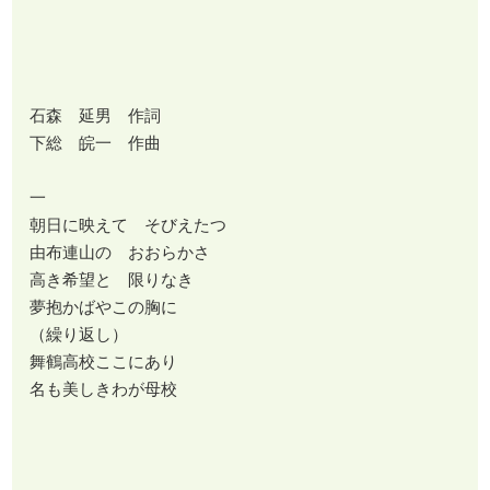
石森 延男 作詞
下総 皖一 作曲
一
朝日に映えて そびえたつ
由布連山の おおらかさ
高き希望と 限りなき
夢抱かばやこの胸に
（繰り返し）
舞鶴高校ここにあり
名も美しきわが母校