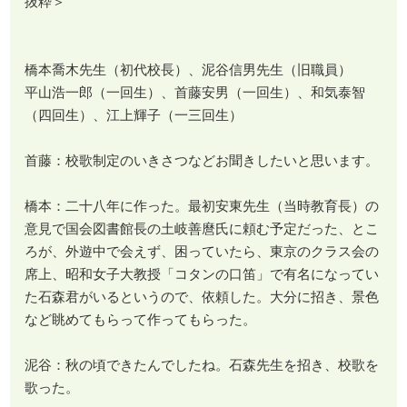
抜粋＞
橋本喬木先生（初代校長）、泥谷信男先生（旧職員）
平山浩一郎（一回生）、首藤安男（一回生）、和気泰智
（四回生）、江上輝子（一三回生）
首藤：校歌制定のいきさつなどお聞きしたいと思います。
橋本：二十八年に作った。最初安東先生（当時教育長）の
意見で国会図書館長の土岐善麿氏に頼む予定だった、とこ
ろが、外遊中で会えず、困っていたら、東京のクラス会の
席上、昭和女子大教授「コタンの口笛」で有名になってい
た石森君がいるというので、依頼した。大分に招き、景色
など眺めてもらって作ってもらった。
泥谷：秋の頃できたんでしたね。石森先生を招き、校歌を
歌った。