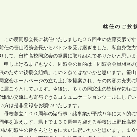
就 任 の ご 挨 
この度同窓会長に就任いたしました２５回生の佐藤英彦です
前任の笹山昭義会長からバトンを受け継ぎました。私自身微力
りして、臼杵高校同窓会の発展に取り組んで参りたいと思いま
申し上げるまでもなく、同窓会の目的は「同窓会会員相互の
展のための後援会組織」この２点ではないかと思います。笹山
同窓会ホームページの立ち上げを提案され、その内容の充実に
に届こうとしています。今後は、多くの同窓生の皆様が気軽に
代間の交流にも寄与できるコミュニケーションツールにしてい
い方は是非登録をお願いいたします。
母校創立１００周年の諸行事・諸事業が平成９年に大々的に
周年を迎えます。県下で１３０周年を迎える学校は上野丘高校
国の同窓生の皆さんとともに大いに祝いたいと思います。１０