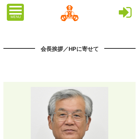
MENU
会長挨拶／HPに寄せて