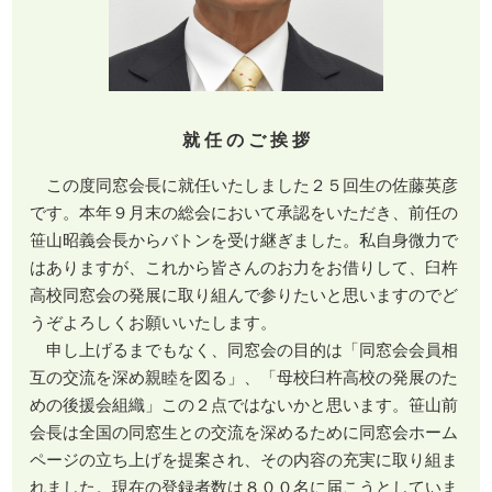
就 任 の ご 挨 拶
この度同窓会長に就任いたしました２５回生の佐藤英彦
です。本年９月末の総会において承認をいただき、前任の
笹山昭義会長からバトンを受け継ぎました。私自身微力で
はありますが、これから皆さんのお力をお借りして、臼杵
高校同窓会の発展に取り組んで参りたいと思いますのでど
うぞよろしくお願いいたします。
申し上げるまでもなく、同窓会の目的は「同窓会会員相
互の交流を深め親睦を図る」、「母校臼杵高校の発展のた
めの後援会組織」この２点ではないかと思います。笹山前
会長は全国の同窓生との交流を深めるために同窓会ホーム
ページの立ち上げを提案され、その内容の充実に取り組ま
れました。現在の登録者数は８００名に届こうとしていま