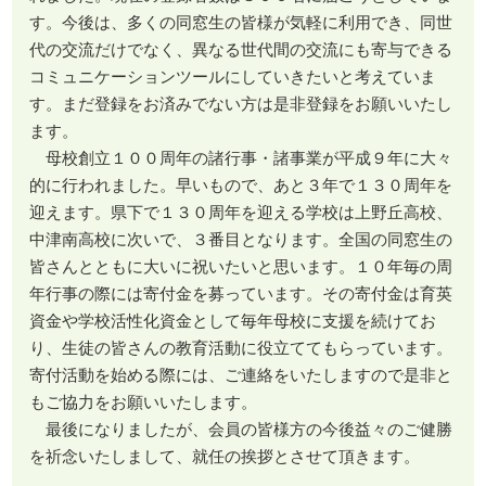
す。今後は、多くの同窓生の皆様が気軽に利用でき、同世
代の交流だけでなく、異なる世代間の交流にも寄与できる
コミュニケーションツールにしていきたいと考えていま
す。まだ登録をお済みでない方は是非登録をお願いいたし
ます。
母校創立１００周年の諸行事・諸事業が平成９年に大々
的に行われました。早いもので、あと３年で１３０周年を
迎えます。県下で１３０周年を迎える学校は上野丘高校、
中津南高校に次いで、３番目となります。全国の同窓生の
皆さんとともに大いに祝いたいと思います。１０年毎の周
年行事の際には寄付金を募っています。その寄付金は育英
資金や学校活性化資金として毎年母校に支援を続けてお
り、生徒の皆さんの教育活動に役立ててもらっています。
寄付活動を始める際には、ご連絡をいたしますので是非と
もご協力をお願いいたします。
最後になりましたが、会員の皆様方の今後益々のご健勝
を祈念いたしまして、就任の挨拶とさせて頂きます。