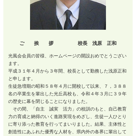
ご 挨 拶 校長 浅原 正和
光風会会員の皆様、ホームページの開設おめでとうござい
ます。
平成３１年４月から３年間、校長として勤務した浅原正和
と申します。
生徒急増期の昭和５８年４月に開校して以来、７，３８８
名の卒業生を輩出した光丘高校も、令和４年３月に３９年
の歴史に幕を閉じることになりました。
その間、「自主 誠実 活力」の校訓のもと、自己教育
力の育成と納得のいく進路実現をめざし、生徒一人ひとり
に寄り添った教育を行ってまいりました。結果、主体性と
創造性にあふれた優秀な人材を、県内外の各界に輩出して