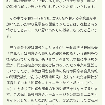
れ、同窓会総会も中止せざるを得ない状況が続き、同窓生
の皆様も寂しい思いを抱かれていたとお察しいたします。
その中で令和3年12月31日に500名を超える卒業生が参
加いただいた学校見学会を開催できたことは、在校当時を
懐かしむと共に、良い思い出作りの機会になったと思いま
す。
光丘高等学校は閉校となりますが、光丘高等学校同窓会
「光風会」は同窓会会員相互の親睦を図るという役割を今
後も担っていく責任があります。今までは学校に事務局を
置き、同窓会担当の先生のご協力をいただき事業を運営し
ていましたが、今後は同窓会名簿の発行や同窓会会員情報
の管理委託先である小野高速印刷に協力をいただき同社が
運営している「同窓会コミュニティサイト/Bikita（ビキ
タ）」を通じて同窓会開催の案内や運営を行なって参りま
す。この光丘高校同窓会ホームページを公式コミュニティ
サイトとして、新たな思い出作り、交流の場としてご活用