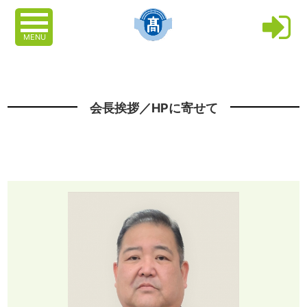
MENU
会長挨拶／HPに寄せて