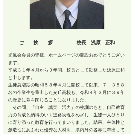
ご 挨 拶 校長 浅原 正和
光風会会員の皆様、ホームページの開設おめでとうござい
ます。
平成３１年４月から３年間、校長として勤務した浅原正和
と申します。
生徒急増期の昭和５８年４月に開校して以来、７，３８８
名の卒業生を輩出した光丘高校も、令和４年３月に３９年
の歴史に幕を閉じることになりました。
その間、「自主 誠実 活力」の校訓のもと、自己教育
力の育成と納得のいく進路実現をめざし、生徒一人ひとり
に寄り添った教育を行ってまいりました。結果、主体性と
創造性にあふれた優秀な人材を、県内外の各界に輩出して