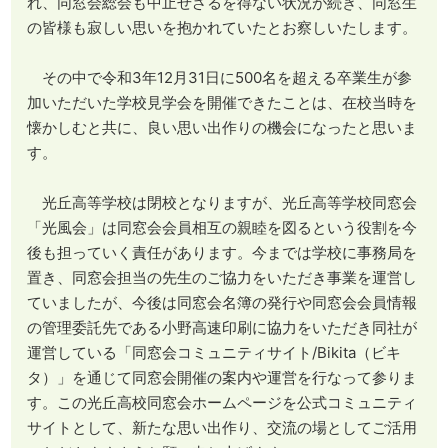
れ、同窓会総会も中止せざるを得ない状況が続き、同窓生
の皆様も寂しい思いを抱かれていたとお察しいたします。
その中で令和3年12月31日に500名を超える卒業生が参
加いただいた学校見学会を開催できたことは、在校当時を
懐かしむと共に、良い思い出作りの機会になったと思いま
す。
光丘高等学校は閉校となりますが、光丘高等学校同窓会
「光風会」は同窓会会員相互の親睦を図るという役割を今
後も担っていく責任があります。今までは学校に事務局を
置き、同窓会担当の先生のご協力をいただき事業を運営し
ていましたが、今後は同窓会名簿の発行や同窓会会員情報
の管理委託先である小野高速印刷に協力をいただき同社が
運営している「同窓会コミュニティサイト/Bikita（ビキ
タ）」を通じて同窓会開催の案内や運営を行なって参りま
す。この光丘高校同窓会ホームページを公式コミュニティ
サイトとして、新たな思い出作り、交流の場としてご活用