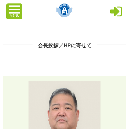
MENU
会長挨拶／HPに寄せて