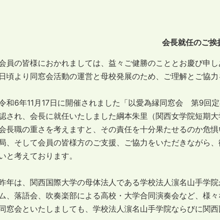
会長就任のご挨
会員の皆様におかれましては、益々ご健勝のこととお慶び申し
日頃より同窓会活動の運営と母校発展のため、ご理解とご協力
令和6年11月17日に開催されました「以愛為縁同窓会 第9
認され、会長に就任いたしました綱本朱里（関西女学院短期大
会長職の重さを考えますと、その責任を十分果たせるのか危惧
局、そして会員の皆様方のご支援、ご協力をいただきながら、
いと考えております。
昨年は、関西国際大学の母体法人である学校法人濵名山手学院
ム、落語会、吹奏楽部による高校・大学合同演奏会など、様々
同窓会といたしましても、学校法人濵名山手学院ならびに関西