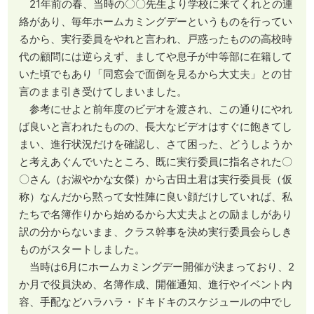
21年前の春、当時の〇〇先生より学校に来てくれとの連
絡があり、毎年ホームカミングデーというものを行ってい
るから、実行委員をやれと言われ、戸惑ったものの高校時
代の顧問には逆らえず、ましてや息子が中等部に在籍して
いた頃でもあり「同窓会で面倒を見るから大丈夫」との甘
言のまま引き受けてしまいました。
参考にせよと前年度のビデオを渡され、この通りにやれ
ば良いと言われたものの、長大なビデオはすぐに飽きてし
まい、進行状況だけを確認し、さて困った、どうしようか
と考えあぐんでいたところ、既に実行委員に指名された〇
〇さん（お淑やかな女傑）から古田土君は実行委員長（仮
称）なんだから黙って女性陣に良い顔だけしていれば、私
たちで名簿作りから始めるから大丈夫よとの励ましがあり
訳の分からないまま、クラス幹事を決め実行委員会らしき
ものがスタートしました。
当時は6月にホームカミングデー開催が決まっており、2
か月で役員決め、名簿作成、開催通知、進行やイベント内
容、手配などハラハラ・ドキドキのスケジュールの中でし