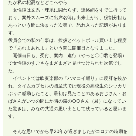
たが私の杞憂などどこへやら
女性陣は文系・理系に関わらず、連絡網をすでに持って
おり、案外スムーズに出席名簿は出来上がり、役割分担も
あっという間に決まった次第で、恐れ入った記憶がありま
す。
役員会での私の仕事は、挨拶とペットボトル買い出し程度
で「あれよあれよ」という間に開催日となりました。
開催当日も、受付、案内、進行（やっと〇〇君も登場）
で女性陣のすごさをまざまざと見せつけられた次第でし
た。
イベントでは吹奏楽部の「ハマコイ踊り」に度肝を抜か
れ、タイムカプセルの贈呈式では現役の高校生のシッカリ
ぶりに感動したこと、最初は見たことのあるおじさん・お
ばさんがいつの間にか隣の席の○○さん（君）になってい
た驚きは、みなの共通の思い出として残っていると思いま
す。
そんな思いでから早20年が過ぎましたがコロナの時期を