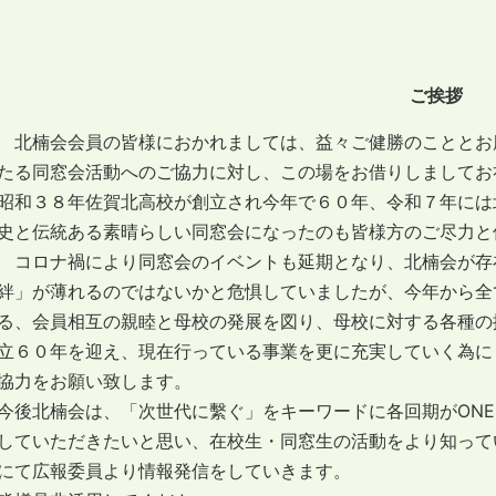
ご挨拶
北楠会会員の皆様におかれましては、益々ご健勝のこととお
たる同窓会活動へのご協力に対し、この場をお借りしましてお
昭和３８年佐賀北高校が創立され今年で６０年、令和７年には
史と伝統ある素晴らしい同窓会になったのも皆様方のご尽力と
コロナ禍により同窓会のイベントも延期となり、北楠会が存
絆」が薄れるのではないかと危惧していましたが、今年から全
る、会員相互の親睦と母校の発展を図り、母校に対する各種の
立６０年を迎え、現在行っている事業を更に充実していく為に
協力をお願い致します。
今後北楠会は、「次世代に繫ぐ」をキーワードに各回期がONE
していただきたいと思い、在校生・同窓生の活動をより知っていただ
にて広報委員より情報発信をしていきます。