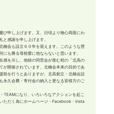
慶び申し上げます。又、日頃より物心両面にわ
礼と感謝を申し上げます。
北楠会も設立６０年を迎えます。このような歴
何にも勝る母校愛に他ならないと思います。
在感を示し、他校の同窓会が羨む程の「北高の
てが開催されています。北楠会本来の目的であ
援助を行うとありますが、北高創立・北楠会設
も永久会費・寄付金の納入と更なる皆様方のご
・TEAMになり、いろいろなアクションを起こ
く為にホームページ・Facebook・Insta