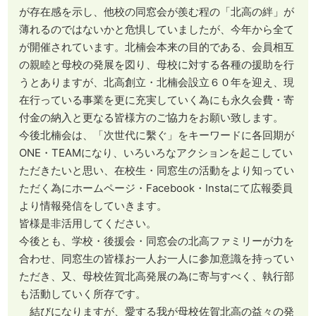
が存在感を示し、他校の同窓会が羨む程の「北高の絆」が
薄れるのではないかと危惧していましたが、今年から全て
が開催されています。北楠会本来の目的である、会員相互
の親睦と母校の発展を図り、母校に対する各種の援助を行
うとありますが、北高創立・北楠会設立６０年を迎え、現
在行っている事業を更に充実していく為にも永久会費・寄
付金の納入と更なる皆様方のご協力をお願い致します。
今後北楠会は、「次世代に繫ぐ」をキーワードに各回期が
ONE・TEAMになり、いろいろなアクションを起こしてい
ただきたいと思い、在校生・同窓生の活動をより知ってい
ただく為にホームページ・Facebook・Instaにて広報委員
より情報発信をしていきます。
皆様是非活用してください。
今後とも、学校・後援会・同窓会の北高ファミリーが力を
合わせ、同窓生の皆様お一人お一人に参加意識を持ってい
ただき、又、母校佐賀北高発展の為に寄与すべく、執行部
も活動していく所存です。
結びになりますが、愛する我が母校佐賀北高の益々の発