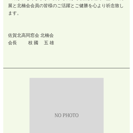
展と北楠会会員の皆様のご活躍とご健勝を心より祈念致し
ます。
佐賀北高同窓会 北楠会
会長 枝 國 五 雄