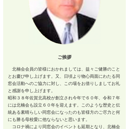
ご挨拶
北楠会会員の皆様におかれましては、益々ご健勝のこと
とお慶び申し上げます。又、日頃より物心両面にわたる同
窓会活動へのご協力に対し、この場をお借りしましてお礼
と感謝を申し上げます。
昭和３８年佐賀北高校が創立され今年で６０年、令和７年
には北楠会も設立６０年を迎えます。このような歴史と伝
統ある素晴らしい同窓会になったのも皆様方のご尽力と何
にも勝る母校愛に他ならないと思います。
コロナ禍により同窓会のイベントも延期となり、北楠会