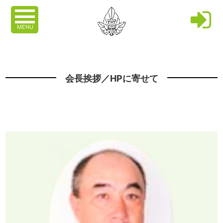
MENU
会長挨拶／HPに寄せて