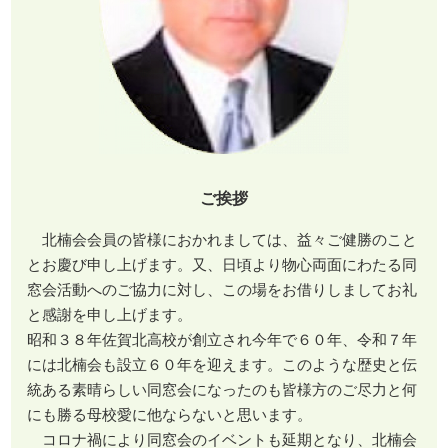
ご挨拶
北楠会会員の皆様におかれましては、益々ご健勝のこと
とお慶び申し上げます。又、日頃より物心両面にわたる同
窓会活動へのご協力に対し、この場をお借りしましてお礼
と感謝を申し上げます。
昭和３８年佐賀北高校が創立され今年で６０年、令和７年
には北楠会も設立６０年を迎えます。このような歴史と伝
統ある素晴らしい同窓会になったのも皆様方のご尽力と何
にも勝る母校愛に他ならないと思います。
コロナ禍により同窓会のイベントも延期となり、北楠会