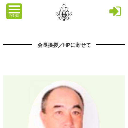
MENU
会長挨拶／HPに寄せて