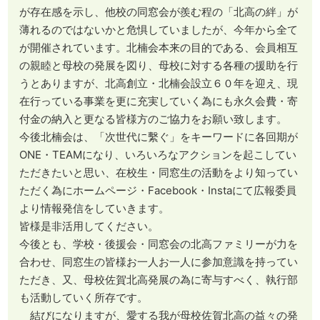
が存在感を示し、他校の同窓会が羨む程の「北高の絆」が
薄れるのではないかと危惧していましたが、今年から全て
が開催されています。北楠会本来の目的である、会員相互
の親睦と母校の発展を図り、母校に対する各種の援助を行
うとありますが、北高創立・北楠会設立６０年を迎え、現
在行っている事業を更に充実していく為にも永久会費・寄
付金の納入と更なる皆様方のご協力をお願い致します。
今後北楠会は、「次世代に繫ぐ」をキーワードに各回期が
ONE・TEAMになり、いろいろなアクションを起こしてい
ただきたいと思い、在校生・同窓生の活動をより知ってい
ただく為にホームページ・Facebook・Instaにて広報委員
より情報発信をしていきます。
皆様是非活用してください。
今後とも、学校・後援会・同窓会の北高ファミリーが力を
合わせ、同窓生の皆様お一人お一人に参加意識を持ってい
ただき、又、母校佐賀北高発展の為に寄与すべく、執行部
も活動していく所存です。
結びになりますが、愛する我が母校佐賀北高の益々の発