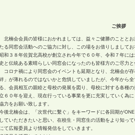
ご挨拶
北楠会会員の皆様におかれましては、益々ご健勝のこととお
たる同窓会活動へのご協力に対し、この場をお借りしましてお
昭和３８年佐賀北高校が創立され今年で６０年、令和７年には
史と伝統ある素晴らしい同窓会になったのも皆様方のご尽力と
コロナ禍により同窓会のイベントも延期となり、北楠会が存
絆」が薄れるのではないかと危惧していましたが、今年から全
る、会員相互の親睦と母校の発展を図り、母校に対する各種の
立６０年を迎え、現在行っている事業を更に充実していく為に
協力をお願い致します。
今後北楠会は、「次世代に繫ぐ」をキーワードに各回期がONE
していただきたいと思い、在校生・同窓生の活動をより知っていただ
にて広報委員より情報発信をしていきます。