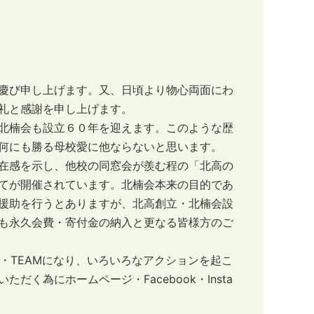
慶び申し上げます。又、日頃より物心両面にわ
礼と感謝を申し上げます。
北楠会も設立６０年を迎えます。このような歴
何にも勝る母校愛に他ならないと思います。
在感を示し、他校の同窓会が羨む程の「北高の
てが開催されています。北楠会本来の目的であ
援助を行うとありますが、北高創立・北楠会設
も永久会費・寄付金の納入と更なる皆様方のご
・TEAMになり、いろいろなアクションを起こ
く為にホームページ・Facebook・Insta