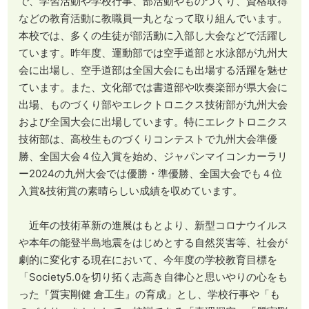
で、学習活動や学校行事、部活動やものづくり、資格取得
などの教育活動に教職員一丸となって取り組んでいます。
本校では、多くの生徒が部活動に入部し大会などで活躍し
ています。昨年度、運動部では空手道部と水泳部が九州大
会に出場し、空手道部は全国大会にも出場する活躍を魅せ
ています。また、文化部では書道部や吹奏楽部が県大会に
出場、ものづくり部やエレクトロニクス技術部が九州大会
および全国大会に出場しています。特にエレクトロニクス
技術部は、高校生ものづくりコンテストで九州大会準優
勝、全国大会４位入賞を始め、ジャパンマイコンカーラリ
ー2024の九州大会では優勝・準優勝、全国大会でも４位
入賞&技術賞の素晴らしい成績を収めています。
近年の技術革新の進展はもとより、新型コロナウイルス
や本年の能登半島地震をはじめとする自然災害等、社会が
劇的に変化する現在において、今年度の学校教育目標を
「Society5.0を切り拓く志高き自律心と思いやりの心をも
った『質実剛健 倉工生』の育成」とし、学校行事や「も