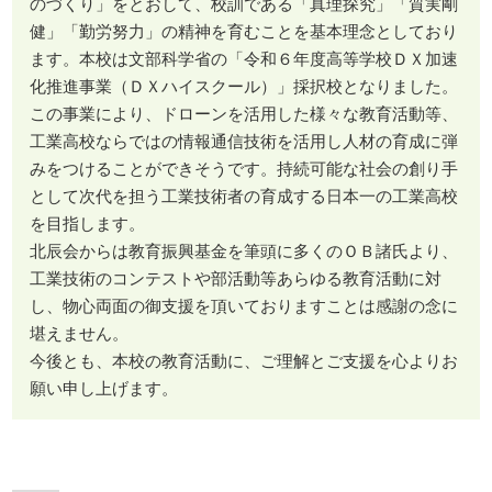
のづくり」をとおして、校訓である「真理探究」「質実剛
健」「勤労努力」の精神を育むことを基本理念としており
ます。本校は文部科学省の「令和６年度高等学校ＤＸ加速
化推進事業（ＤＸハイスクール）」採択校となりました。
この事業により、ドローンを活用した様々な教育活動等、
工業高校ならではの情報通信技術を活用し人材の育成に弾
みをつけることができそうです。持続可能な社会の創り手
として次代を担う工業技術者の育成する日本一の工業高校
を目指します。
北辰会からは教育振興基金を筆頭に多くのＯＢ諸氏より、
工業技術のコンテストや部活動等あらゆる教育活動に対
し、物心両面の御支援を頂いておりますことは感謝の念に
堪えません。
今後とも、本校の教育活動に、ご理解とご支援を心よりお
願い申し上げます。