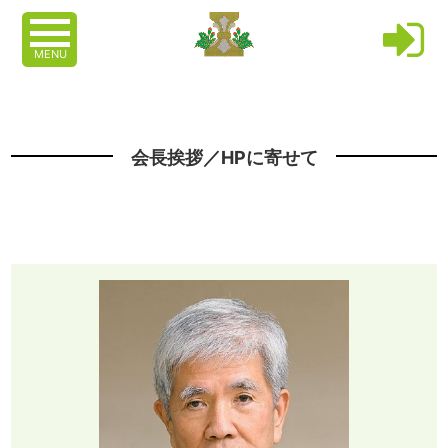
MENU
会長挨拶／HPに寄せて