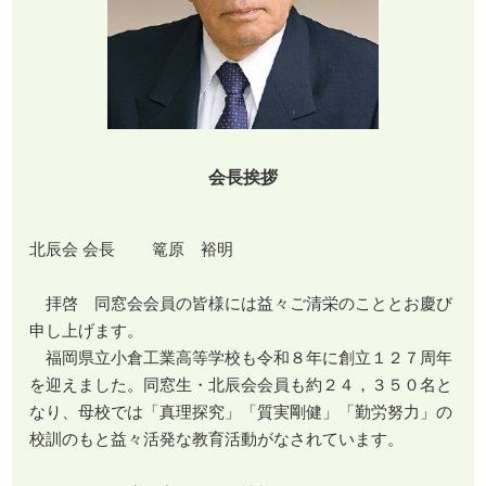
会長挨拶
北辰会 会長 篭原 裕明
拝啓 同窓会会員の皆様には益々ご清栄のこととお慶び
申し上げます。
福岡県立小倉工業高等学校も令和８年に創立１２７周年
を迎えました。同窓生・北辰会会員も約２４，３５０名と
なり、母校では「真理探究」「質実剛健」「勤労努力」の
校訓のもと益々活発な教育活動がなされています。