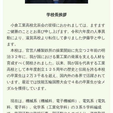
学校長挨拶
小倉工業高校北辰会の皆様におかれましては、ますます
ご健勝のこととお喜び申し上げます。令和六年度の人事異
動により、遠賀高校より転任して参りました伊藤学と申し
ます。
本校は、官営八幡製鉄所の操業開始に先立つ２年前の明
治３２年に、我が国における重工業の発展を支える人材を
育成すべく開校されました。以来、我が国を代表する工業
高校として本年度創立１２５周年の歴史と伝統を誇る本校
の卒業生は２万３千名を超え、国内外の各界で活躍されて
います。最近では技能五輪国際大会で４名の卒業生が金メ
ダルを獲得しています。
現在は、機械系（機械科、電子機械科）、電気系（電気
科、電子科）、化学系（工業化学科）の３系５学科編成