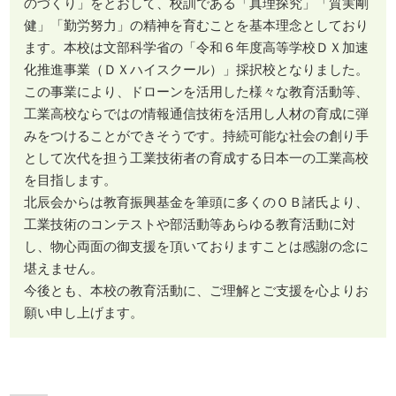
のづくり」をとおして、校訓である「真理探究」「質実剛
健」「勤労努力」の精神を育むことを基本理念としており
ます。本校は文部科学省の「令和６年度高等学校ＤＸ加速
化推進事業（ＤＸハイスクール）」採択校となりました。
この事業により、ドローンを活用した様々な教育活動等、
工業高校ならではの情報通信技術を活用し人材の育成に弾
みをつけることができそうです。持続可能な社会の創り手
として次代を担う工業技術者の育成する日本一の工業高校
を目指します。
北辰会からは教育振興基金を筆頭に多くのＯＢ諸氏より、
工業技術のコンテストや部活動等あらゆる教育活動に対
し、物心両面の御支援を頂いておりますことは感謝の念に
堪えません。
今後とも、本校の教育活動に、ご理解とご支援を心よりお
願い申し上げます。