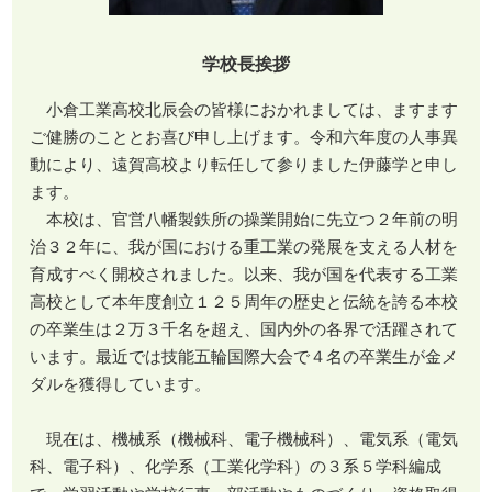
学校長挨拶
小倉工業高校北辰会の皆様におかれましては、ますます
ご健勝のこととお喜び申し上げます。令和六年度の人事異
動により、遠賀高校より転任して参りました伊藤学と申し
ます。
本校は、官営八幡製鉄所の操業開始に先立つ２年前の明
治３２年に、我が国における重工業の発展を支える人材を
育成すべく開校されました。以来、我が国を代表する工業
高校として本年度創立１２５周年の歴史と伝統を誇る本校
の卒業生は２万３千名を超え、国内外の各界で活躍されて
います。最近では技能五輪国際大会で４名の卒業生が金メ
ダルを獲得しています。
現在は、機械系（機械科、電子機械科）、電気系（電気
科、電子科）、化学系（工業化学科）の３系５学科編成